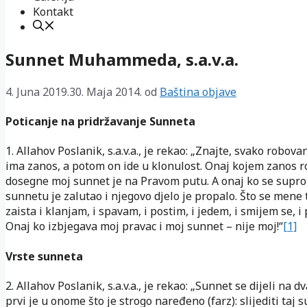
Kontakt
Sunnet Muhammeda, s.a.v.a.
4. Juna 2019.
30. Maja 2014.
od
Baština objave
Poticanje na pridržavanje Sunneta
1. Allahov Poslanik, s.a.v.a., je rekao: „Znajte, svako robova
ima zanos, a potom on ide u klonulost. Onaj kojem zanos 
dosegne moj sunnet je na Pravom putu. A onaj ko se supr
sunnetu je zalutao i njegovo djelo je propalo. Što se mene t
zaista i klanjam, i spavam, i postim, i jedem, i smijem se, i
Onaj ko izbjegava moj pravac i moj sunnet – nije moj!“
[1]
Vrste sunneta
2. Allahov Poslanik, s.a.v.a., je rekao: „Sunnet se dijeli na d
prvi je u onome što je strogo naređeno (farz): slijediti taj 