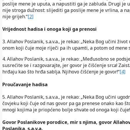
poslije mene je uputa, a napustiti ga je zabluda. Drugi je 
nije stroga dužnost: slijediti ga poslije mene je vrlina, a na
nije grijeh.“
[2]
Vrijednost hadisa i onoga koji ga prenosi
3. Allahov Poslanik, s.a.v.a., je rekao: „Neka Bog učini živo
onom koji čuje moje riječi pa ih upamti, a potom od mene s
4. Allahov Poslanik, s.a.v.a., je rekao: „Međusobno se podsje
susrećite se i razgovarajte, jer govor je čišćenje srca! Zaist
hrđaju kao što hrđa sablja. Njihovo čišćenje je govor!“
[4]
Proučavanje hadisa
5. Allahov Poslanik, s.a.v.a., je rekao: „Neka Bog učini ugodn
čovjeku koji čuje od nas govor pa ga prenese onako kao što 
mnogi kojima je priopćeno bolje shvate od onoga koji čuje!
Govor Poslanikove porodice, mir s njima, govor Allaho
Poslanika, s.a.v.a.