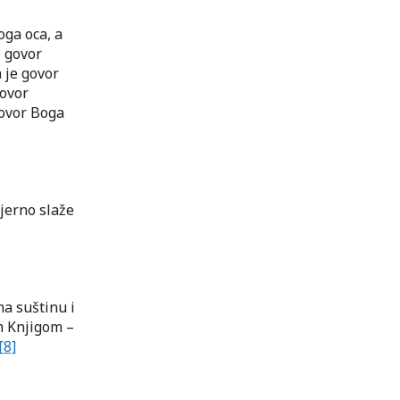
oga oca, a
e govor
 je govor
govor
govor Boga
mjerno slaže
ima suštinu i
m Knjigom –
[8]