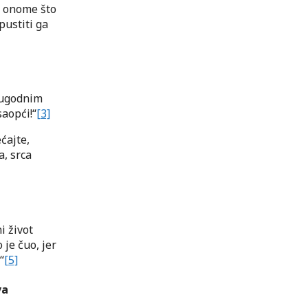
u onome što
pustiti ga
t ugodnim
aopći!“
[3]
ćajte,
a, srca
i život
je čuo, jer
“
[5]
va