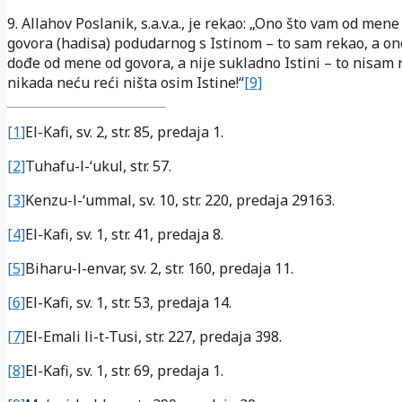
9. Allahov Poslanik, s.a.v.a., je rekao: „Ono što vam od men
govora (hadisa) podudarnog s Istinom – to sam rekao, a on
dođe od mene od govora, a nije sukladno Istini – to nisam r
nikada neću reći ništa osim Istine!“
[9]
[1]
El-Kafi, sv. 2, str. 85, predaja 1.
[2]
Tuhafu-l-‘ukul, str. 57.
[3]
Kenzu-l-‘ummal, sv. 10, str. 220, predaja 29163.
[4]
El-Kafi, sv. 1, str. 41, predaja 8.
[5]
Biharu-l-envar, sv. 2, str. 160, predaja 11.
[6]
El-Kafi, sv. 1, str. 53, predaja 14.
[7]
El-Emali li-t-Tusi, str. 227, predaja 398.
[8]
El-Kafi, sv. 1, str. 69, predaja 1.