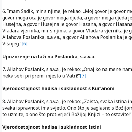
6. Imam Sadik, mir s njime, je rekao: „Moj govor je govor m
govor moga oca je govor moga djeda, a govor moga djeda j
Husejna, a govor Husejna je govor Hasana, a govor Hasana
Vladara vjernika, mir s njima, a govor Vladara vjernika je 
Allahova Poslanika, s.a.v.a., a govor Allahova Poslanika je 
Višnjeg.“
[6]
Upozorenje na laži na Poslanika, s.a.v.a.
7. Allahov Poslanik, s.a.v.a., je rekao: „Onaj ko na mene na
neka sebi pripremi mjesto u Vatri!“
[7]
Vjerodostojnost hadisa i sukladnost s Kur'anom
8. Allahov Poslanik, s.a.v.a., je rekao: „Zaista, svaka istina 
svaka ispravnost ima svjetlo. Ono što je saglasno s Božijo
to uzmite, a ono što protivrječi Božijoj Knjizi – to ostavite!“
Vjerodostojnost hadisa i sukladnost Istini