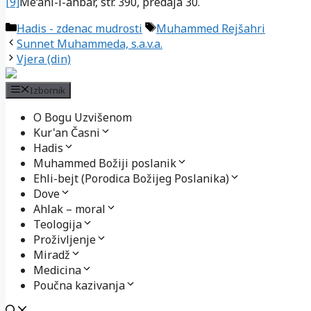
[9]
Me‘ani-l-ahbar, str. 390, predaja 30.
Kategorije
Oznake
Hadis - zdenac mudrosti
Muhammed Rejšahri
Sunnet Muhammeda, s.a.v.a.
Vjera (din)
Izbornik
O Bogu Uzvišenom
Kur'an Časni
Hadis
Muhammed Božiji poslanik
Ehli-bejt (Porodica Božijeg Poslanika)
Dove
Ahlak – moral
Teologija
Proživljenje
Miradž
Medicina
Poučna kazivanja