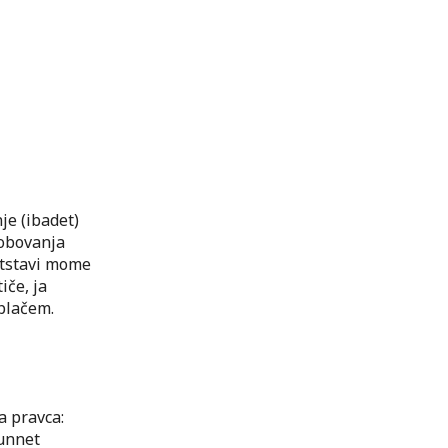
nje (ibadet)
robovanja
otstavi mome
iče, ja
 plačem.
va pravca:
sunnet