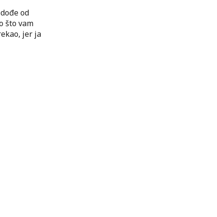
e dođe od
o što vam
ekao, jer ja