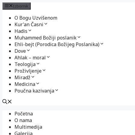
Izbornik
O Bogu Uzvišenom
Kur'an Časni
Hadis
Muhammed Božiji poslanik
Ehli-bejt (Porodica Božijeg Poslanika)
Dove
Ahlak – moral
Teologija
Proživljenje
Miradž
Medicina
Poučna kazivanja
Preskoči
Početna
na
O nama
sadržaj
Multimedija
Galerija