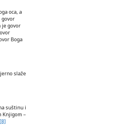
oga oca, a
e govor
 je govor
govor
govor Boga
mjerno slaže
ima suštinu i
m Knjigom –
[8]