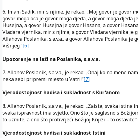
6. Imam Sadik, mir s njime, je rekao: „Moj govor je govor m
govor moga oca je govor moga djeda, a govor moga djeda j
Husejna, a govor Husejna je govor Hasana, a govor Hasana
Vladara vjernika, mir s njima, a govor Vladara vjernika je 
Allahova Poslanika, s.a.v.a., a govor Allahova Poslanika je 
Višnjeg.“
[6]
Upozorenje na laži na Poslanika, s.a.v.a.
7. Allahov Poslanik, s.a.v.a., je rekao: „Onaj ko na mene na
neka sebi pripremi mjesto u Vatri!“
[7]
Vjerodostojnost hadisa i sukladnost s Kur'anom
8. Allahov Poslanik, s.a.v.a., je rekao: „Zaista, svaka istina 
svaka ispravnost ima svjetlo. Ono što je saglasno s Božijo
to uzmite, a ono što protivrječi Božijoj Knjizi – to ostavite!“
Vjerodostojnost hadisa i sukladnost Istini