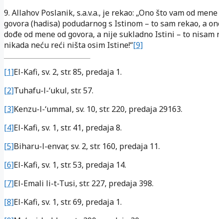
9. Allahov Poslanik, s.a.v.a., je rekao: „Ono što vam od men
govora (hadisa) podudarnog s Istinom – to sam rekao, a on
dođe od mene od govora, a nije sukladno Istini – to nisam r
nikada neću reći ništa osim Istine!“
[9]
[1]
El-Kafi, sv. 2, str. 85, predaja 1.
[2]
Tuhafu-l-‘ukul, str. 57.
[3]
Kenzu-l-‘ummal, sv. 10, str. 220, predaja 29163.
[4]
El-Kafi, sv. 1, str. 41, predaja 8.
[5]
Biharu-l-envar, sv. 2, str. 160, predaja 11.
[6]
El-Kafi, sv. 1, str. 53, predaja 14.
[7]
El-Emali li-t-Tusi, str. 227, predaja 398.
[8]
El-Kafi, sv. 1, str. 69, predaja 1.