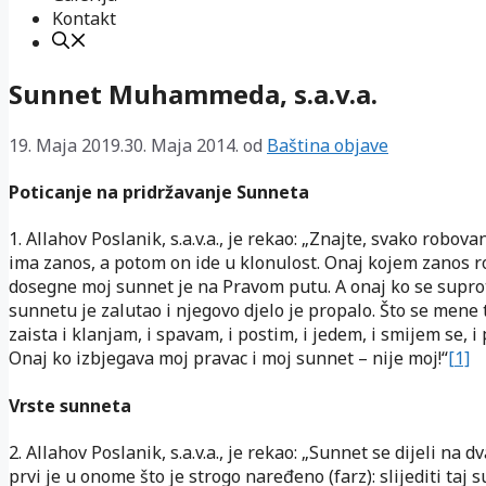
Kontakt
Sunnet Muhammeda, s.a.v.a.
19. Maja 2019.
30. Maja 2014.
od
Baština objave
Poticanje na pridržavanje Sunneta
1. Allahov Poslanik, s.a.v.a., je rekao: „Znajte, svako robova
ima zanos, a potom on ide u klonulost. Onaj kojem zanos 
dosegne moj sunnet je na Pravom putu. A onaj ko se supr
sunnetu je zalutao i njegovo djelo je propalo. Što se mene t
zaista i klanjam, i spavam, i postim, i jedem, i smijem se, i
Onaj ko izbjegava moj pravac i moj sunnet – nije moj!“
[1]
Vrste sunneta
2. Allahov Poslanik, s.a.v.a., je rekao: „Sunnet se dijeli na d
prvi je u onome što je strogo naređeno (farz): slijediti taj 