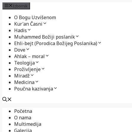
Izbornik
O Bogu Uzvišenom
Kur'an Časni
Hadis
Muhammed Božiji poslanik
Ehli-bejt (Porodica Božijeg Poslanika)
Dove
Ahlak – moral
Teologija
Proživljenje
Miradž
Medicina
Poučna kazivanja
Preskoči
Početna
na
O nama
sadržaj
Multimedija
Galerija