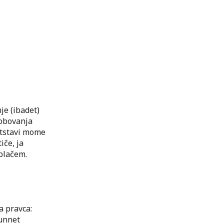
nje (ibadet)
robovanja
otstavi mome
iče, ja
 plačem.
va pravca:
sunnet