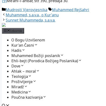
[9]
Me‘ani-l-ahbar, str. 390, predaja 30.
Kategorije
Oznake
Mudrosti Vjerovjesnika
Muhammed Rejšahri
Muhammed, s.a.v.a., o Kur'anu
Sunnet Muhammeda, s.a.v.a.
Izbornik
O Bogu Uzvišenom
Kur'an Časni
Hadis
Muhammed Božiji poslanik
Ehli-bejt (Porodica Božijeg Poslanika)
Dove
Ahlak – moral
Teologija
Proživljenje
Miradž
Medicina
Poučna kazivanja