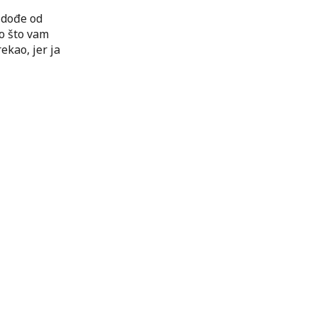
e dođe od
o što vam
ekao, jer ja