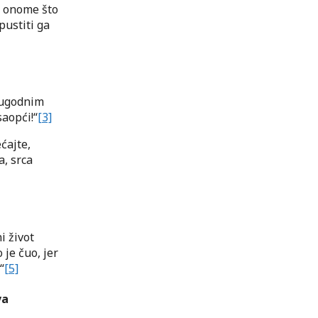
u onome što
pustiti ga
t ugodnim
aopći!“
[3]
ćajte,
a, srca
i život
je čuo, jer
“
[5]
va