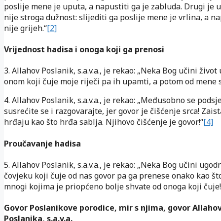
poslije mene je uputa, a napustiti ga je zabluda. Drugi je 
nije stroga dužnost: slijediti ga poslije mene je vrlina, a na
nije grijeh.“
[2]
Vrijednost hadisa i onoga koji ga prenosi
3. Allahov Poslanik, s.a.v.a., je rekao: „Neka Bog učini živo
onom koji čuje moje riječi pa ih upamti, a potom od mene s
4. Allahov Poslanik, s.a.v.a., je rekao: „Međusobno se podsje
susrećite se i razgovarajte, jer govor je čišćenje srca! Zaist
hrđaju kao što hrđa sablja. Njihovo čišćenje je govor!“
[4]
Proučavanje hadisa
5. Allahov Poslanik, s.a.v.a., je rekao: „Neka Bog učini ugodn
čovjeku koji čuje od nas govor pa ga prenese onako kao što 
mnogi kojima je priopćeno bolje shvate od onoga koji čuje!
Govor Poslanikove porodice, mir s njima, govor Allaho
Poslanika, s.a.v.a.