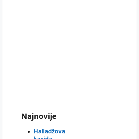
Najnovije
Halladžova
kasida