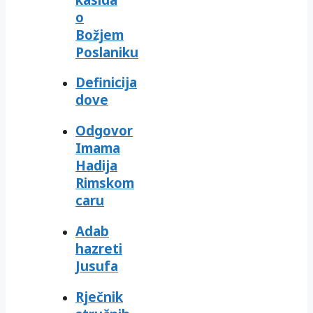
o
Božjem
Poslaniku
Definicija
dove
Odgovor
Imama
Hadija
Rimskom
caru
Adab
hazreti
Jusufa
Rječnik