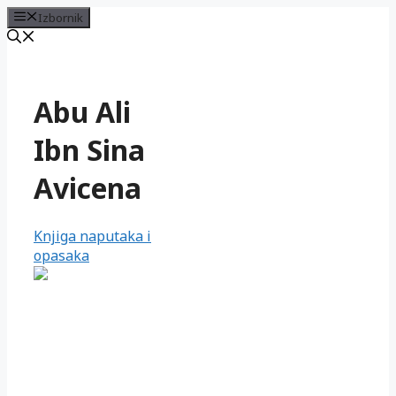
Izbornik
Preskoči
na
sadržaj
Abu Ali
Ibn Sina
Avicena
Knjiga naputaka i
opasaka