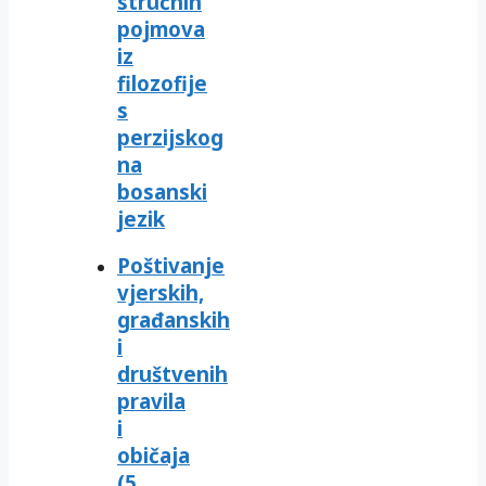
stručnih
pojmova
iz
filozofije
s
perzijskog
na
bosanski
jezik
Poštivanje
vjerskih,
građanskih
i
društvenih
pravila
i
običaja
(5.