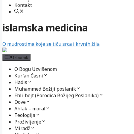
Kontakt
islamska medicina
O mudrostima koje se tiču srca i krvnih žila
Izbornik
O Bogu Uzvišenom
Kur'an Časni
Hadis
Muhammed Božiji poslanik
Ehli-bejt (Porodica Božijeg Poslanika)
Dove
Ahlak – moral
Teologija
Proživljenje
Miradž