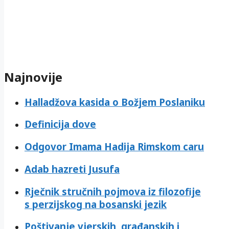
Najnovije
Halladžova kasida o Božjem Poslaniku
Definicija dove
Odgovor Imama Hadija Rimskom caru
Adab hazreti Jusufa
Rječnik stručnih pojmova iz filozofije
s perzijskog na bosanski jezik
Poštivanje vjerskih, građanskih i