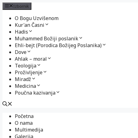
Izbornik
O Bogu Uzvišenom
Kur'an Časni
Hadis
Muhammed Božiji poslanik
Ehli-bejt (Porodica Božijeg Poslanika)
Dove
Ahlak – moral
Teologija
Proživljenje
Miradž
Medicina
Poučna kazivanja
Preskoči
Početna
na
O nama
sadržaj
Multimedija
Galerija