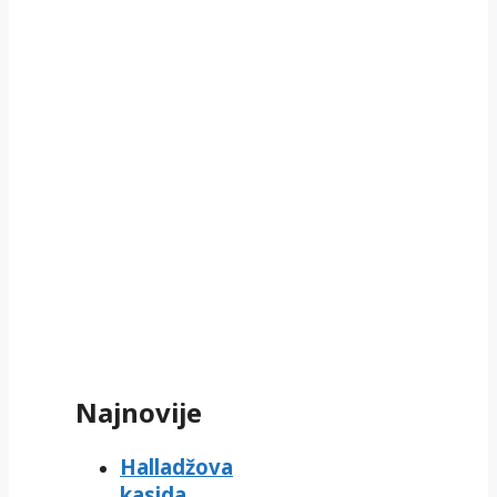
Najnovije
Halladžova
kasida