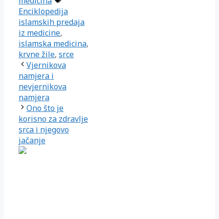
medicina
Enciklopedija
islamskih predaja
iz medicine
,
islamska medicina
,
krvne žile
,
srce
Vjernikova
namjera i
nevjernikova
namjera
Ono što je
korisno za zdravlje
srca i njegovo
jačanje