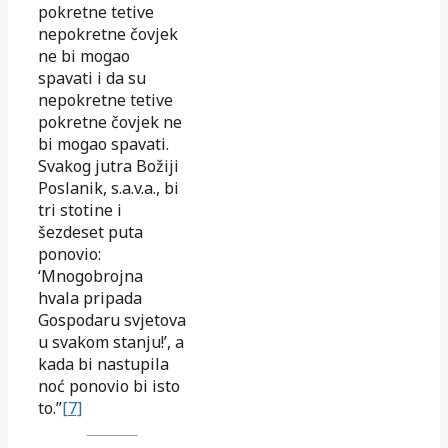
pokretne tetive
nepokretne čovjek
ne bi mogao
spavati i da su
nepokretne tetive
pokretne čovjek ne
bi mogao spavati.
Svakog jutra Božiji
Poslanik, s.a.v.a., bi
tri stotine i
šezdeset puta
ponovio:
‘Mnogobrojna
hvala pripada
Gospodaru svjetova
u svakom stanju!’, a
kada bi nastupila
noć ponovio bi isto
to.”
[7]