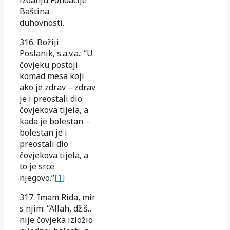
Baština
duhovnosti.
316. Božiji
Poslanik, s.a.v.a.: “U
čovjeku postoji
komad mesa koji
ako je zdrav – zdrav
je i preostali dio
čovjekova tijela, a
kada je bolestan –
bolestan je i
preostali dio
čovjekova tijela, a
to je srce
njegovo.”
[1]
317. Imam Rida, mir
s njim: “Allah, dž.š.,
nije čovjeka izložio