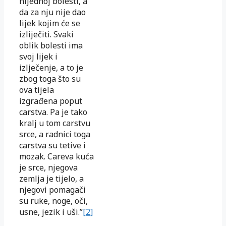
nijednoj bolesti, a
da za nju nije dao
lijek kojim će se
izliječiti. Svaki
oblik bolesti ima
svoj lijek i
izlječenje, a to je
zbog toga što su
ova tijela
izgrađena poput
carstva. Pa je tako
kralj u tom carstvu
srce, a radnici toga
carstva su tetive i
mozak. Careva kuća
je srce, njegova
zemlja je tijelo, a
njegovi pomagači
su ruke, noge, oči,
usne, jezik i uši.”
[2]