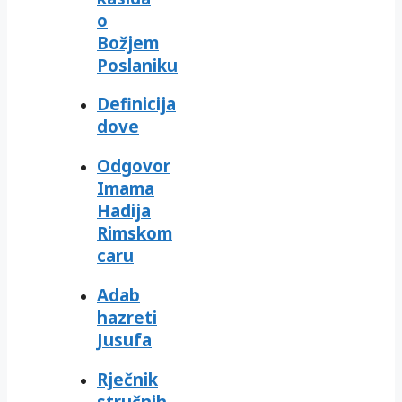
o
Božjem
Poslaniku
Definicija
dove
Odgovor
Imama
Hadija
Rimskom
caru
Adab
hazreti
Jusufa
Rječnik
stručnih