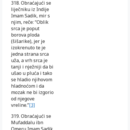
318. Obraćajući se
liječniku iz Indije
Imam Sadik, mir s
njim, reče: “Oblik
srca je poput
borova ploda
(šišarike), jer je
izokrenuto te je
jedna strana srca
uža, a vrh srca je
tanji i nježniji da bi
ušao u pluća i tako
se hladio njihovom
hladnoćom i da
mozak ne bi izgorio
od njegove
vreline.”
[3]
319. Obraćajući se
Mufaddalu ibn
Omeru Imam Sadik,