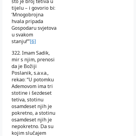
što je broj tetiva u
tijelu – i govorio bi:
‘Mnogobrojna
hvala pripada
Gospodaru svjetova
u svakom
stanju!’”
[6]
322. Imam Sadik,
mir s njim, prenosi
da je Božiji
Poslanik, s.a.v.a.,
rekao: “U potomku
Ademovom ima tri
stotine i šezdeset
tetiva, stotinu
osamdeset njih je
pokretno, a stotinu
osamdeset njih je
nepokretno. Da su
kojim slučajem