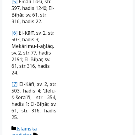
[5]
Emālī
Ṭūsī
, str.
597, hadis 1240; El-
Biḥār, sv. 61, str.
316, hadis 22.
[6]
El-Kāfī, sv. 2, str.
503, hadis 3;
Mekārimu-l-a
ẖ
lāq
,
sv. 2, str. 77, hadis
2191; El-Biḥār, sv.
61, str. 316, hadis
24.
[7]
El-Kāfī, sv. 2, str.
503, hadis 4; ‘Ilelu-
š-šerā
ʼiʻi
, str. 354,
hadis 1; El-Biḥār
, sv.
61, str. 316, hadis
25.
Kategorije
Islamska
Oznake