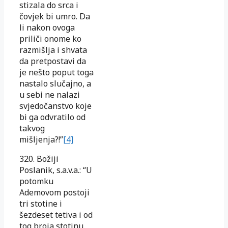
stizala do srca i
čovjek bi umro. Da
li nakon ovoga
priliči onome ko
razmišlja i shvata
da pretpostavi da
je nešto poput toga
nastalo slučajno, a
u sebi ne nalazi
svjedočanstvo koje
bi ga odvratilo od
takvog
mišljenja?!”
[4]
320. Božiji
Poslanik, s.a.v.a.: “U
potomku
Ademovom postoji
tri stotine i
šezdeset tetiva i od
tog broja stotinu