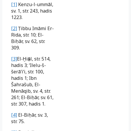
[1]
Kenzu-l-ummāl,
sv. 1, str. 243, hadis
1223.
[2]
Ṭibbu Imāmi Er-
Rida, str. 10; El-
Biḥār, sv. 62, str.
309.
[3]
El-H̱iṣāl
, str. 514,
hadis 3; ‘Ilelu-š-
šerā
ʼiʻi
, str. 100,
hadis 1; Ibn
Šahrašub, El-
Menāqib, sv. 4, str.
261; El-Biḥār, sv. 61,
str. 307, hadis 1.
[4]
El-Biḥār, sv. 3,
str. 75.