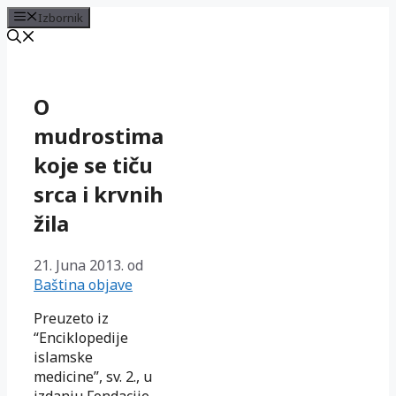
Izbornik
Preskoči
na
sadržaj
O
mudrostima
koje se tiču
srca i krvnih
žila
21. Juna 2013.
od
Baština objave
Preuzeto iz
“Enciklopedije
islamske
medicine”, sv. 2., u
izdanju Fondacije