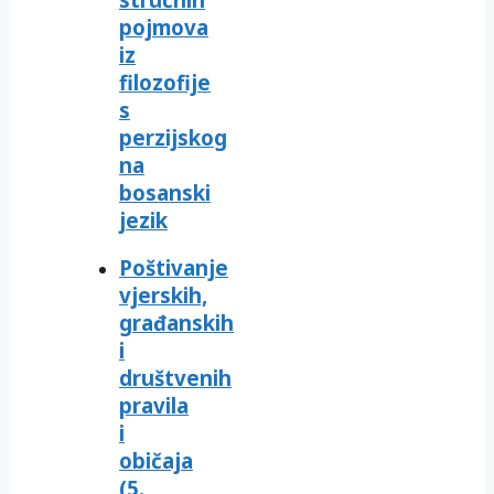
pojmova
iz
filozofije
s
perzijskog
na
bosanski
jezik
Poštivanje
vjerskih,
građanskih
i
društvenih
pravila
i
običaja
(5.