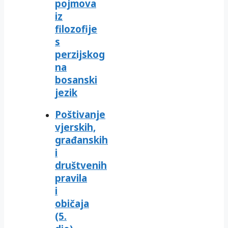
pojmova
iz
filozofije
s
perzijskog
na
bosanski
jezik
Poštivanje
vjerskih,
građanskih
i
društvenih
pravila
i
običaja
(5.