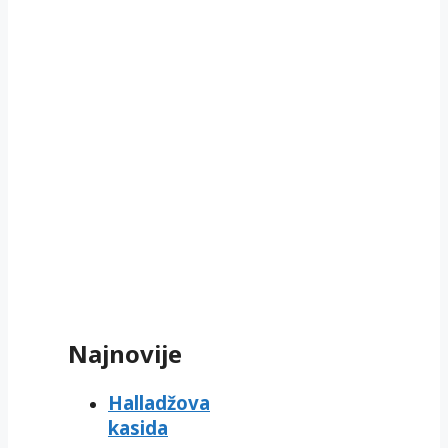
Najnovije
Halladžova
kasida