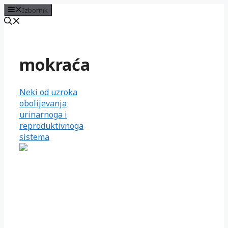
Izbornik
Preskoči
na
sadržaj
mokraća
Neki od uzroka
obolijevanja
urinarnoga i
reproduktivnoga
sistema