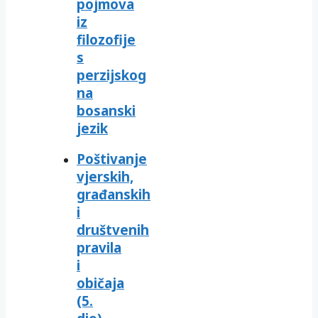
pojmova
iz
filozofije
s
perzijskog
na
bosanski
jezik
Poštivanje
vjerskih,
građanskih
i
društvenih
pravila
i
običaja
(5.