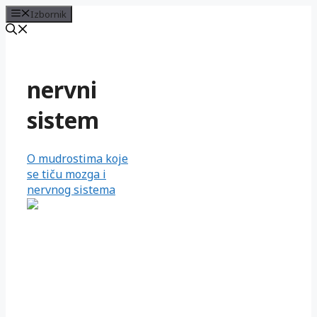
Izbornik
Preskoči
na
sadržaj
nervni
sistem
O mudrostima koje
se tiču mozga i
nervnog sistema