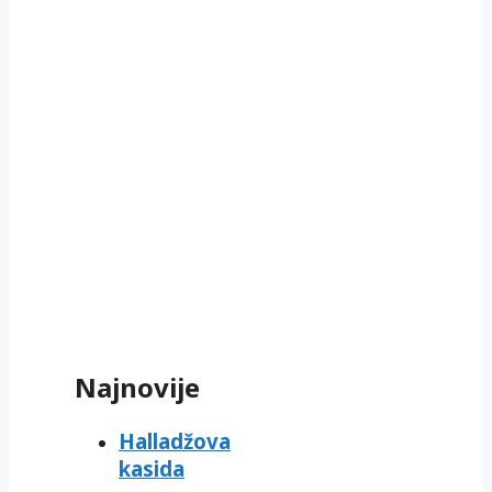
Najnovije
Halladžova
kasida