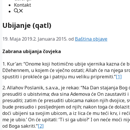
Kontakt
Ubijanje (qatl)
19. Maja 2019.
2. Januara 2015.
od
Baština objave
Zabrana ubijanja čovjeka
1. Kur'an: “Onome koji hotimično ubije vjernika kazna će bi
Džehennem, u kojem će vječno ostati; Allah će na njega sr
spustiti i prokleće ga i patnju mu veliku pripremiti.”
[1]
2. Allahov Poslanik, s.a.v.a., je rekao: “Na Dan stajanja Bog 
presuditi o ubistvima; dva sina Ademova će On zaustaviti 
presuditi; zatim će presuditi ubicama nakon njih dvojice, 
bude presudio i posljednjem od njih; nakon toga će dolaziti
doći ubijeni sa svojim ubicom, a iz lica će mu teći krv, i reći
me je ubio.’ On će upitati: ‘Ti si ga ubio?’ I on neće moći ni
od Boga sakriti.”
[2]