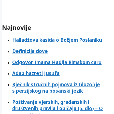
Najnovije
Halladžova kasida o Božjem Poslaniku
Definicija dove
Odgovor Imama Hadija Rimskom caru
Adab hazreti Jusufa
Rječnik stručnih pojmova iz filozofije
s perzijskog na bosanski jezik
Poštivanje vjerskih, građanskih i
društvenih pravila i običaja (5. dio) – O