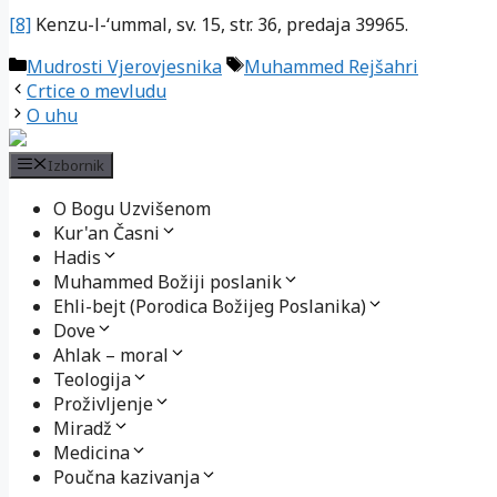
[8]
Kenzu-l-‘ummal, sv. 15, str. 36, predaja 39965.
Kategorije
Oznake
Mudrosti Vjerovjesnika
Muhammed Rejšahri
Crtice o mevludu
O uhu
Izbornik
O Bogu Uzvišenom
Kur'an Časni
Hadis
Muhammed Božiji poslanik
Ehli-bejt (Porodica Božijeg Poslanika)
Dove
Ahlak – moral
Teologija
Proživljenje
Miradž
Medicina
Poučna kazivanja