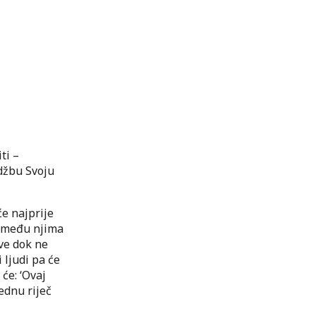
ti –
džbu Svoju
će najprije
i među njima
sve dok ne
 ljudi pa će
 će: ‘Ovaj
jednu riječ