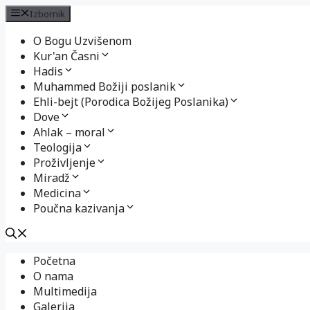
Izbornik
O Bogu Uzvišenom
Kur'an Časni
Hadis
Muhammed Božiji poslanik
Ehli-bejt (Porodica Božijeg Poslanika)
Dove
Ahlak – moral
Teologija
Proživljenje
Miradž
Medicina
Poučna kazivanja
Preskoči
Početna
na
O nama
sadržaj
Multimedija
Galerija