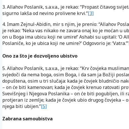
3. Allahov Poslanik, s.a.v.a., je rekao: “Propast čitavog svije
sigurno lakša od nevino prolivene krvi.”
[3]
4. Imam Zejnul-Abidin, mir s njim, je prenio: “Allahov Poslani
je rekao: ‘Neka vas nikako ne zavara onaj ko je moćan u ubi
on u Boga ima ubicu koji ne umire!’ Ashabi su upitali: ‘O A
Poslaniče, ko je ubica koji ne umire?’ Odgovorio je: ‘Vatra.’”
Ono za što je dozvoljeno ubistvo
5. Allahov Poslanik, s.a.v.a., je rekao: “Krv čovjeka musliman
svjedoči da nema boga, osim Boga, i da sam ja Božiji posla
dopuštena, osim u tri slučaja: kada je čovjek bludničio na
– on će biti kamenovan; kada je čovjek krenuo ratovati pro
Svevišnjeg i Njegova Poslanika – on će biti pogubljen, ili ra
protjeran iz zemlje; kada je čovjek ubio drugog čovjeka – o
njega biti ubijen.”
[5]
Zabrana samoubistva