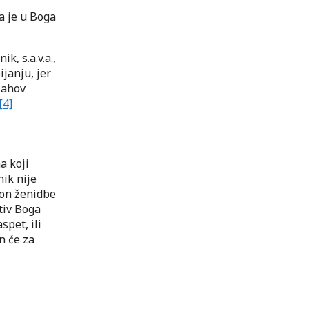
ta je u Boga
k, s.a.v.a.,
janju, jer
llahov
[4]
a koji
nik nije
kon ženidbe
tiv Boga
spet, ili
n će za