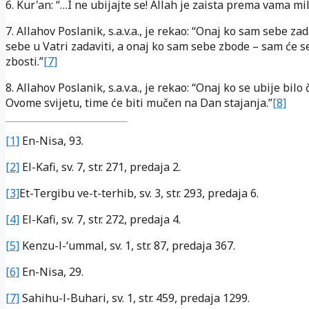
6. Kur'an: “…I ne ubijajte se! Allah je zaista prema vama mil
7. Allahov Poslanik, s.a.v.a., je rekao: “Onaj ko sam sebe za
sebe u Vatri zadaviti, a onaj ko sam sebe zbode – sam će s
zbosti.”
[7]
8. Allahov Poslanik, s.a.v.a., je rekao: “Onaj ko se ubije bilo
Ovome svijetu, time će biti mučen na Dan stajanja.”
[8]
[1]
En-Nisa, 93.
[2]
El-Kafi, sv. 7, str. 271, predaja 2.
[3]
Et-Tergibu ve-t-terhib, sv. 3, str. 293, predaja 6.
[4]
El-Kafi, sv. 7, str. 272, predaja 4.
[5]
Kenzu-l-‘ummal, sv. 1, str. 87, predaja 367.
[6]
En-Nisa, 29.
[7]
Sahihu-l-Buhari, sv. 1, str. 459, predaja 1299.