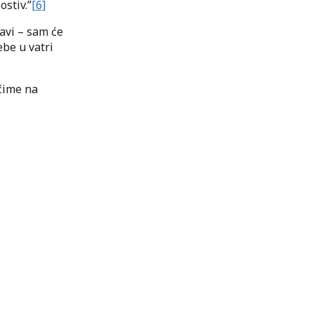
ostiv.”
[6]
davi – sam će
ebe u vatri
 čime na