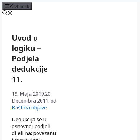
Izbornik
Preskoči
na
sadržaj
Uvod u
logiku –
Podjela
dedukcije
11.
19. Maja 2019.
20.
Decembra 2011.
od
Baština objave
Dedukcija se u
osnovnoj podjeli
dijeli na: povezanu
i rastavljenu.