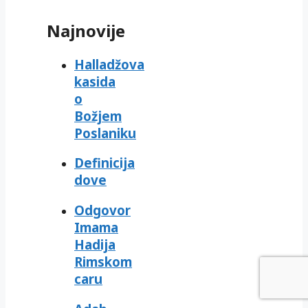
Najnovije
Halladžova
kasida
o
Božjem
Poslaniku
Definicija
dove
Odgovor
Imama
Hadija
Rimskom
caru