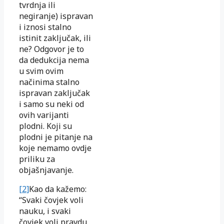
tvrdnja ili
negiranje) ispravan
i iznosi stalno
istinit zaključak, ili
ne? Odgovor je to
da dedukcija nema
u svim ovim
načinima stalno
ispravan zaključak
i samo su neki od
ovih varijanti
plodni. Koji su
plodni je pitanje na
koje nemamo ovdje
priliku za
objašnjavanje.
[2]
Kao da kažemo:
“Svaki čovjek voli
nauku, i svaki
čovjek voli pravdu,