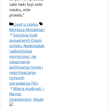
zato neki koji vole
nauku, vole
pravdu.”
Kategorije
Oznake
Uvod u logiku
Morteza Motahhari
Svojstva ljudi
posvećenih Ovom
svijetu: Nedostatak
zadovoljstva
vjernicima i ne
iskazivanje
poštovanja njima i
neprihvaćanje
njihovih
opravdanja (56.)
Mjera mudrosti –
Nered,
izopačenost, fesad