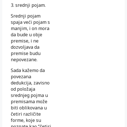
3. srednji pojam.
Srednji pojam
spaja veći pojam s
manjim, i on mora
da bude u obje
premise, i ne
dozvoljava da
premise budu
nepovezane.
Sada kažemo da
povezana
dedukcija, zavisno
od položaja
srednjeg pojma u
premisama može
biti oblikovana u
četiri različite
forme, koje su
poznate kao “četiri