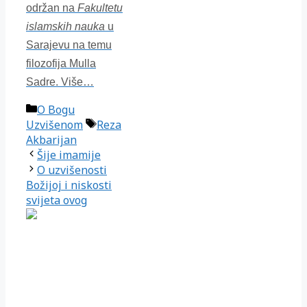
održan na
Fakultetu
islamskih nauka
u
Sarajevu na temu
filozofija Mulla
Sadre. Više…
Kategorije
O Bogu
Oznake
Uzvišenom
Reza
Akbarijan
Šije imamije
O uzvišenosti
Božijoj i niskosti
svijeta ovog