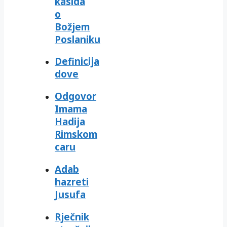
kasida
o
Božjem
Poslaniku
Definicija
dove
Odgovor
Imama
Hadija
Rimskom
caru
Adab
hazreti
Jusufa
Rječnik