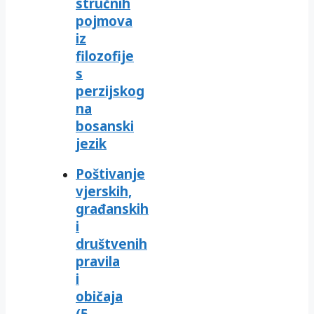
stručnih
pojmova
iz
filozofije
s
perzijskog
na
bosanski
jezik
Poštivanje
vjerskih,
građanskih
i
društvenih
pravila
i
običaja
(5.