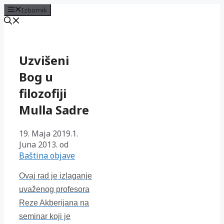
Izbornik
Preskoči
na
sadržaj
Uzvišeni
Bog u
filozofiji
Mulla Sadre
19. Maja 2019.
1.
Juna 2013.
od
Baština objave
Ovaj rad je izlaganje
uvaženog profesora
Reze Akberijana na
seminar koji je