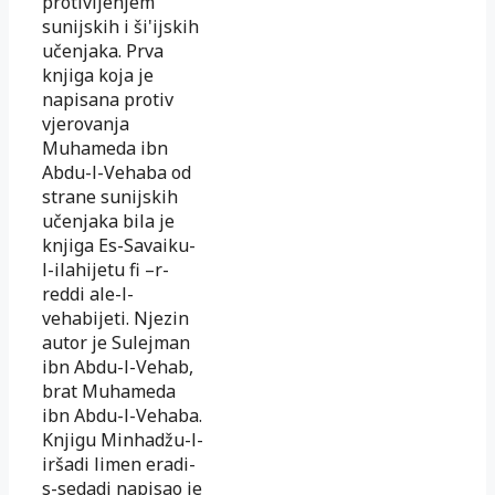
protivljenjem
sunijskih i ši'ijskih
učenjaka. Prva
knjiga koja je
napisana protiv
vjerovanja
Muhameda ibn
Abdu-l-Vehaba od
strane sunijskih
učenjaka bila je
knjiga Es-Savaiku-
l-ilahijetu fi –r-
reddi ale-l-
vehabijeti. Njezin
autor je Sulejman
ibn Abdu-l-Vehab,
brat Muhameda
ibn Abdu-l-Vehaba.
Knjigu Minhadžu-l-
iršadi limen eradi-
s-sedadi napisao je