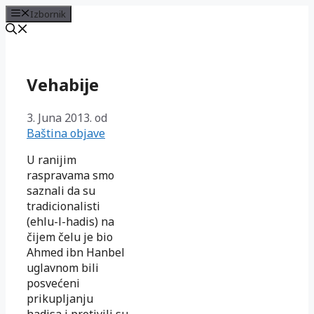
Izbornik
Preskoči
na
sadržaj
Vehabije
3. Juna 2013.
od
Baština objave
U ranijim
raspravama smo
saznali da su
tradicionalisti
(ehlu-l-hadis) na
čijem čelu je bio
Ahmed ibn Hanbel
uglavnom bili
posvećeni
prikupljanju
hadisa i protivili su