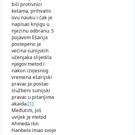
bili protivnici
kelama, prihvatio
ovu nauku i čak je
napisao knjigu u
njezinu odbranu. S
pojavom Ešarija
postepeno je
većina sunijskih
učenjaka slijedila
njegov metod i
nakon izvjesnog
vremena ešarijski
pravac je postao
službeni sunijski
pravac u pitanjima
akaida.
[1]
Međutim, još
uvijek je metod
Ahmeda ibn
Hanbela imao svoje