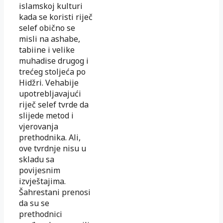
islamskoj kulturi
kada se koristi riječ
selef obično se
misli na ashabe,
tabiine i velike
muhadise drugog i
trećeg stoljeća po
Hidžri. Vehabije
upotrebljavajući
riječ selef tvrde da
slijede metod i
vjerovanja
prethodnika. Ali,
ove tvrdnje nisu u
skladu sa
povijesnim
izvještajima.
Šahrestani prenosi
da su se
prethodnici