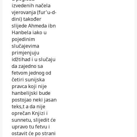
izvedenih načela
vjerovanja (fur'u-d-
dini) također
slijede Ahmeda ibn
Hanbela iako u
pojedinim
slučajevima
primjenjuju
idžtihad i u slučaju
da zajedno sa
fetvom jednog od
četiri sunijska
pravca koji nije
hanbelijski bude
postojao neki jasan
teks,t a da nije
oprečan Knjizi i
sunnetu, slijedit će
upravo tu fetvu i
ostavit će po strani