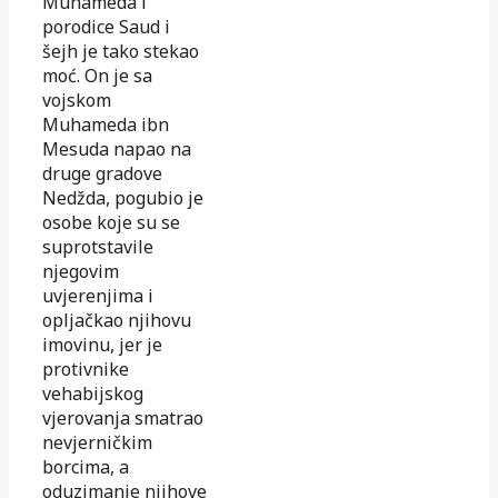
Muhameda i
porodice Saud i
šejh je tako stekao
moć. On je sa
vojskom
Muhameda ibn
Mesuda napao na
druge gradove
Nedžda, pogubio je
osobe koje su se
suprotstavile
njegovim
uvjerenjima i
opljačkao njihovu
imovinu, jer je
protivnike
vehabijskog
vjerovanja smatrao
nevjerničkim
borcima, a
oduzimanje njihove