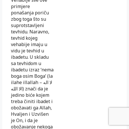
primjere
ponašanja poriču
zbog toga što su
suprotstavljeni
tevhidu. Naravno,
tevhid kojeg
vehabije imaju u
vidu je tevhid u
ibadetu. U skladu
sa tevhidom u
ibadetu izraz ‘nema
boga osim Boga’ (la
ilahe illallah –
لا اله
الا الله
) znači da je
jedino biće kojem
treba činiti ibadet i
obožavati ga Allah,
Hvaljen i Uzvišen
je On, i da je
obožavanje nekoga