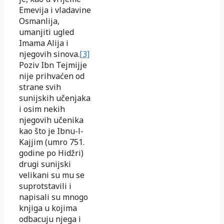
Emevija i vladavine
Osmanlija,
umanjiti ugled
Imama Alija i
njegovih sinova.
[3]
Poziv Ibn Tejmijje
nije prihvaćen od
strane svih
sunijskih učenjaka
i osim nekih
njegovih učenika
kao što je Ibnu-l-
Kajjim (umro 751.
godine po Hidžri)
drugi sunijski
velikani su mu se
suprotstavili i
napisali su mnogo
knjiga u kojima
odbacuju njega i