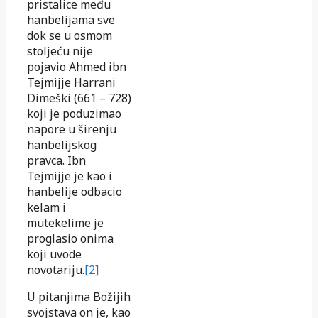
pristalice među
hanbelijama sve
dok se u osmom
stoljeću nije
pojavio Ahmed ibn
Tejmijje Harrani
Dimeški (661 – 728)
koji je poduzimao
napore u širenju
hanbelijskog
pravca. Ibn
Tejmijje je kao i
hanbelije odbacio
kelam i
mutekelime je
proglasio onima
koji uvode
novotariju.
[2]
U pitanjima Božijih
svojstava on je, kao