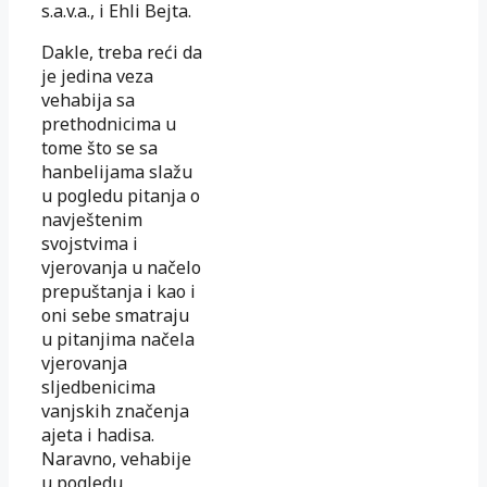
s.a.v.a., i Ehli Bejta.
Dakle, treba reći da
je jedina veza
vehabija sa
prethodnicima u
tome što se sa
hanbelijama slažu
u pogledu pitanja o
navještenim
svojstvima i
vjerovanja u načelo
prepuštanja i kao i
oni sebe smatraju
u pitanjima načela
vjerovanja
sljedbenicima
vanjskih značenja
ajeta i hadisa.
Naravno, vehabije
u pogledu