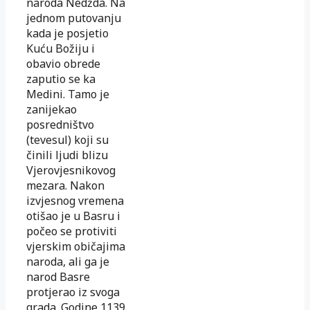
naroda Nedžda. Na
jednom putovanju
kada je posjetio
Kuću Božiju i
obavio obrede
zaputio se ka
Medini. Tamo je
zanijekao
posredništvo
(tevesul) koji su
činili ljudi blizu
Vjerovjesnikovog
mezara. Nakon
izvjesnog vremena
otišao je u Basru i
počeo se protiviti
vjerskim običajima
naroda, ali ga je
narod Basre
protjerao iz svoga
grada. Godine 1139.