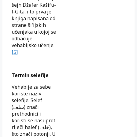
šejh Džafer Kašifu-
l-Gita, i to prva je
knjiga napisana od
strane ši'ijskih
učenjaka u kojoj se
odbacuje
vehabijsko učenje.
[5]
Termin selefije
Vehabije za sebe
koriste naziv
selefije. Selef
(
سلف
) znači
prethodnici i
koristi se nasuprot
riječi halef (
خَلف
),
što znači potonji. U