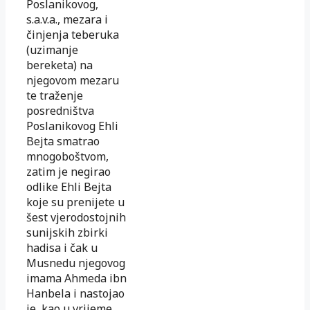
Poslanikovog,
s.a.v.a., mezara i
činjenja teberuka
(uzimanje
bereketa) na
njegovom mezaru
te traženje
posredništva
Poslanikovog Ehli
Bejta smatrao
mnogoboštvom,
zatim je negirao
odlike Ehli Bejta
koje su prenijete u
šest vjerodostojnih
sunijskih zbirki
hadisa i čak u
Musnedu njegovog
imama Ahmeda ibn
Hanbela i nastojao
je, kao u vrijeme