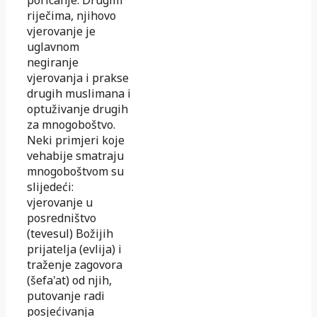
riječima, njihovo
vjerovanje je
uglavnom
negiranje
vjerovanja i prakse
drugih muslimana i
optuživanje drugih
za mnogoboštvo.
Neki primjeri koje
vehabije smatraju
mnogoboštvom su
slijedeći:
vjerovanje u
posredništvo
(tevesul) Božijih
prijatelja (evlija) i
traženje zagovora
(šefa'at) od njih,
putovanje radi
posjećivanja