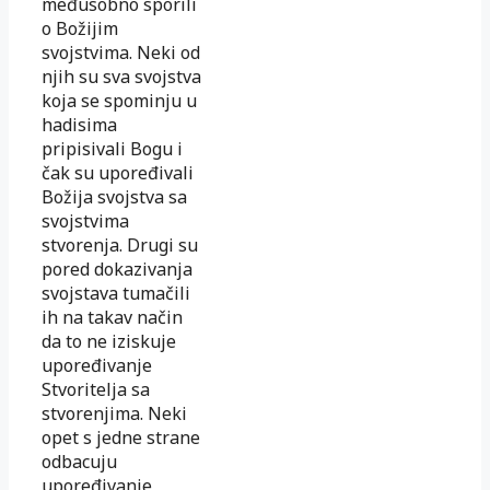
međusobno sporili
o Božijim
svojstvima. Neki od
njih su sva svojstva
koja se spominju u
hadisima
pripisivali Bogu i
čak su upoređivali
Božija svojstva sa
svojstvima
stvorenja. Drugi su
pored dokazivanja
svojstava tumačili
ih na takav način
da to ne iziskuje
upoređivanje
Stvoritelja sa
stvorenjima. Neki
opet s jedne strane
odbacuju
upoređivanje