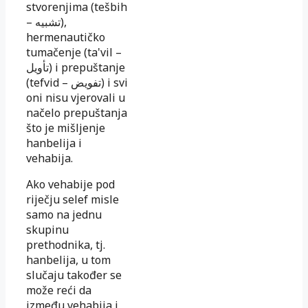
stvorenjima (tešbih
–
تشبيه
),
hermenautičko
tumačenje (ta'vil –
تأويل
) i prepuštanje
(tefvid –
تفويض
) i svi
oni nisu vjerovali u
načelo prepuštanja
što je mišljenje
hanbelija i
vehabija.
Ako vehabije pod
riječju selef misle
samo na jednu
skupinu
prethodnika, tj.
hanbelija, u tom
slučaju također se
može reći da
između vehabija i