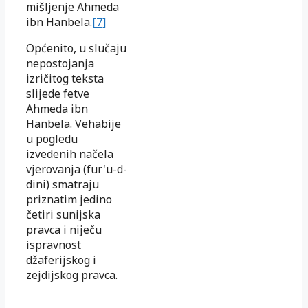
mišljenje Ahmeda
ibn Hanbela.
[7]
Općenito, u slučaju
nepostojanja
izričitog teksta
slijede fetve
Ahmeda ibn
Hanbela. Vehabije
u pogledu
izvedenih načela
vjerovanja (fur'u-d-
dini) smatraju
priznatim jedino
četiri sunijska
pravca i niječu
ispravnost
džaferijskog i
zejdijskog pravca.