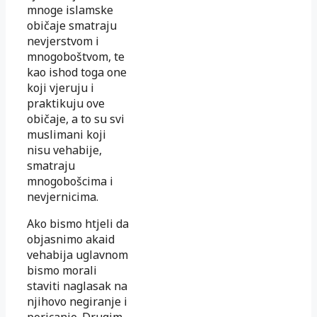
mnoge islamske
običaje smatraju
nevjerstvom i
mnogoboštvom, te
kao ishod toga one
koji vjeruju i
praktikuju ove
običaje, a to su svi
muslimani koji
nisu vehabije,
smatraju
mnogobošcima i
nevjernicima.
Ako bismo htjeli da
objasnimo akaid
vehabija uglavnom
bismo morali
staviti naglasak na
njihovo negiranje i
poricanje. Drugim