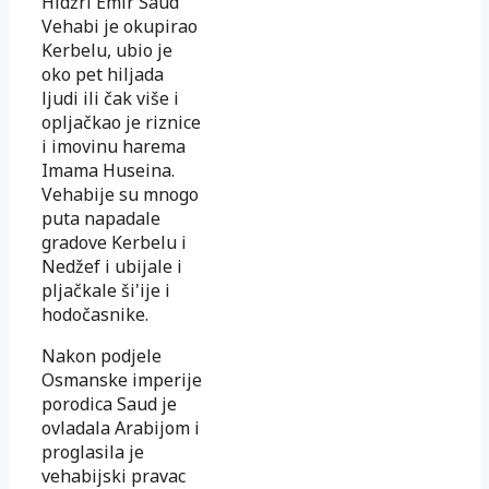
Hidžri Emir Saud
Vehabi je okupirao
Kerbelu, ubio je
oko pet hiljada
ljudi ili čak više i
opljačkao je riznice
i imovinu harema
Imama Huseina.
Vehabije su mnogo
puta napadale
gradove Kerbelu i
Nedžef i ubijale i
pljačkale ši'ije i
hodočasnike.
Nakon podjele
Osmanske imperije
porodica Saud je
ovladala Arabijom i
proglasila je
vehabijski pravac