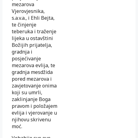
mezarova
Vjerovjesnika,
s.a.v.a., i Ehli Bejta,
te činjenje
teberuka i traženje
lijeka u ostavštini
Božijih prijatelja,
gradnja i
posjećivanje
mezarova evlija, te
gradnja mesdžida
pored mezarova i
zavjetovanje onima
koji su umrli,
zaklinjanje Boga
pravom i položajem
evlija i vjerovanje u
njihovu skrivenu
moć.
Vehabije sve ove