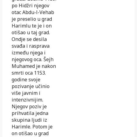
po Hidžri njegov
otac Abdu-l-Vehab
je preselio u grad
Harimlu te je i on
otišao u taj grad.
Ondje se desila
svađa i rasprava
između njega i
njegovog oca. Šejh
Muhamed je nakon
smrti oca 1153.
godine svoje
pozivanje učinio
više javnim i
intenzivnijim.
Njegov poziv je
prihvatila jedna
skupina ljudi iz
Harimle. Potom je
on otišao u grad