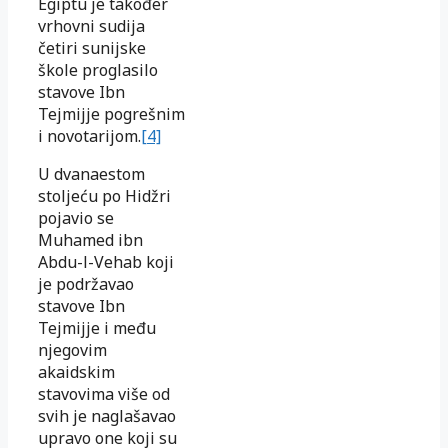
Egiptu je također
vrhovni sudija
četiri sunijske
škole proglasilo
stavove Ibn
Tejmijje pogrešnim
i novotarijom.
[4]
U dvanaestom
stoljeću po Hidžri
pojavio se
Muhamed ibn
Abdu-l-Vehab koji
je podržavao
stavove Ibn
Tejmijje i među
njegovim
akaidskim
stavovima više od
svih je naglašavao
upravo one koji su