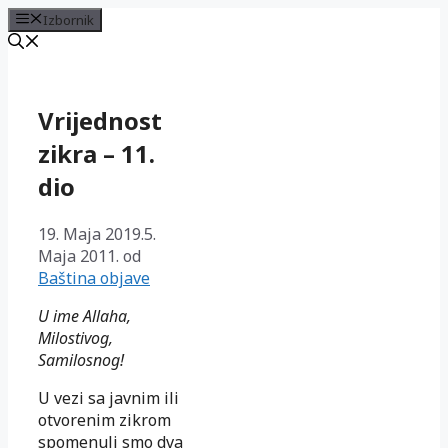
Izbornik
Preskoči
na
sadržaj
Vrijednost
zikra – 11.
dio
19. Maja 2019.
5.
Maja 2011.
od
Baština objave
U ime Allaha,
Milostivog,
Samilosnog!
U vezi sa javnim ili
otvorenim zikrom
spomenuli smo dva