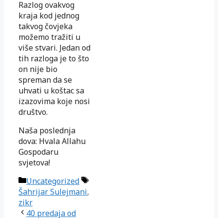
Razlog ovakvog
kraja kod jednog
takvog čovjeka
možemo tražiti u
više stvari. Jedan od
tih razloga je to što
on nije bio
spreman da se
uhvati u koštac sa
izazovima koje nosi
društvo.
Naša poslednja
dova: Hvala Allahu
Gospodaru
svjetova!
Kategorije
Oznake
Uncategorized
Šahrijar Sulejmani
,
zikr
40 predaja od