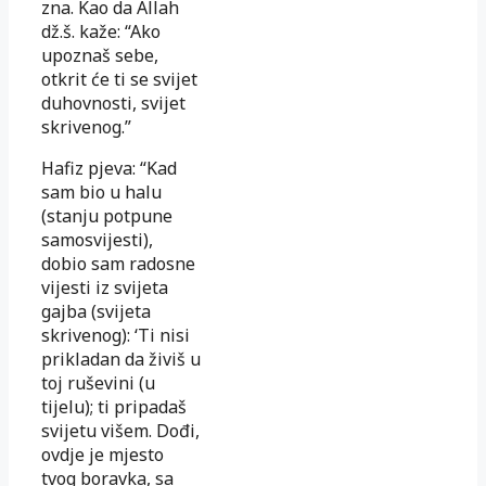
zna. Kao da Allah
dž.š. kaže: “Ako
upoznaš sebe,
otkrit će ti se svijet
duhovnosti, svijet
skrivenog.”
Hafiz pjeva: “Kad
sam bio u halu
(stanju potpune
samosvijesti),
dobio sam radosne
vijesti iz svijeta
gajba (svijeta
skrivenog): ‘Ti nisi
prikladan da živiš u
toj ruševini (u
tijelu); ti pripadaš
svijetu višem. Dođi,
ovdje je mjesto
tvog boravka, sa