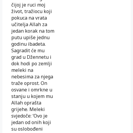
čijoj je ruci moj
život, tražiocu koji
pokuca na vrata
učitelja Allah za
jedan korak na tom
putu upiše jednu
godinu ibadeta.
Sagradit će mu
grad u Džennetu i
dok hodi po zemlji
meleki na
nebesima za njega
traže oprost. On
osvane i omrkne u
stanju u kojem mu
Allah oprašta
grijehe. Meleki
svjedoče: ‘Ovo je
jedan od onih koji
su oslo­bođeni