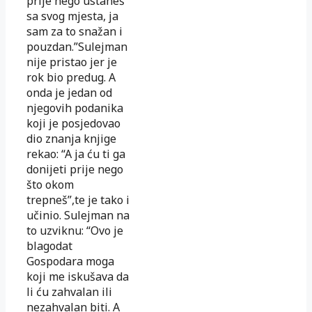
prije nego ustaneš
sa svog mjesta, ja
sam za to snažan i
pouzdan.”Sulejman
nije pristao jer je
rok bio predug. A
onda je jedan od
njegovih podanika
koji je posjedovao
dio znanja knjige
rekao: “A ja ću ti ga
donijeti prije nego
što okom
trepneš”,te je tako i
učinio. Sulejman na
to uzviknu: “Ovo je
blagodat
Gospodara moga
koji me iskušava da
li ću zahvalan ili
nezahvalan biti. A