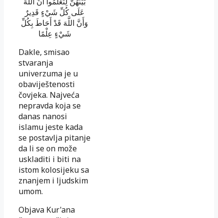
بَيْنَهُنَّ لِتَعْلَمُوا أَنَّ اللَّهَ
عَلَى كُلِّ شَيْءٍ قَدِيرٌ
وَأَنَّ اللَّهَ قَدْ أَحَاطَ بِكُلِّ
شَيْءٍ عِلْمًا
Dakle, smisao
stvaranja
univerzuma je u
obaviještenosti
čovjeka. Na­jveća
nepravda koja se
danas nanosi
islamu jeste kada
se postavlja pi­tanje
da li se on može
uskladiti i biti na
istom kolosijeku sa
znanjem i ljudskim
umom.
Objava Kur'ana