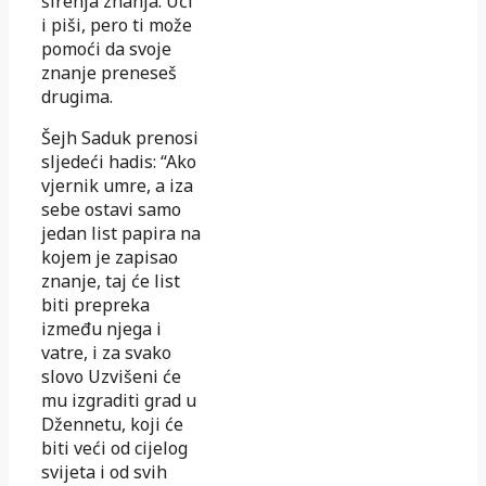
širenja znanja: Uči
i piši, pero ti može
po­moći da svoje
znanje preneseš
drugima.
Šejh Saduk prenosi
sljedeći hadis: “Ako
vjernik umre, a iza
sebe ostavi samo
jedan list papira na
kojem je zapisao
znanje, taj će list
biti prepreka
između njega i
vatre, i za svako
slovo Uzvišeni će
mu izgraditi grad u
Džennetu, koji će
biti veći od cijelog
svijeta i od svih