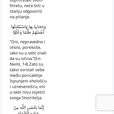
fitretu, neće biti u
stanju odgovoriti
na pitanje.
وَجَحَدُوا بِهَا وَاسْتَيْقَنَتْهَا
أَنفُسُهُمْ ظُلْمًا وَعُلُوًّا
“Oni, nepravedno i
oholo, porekoše,
iako su u sebi znali
da su istina.”(En-
Neml, 14) Zato su
takvi svrstali sebe
među poricatelje.
Ispunjeni ohološću
i uznesenošću, oni
u sebi nisu osjetili
svoga Stvoritelja.
إِنَّمَا يَخْشَى اللَّهَ مِنْ
عِبَادِهِ الْعُلَمَاء