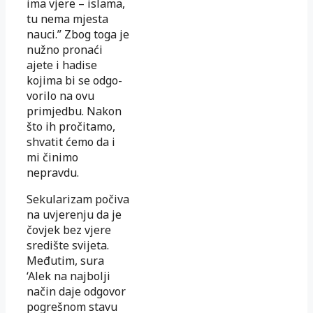
ima vjere – islama,
tu nema mjesta
nauci.” Zbog toga je
nužno pronaći
ajete i hadise
kojima bi se odgo­
vorilo na ovu
primjedbu. Nakon
što ih pročitamo,
shvatit ćemo da i
mi činimo
nepravdu.
Sekularizam počiva
na uvjerenju da je
čovjek bez vjere
središte svi­jeta.
Međutim, sura
‘Alek na najbolji
način daje odgovor
pogrešnom stavu