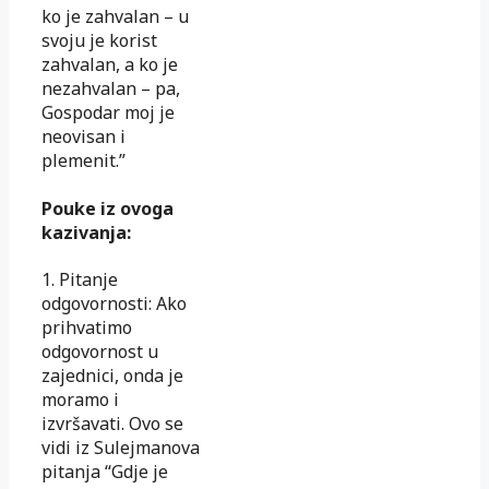
ko je zah­valan – u
svoju je korist
zahvalan, a ko je
nezahvalan – pa,
Gospodar moj je
neovisan i
plemenit.”
Pouke iz ovoga
kazivanja:
1. Pitanje
odgovornosti: Ako
prihvatimo
odgovornost u
zajednici, onda je
moramo i
izvršavati. Ovo se
vidi iz Sulejmanova
pitanja “Gdje je