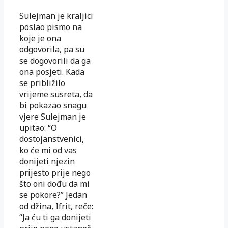
Sulejman je kraljici
poslao pismo na
koje je ona
odgovorila, pa su
se dogovorili da ga
ona posjeti. Kada
se približilo
vrijeme susreta, da
bi po­kazao snagu
vjere Sulejman je
upitao: “O
dostojanstvenici,
ko će mi od vas
donijeti njezin
prijesto prije nego
što oni dođu da mi
se pokore?” Jedan
od džina, Ifrit, reče:
“Ja ću ti ga donijeti