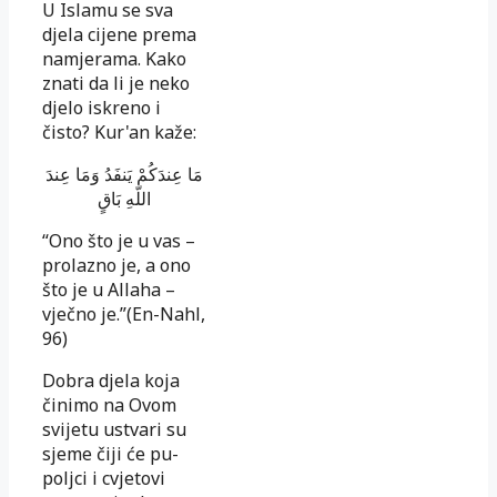
U Islamu se sva
djela cijene prema
namjerama. Kako
znati da li je neko
djelo iskreno i
čisto? Kur'an kaže:
مَا عِندَكُمْ يَنفَدُ وَمَا عِندَ
اللّهِ بَاقٍ
“Ono što je u vas –
prolazno je, a ono
što je u Allaha –
vječno je.”(En-Nahl,
96)
Dobra djela koja
činimo na Ovom
svijetu ustvari su
sjeme čiji će pu­
poljci i cvjetovi