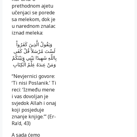
prethodnom ajetu
učenjaci se porede
sa melekom, dok je
u narednom znalac
iznad me­leka:
وَيَقُولُ الَّذِينَ كَفَرُواْ
لَسْتَ مُرْسَلاً قُلْ كَفَى
بِاللّهِ شَهِيدًا بَيْنِي وَبَيْنَكُمْ
وَمَنْ عِندَهُ عِلْمُ الْكِتَابِ
“Nevjernici govore:
‘Ti nisi Poslanik.’ Ti
reci: ‘Između mene
i vas do­voljan je
svjedok Allah i onaj
koji posjeduje
znanje knjige.’” (Er-
Ra'd, 43)
A sada ćemo