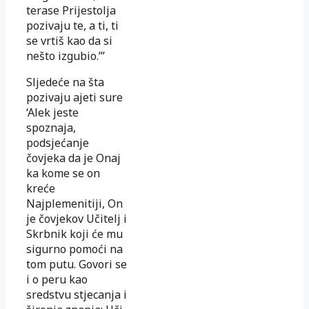
terase Prijestolja
pozivaju te, a ti, ti
se vrtiš kao da si
nešto izgubio.’”
Sljedeće na šta
pozivaju ajeti sure
‘Alek jeste
spoznaja,
podsjećanje
čovjeka da je Onaj
ka kome se on
kreće
Najplemenitiji, On
je čovjekov Učitelj i
Skrbnik koji će mu
sigurno pomoći na
tom putu. Govori se
i o peru kao
sredstvu stjecanja i