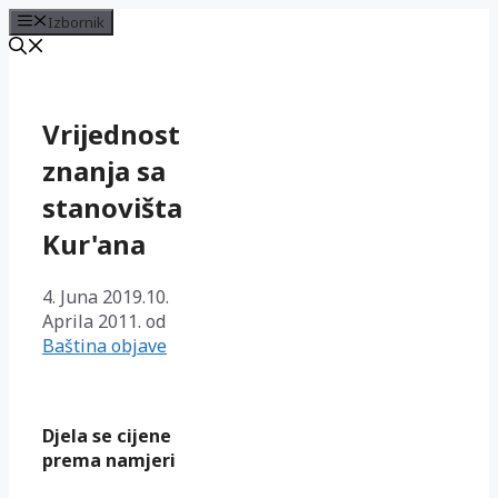
Izbornik
Preskoči
na
sadržaj
Vrijednost
znanja sa
stanovišta
Kur'ana
4. Juna 2019.
10.
Aprila 2011.
od
Baština objave
Djela se cijene
prema namjeri