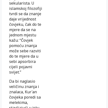
sekularista. U
islamskoj filozofiji
tvrdi se da znanje
daje vrijednost
čovjeku, čak do te
mjere da se na
jednom mjestu
kažu: “Čovjek
pomoću znanja
može sebe razviti
do te mjere da u
sebi apsorbira
cijeli pojavni
svijet.”
Da bi naglasio
veličinu znanja i
znalaca, Kur'an
čovjeka poredi sa
melekima,
stavljajući u istu