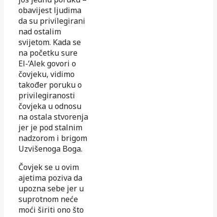
obavijest ljudima
da su ­privilegirani
nad ostalim
svijetom. Kada se
na početku sure
El-‘Alek go­vori o
čovjeku, vidimo
također poruku o
privilegiranosti
čovjeka u od­nosu
na ostala stvorenja
jer je pod stalnim
nadzorom i brigom
Uz­višenoga Boga.
Čovjek se u ovim
ajetima poziva da
upozna sebe jer u
suprotnom neće
moći širiti ono što