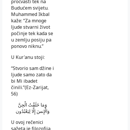
procvasti tek na
Budućem svijetu.
Muhammed Ikbal
kaže: “Za mnoge
ljude stvarni život
počinje tek kada se
u zemlju posiju pa
ponovo niknu.”
U Kur'anu stoji:
“Stvorio sam džine i
ljude samo zato da
bi Mi ibadet
činili.”(Ez-Zari­jat,
56)
وَمَا خَلَقْتُ الْجِنَّ
وَالْإِنسَ إِلَّا لِيَعْبُدُون
U ovoj rečenici
sažeta je filozofija