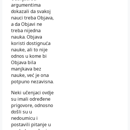
argumen­tima
dokazali da svakoj
nauci treba Objava,
a da Objavi ne
treba nijedna
nauka. Objava
koristi dostignuća
nauke, ali to nije
odnos u kome bi
Ob­java bila
manjkava bez
nauke, već je ona
potpuno nezavisna.
Neki učenjaci ovdje
su imali određene
prigovore, odnosno
došli su u
nedoumicu i
postavili pitanje u