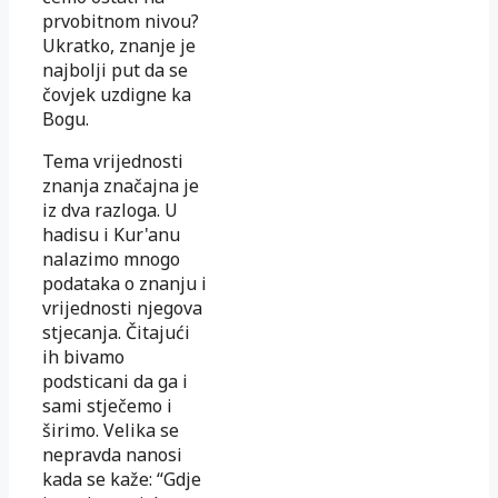
prvobitnom nivou?
Ukratko, znanje je
najbolji put da se
čovjek uzdigne ka
Bogu.
Tema vrijednosti
znanja značajna je
iz dva razloga. U
hadisu i Kur'anu
nalazimo mnogo
podataka o znanju i
vrijednosti njegova
stje­canja. Čitajući
ih bivamo
podsticani da ga i
sami stječemo i
širimo. Ve­lika se
nepravda nanosi
kada se kaže: “Gdje