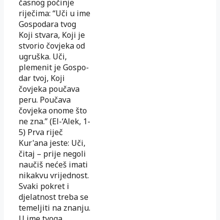
časnog počinje
riječima: “Uči u ime
Gospodara tvog
Koji stvara, Koji je
stvorio čovjeka od
ugruška. Uči,
plemenit je Gospo­
dar tvoj, Koji
čovjeka poučava
peru. Poučava
čovjeka onome što
ne zna.” (El-‘Alek, 1-
5) Prva riječ
Kur'ana jeste: Uči,
čitaj – prije negoli
naučiš ne­ćeš imati
nikakvu vrijednost.
Svaki pokret i
djelatnost treba se
temeljiti na znanju.
U ime tvoga