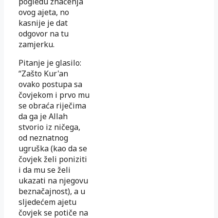
pogledu značenja
ovog ajeta, no
kasnije je dat
odgovor na tu
zamjerku.
Pitanje je glasilo:
“Zašto Kur'an
ovako postupa sa
čovjekom i prvo mu
se obraća riječima
da ga je Allah
stvorio iz ničega,
od neznatnog
ugruška (kao da se
čovjek želi poniziti
i da mu se želi
ukazati na njegovu
beznačajnost), a u
sljedećem ajetu
čovjek se potiče na