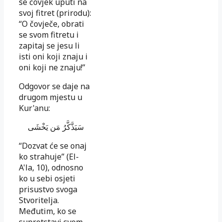
se čovjek uputi na
svoj fitret (prirodu):
“O čovječe, obrati
se svom fitretu i
zapi­taj se jesu li
isti oni koji znaju i
oni koji ne znaju!”
Odgovor se daje na
drugom mjestu u
Kur'anu:
سَيَذَّكَّرُ مَن يَخْشَى
“Dozvat će se onaj
ko strahuje” (El-
A'la, 10), odnosno
ko u sebi osjeti
prisustvo svoga
Stvoritelja.
Međutim, ko se
suprotstavi svom