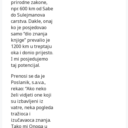
prirodne zakone,
npr. 600 km od Sabe
do Sulejmanova
carstva. Dakle, onaj
ko je posjedovao
samo “dio znanja
knjige” prevalio je
1200 km u treptaju
oka i donio prijesto.
I mi posjedujemo
taj potencijal.
Prenosi se da je
Poslanik, s.a.v.a.,
rekao: “Ako neko
želi vidjeti one koji
su izbavljeni iz
vatre, neka pogleda
tražioca i
izučavaoca znanja.
Tako mi Onoga u