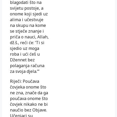
blagodati što na
svijetu postoje, a
onome koji sjedi uz
alima i učestvuje
na skupu na kome
se stječe znanje i
priča o nauci, Allah,
dž.š., reći će: ‘Ti si
sjedio uz moga
roba i ući ćeš u
Džennet bez
polaganja računa
za svoja djela.’”
Riječi: Poučava
čovjeka onome što
ne zna, znače da ga
poučava onome što
čovjek nikako ne bi
naučio bez Objave.
Učenjaci su