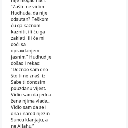
nije mogao naći.
“Zašto ne vidim
Hudhuda, da nije
odsutan? Teškom
ću ga kaznom
kazniti, ili ću ga
zaklati, ili će mi
doći sa
opravdanjem
jasnim.” Hudhud je
došao i rekao:
“Doznao sam ono
što ti ne znaš, iz
Sabe ti donosim
pouzdanu vijest.
Vidio sam da jedna
žena njima vlada…
Vidio sam da se i
ona i narod njezin
Suncu klanjaju, a
ne Allahu.”