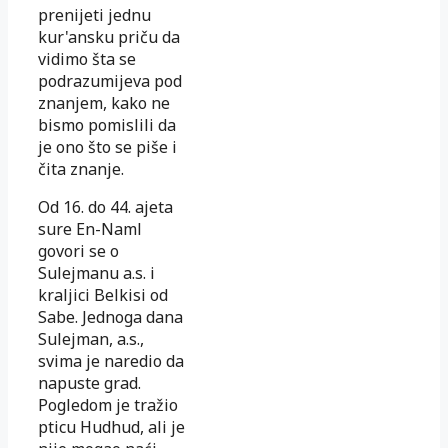
prenijeti jednu
kur'ansku priču da
vidimo šta se
podra­zumijeva pod
znanjem, kako ne
bismo pomislili da
je ono što se piše i
čita znanje.
Od 16. do 44. ajeta
sure En-Naml
govori se o
Sulejmanu a.s. i
kraljici Belkisi od
Sabe. Jednoga dana
Sulejman, a.s.,
svima je naredio da
napuste grad.
Pogledom je tražio
pticu Hudhud, ali je