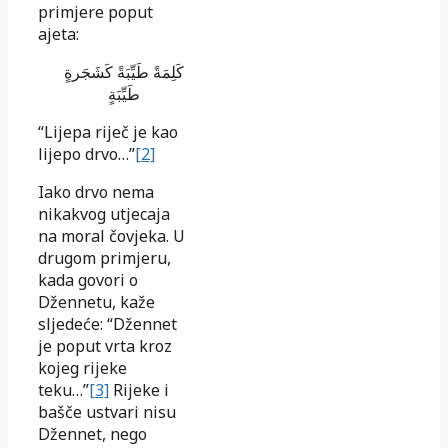
primjere poput
ajeta:
كَلِمَةً طَيِّبَةً كَشَجَرةٍ
طَيِّبَةٍ
“Lijepa riječ je kao
lijepo drvo…”
[2]
Iako drvo nema
nikakvog utjecaja
na moral čovjeka. U
drugom primjeru,
kada govori o
Džennetu, kaže
sljedeće: “Džennet
je poput vrta kroz
kojeg rijeke
teku…”
[3]
Rijeke i
bašče ustvari nisu
Džennet, nego