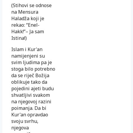
(Stihovi se odnose
na Mensura
Haladža koji je
rekao: “Enel-
Hakk!”– Ja sam
Istina!)
Islam i Kur'an
namijenjeni su
svim ljudima pa je
stoga bilo potrebno
da se riječ Božija
oblikuje tako da
pojedini ajeti budu
shvatljivi sva­kom
na njegovoj razini
poimanja. Da bi
Kur'an opravdao
svoju svrhu,
njegova