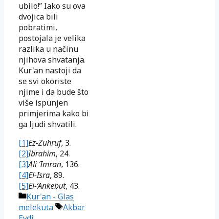
ubilo!” Iako su ova
dvojica bili
pobratimi,
postojala je velika
razlika u načinu
njihova shvatanja.
Kur'an nastoji da
se svi okoriste
njime i da bude što
više ispunjen
primjerima kako bi
ga ljudi shvatili.
[1]
Ez-Zuhruf
, 3.
[2]
Ibrahim
, 24.
[3]
Ali ‘Imran
, 136.
[4]
El-Isra
, 89.
[5]
El-‘Ankebut
, 43.
Kategorije
Kur'an - Glas
Oznake
melekuta
Akbar
Eydi