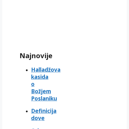
Najnovije
Halladžova
kasida
o
Božjem
Poslaniku
Definicija
dove