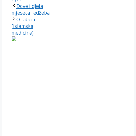
Dove i djela
mjeseca redžeba
O jabuci
(islamska
medicina)