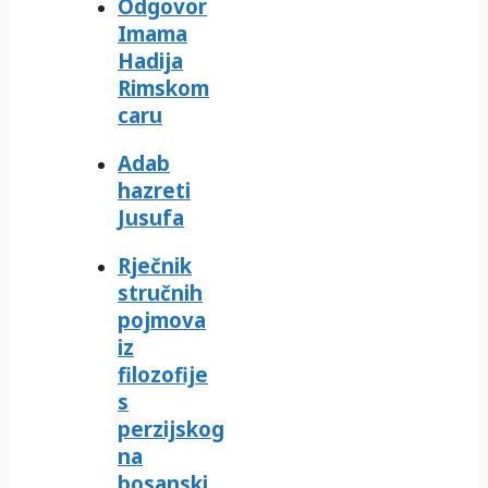
Odgovor
Imama
Hadija
Rimskom
caru
Adab
hazreti
Jusufa
Rječnik
stručnih
pojmova
iz
filozofije
s
perzijskog
na
bosanski