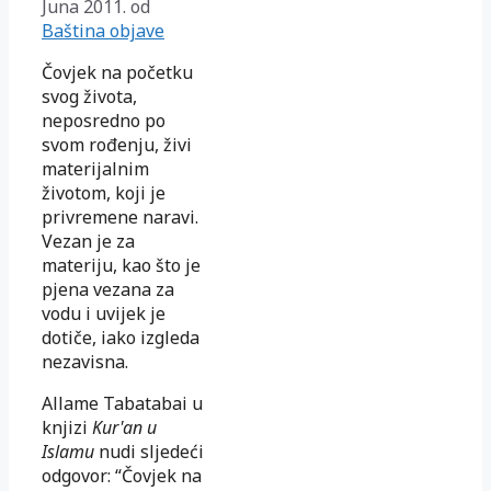
Juna 2011.
od
Baština objave
Čovjek na po­četku
svog života,
neposredno po
svom rođenju, živi
materijalnim
životom, koji je
privremene naravi.
Vezan je za
materiju, kao što je
pjena vezana za
vodu i uvijek je
dotiče, iako izgleda
nezavisna.
Allame Tabatabai u
knjizi
Kur'an u
Islamu
nudi sljedeći
odgovor: “Čovjek na