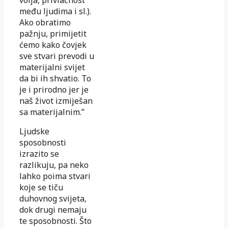
među ljudima i sl.).
Ako obratimo
pažnju, primi­jetit
ćemo kako čovjek
sve stvari prevodi u
materijalni svijet
da bi ih shvatio. To
je i prirodno jer je
naš život izmiješan
sa materijalnim.”
Ljudske
sposobnosti
izrazito se
razlikuju, pa neko
lahko poima stvari
koje se tiču
duhovnog svijeta,
dok drugi nemaju
te sposobnosti. Što