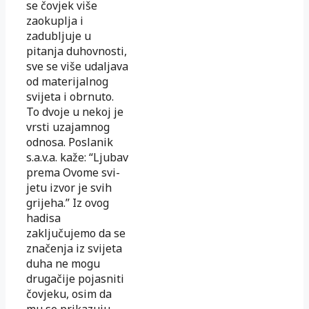
se čovjek više
zaokuplja i
zadubljuje u
pitanja duhovnosti,
sve se više udaljava
od materijalnog
svijeta i obrnuto.
To dvoje u nekoj je
vrsti uzajamnog
odnosa. Poslanik
s.a.v.a. kaže: “Ljubav
prema Ovome svi­
jetu izvor je svih
grijeha.” Iz ovog
hadisa
zaključujemo da se
značenja iz svi­jeta
duha ne mogu
drugačije pojasniti
čovjeku, osim da
mu se prikazuju