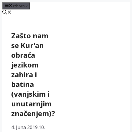
Izbornik
Preskoči
na
sadržaj
Zašto nam
se Kur'an
obraća
jezikom
zahira i
batina
(vanjskim i
unutarnjim
značenjem)?
4. Juna 2019.
10.