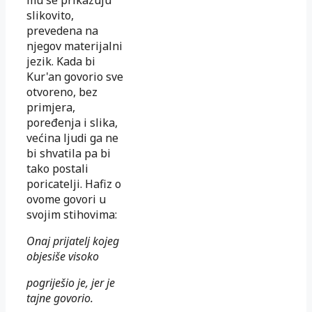
slikovito,
prevedena na
njegov materijalni
jezik. Kada bi
Kur'an govorio sve
otvoreno, bez
primjera,
poređenja i slika,
većina ljudi ga ne
bi shva­tila pa bi
tako postali
poricatelji. Hafiz o
ovome govori u
svojim sti­hovima:
Onaj prijatelj kojeg
objesiše visoko
pogriješio je, jer je
tajne govorio.