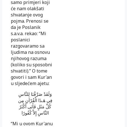
samo primjeri koji
će nam olakšati
shvatanje ovog
pojma. Prenosi se
da je Poslanik
s.a.v.a. rekao: “Mi
poslanici
razgovaramo sa
ljudima na osnovu
njihovog razuma
(koliko su sposobni
shvatiti).” O tome
govori i sam Kur'an
u sljedećem ajetu:
وَلَقَدْ صَرَّفْنَا لِلنَّاسِ
فِي هَـذَا الْقُرْآنِ مِن
كُلِّ مَثَلٍ فَأَبَى أَكْثَرُ
النَّاسِ إِلاَّ كُفُورًا
“Mi u ovom Kur'anu