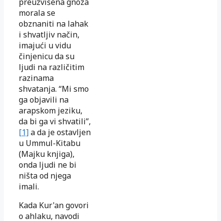
preuzvišena gnoza
morala se
obznaniti na lahak
i shvatljiv način,
imajući u vidu
činjenicu da su
ljudi na različitim
razinama
shvatanja. “Mi smo
ga objavili na
arapskom jeziku,
da bi ga vi shvatili”,
[1]
a da je ostavljen
u Ummul-Kitabu
(Majku knjiga),
onda ljudi ne bi
ništa od njega
imali.
Kada Kur'an govori
o ahlaku, navodi