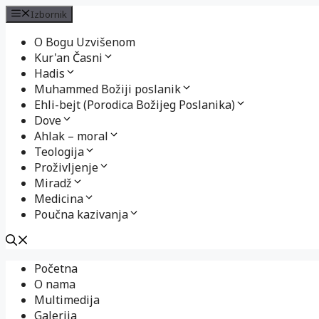
Izbornik
O Bogu Uzvišenom
Kur'an Časni
Hadis
Muhammed Božiji poslanik
Ehli-bejt (Porodica Božijeg Poslanika)
Dove
Ahlak – moral
Teologija
Proživljenje
Miradž
Medicina
Poučna kazivanja
Preskoči
Početna
na
O nama
sadržaj
Multimedija
Galerija