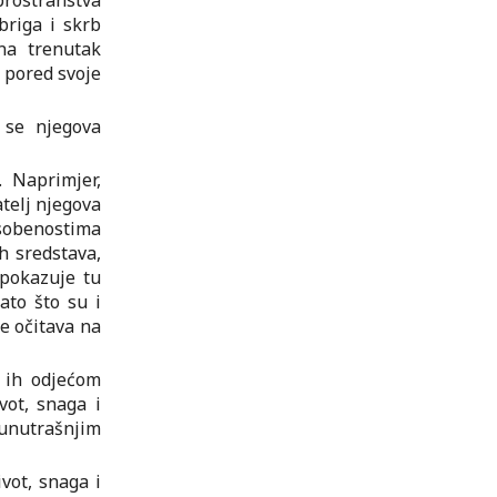
prostranstva
briga i skrb
na trenutak
i pored svoje
k se njegova
. Naprimjer,
zatelj njegova
osobenostima
ih sredstava,
i pokazuje tu
zato što su i
se očitava na
o ih odjećom
vot, snaga i
 unutrašnjim
ivot, snaga i