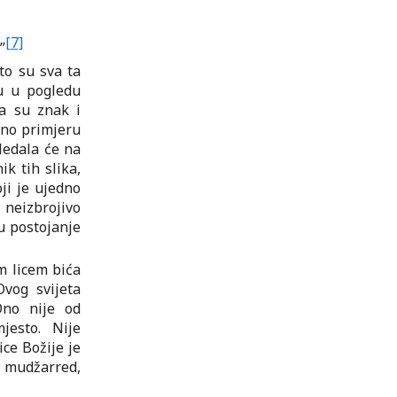
[7]
”
što su sva ta
su u pogledu
da su znak i
ično primjeru
ledala će na
ik tih slika,
oji je ujedno
 neizbrojivo
u postojanje
m licem bića
Ovog svijeta
Ono nije od
jesto. Nije
ce Božije je
 mudžarred,