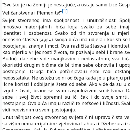
“Sve što je na Zemlji je nestajuće, a ostaje samo Lice Gos
[1]
Veličanstvena i Plemenita!”
Svijet stvorenog ima spoljašnost i unutrašnjost. Spol
mnoštvo materijalnih bića koja svako za sebe imaj
identitet i osobenost. Svako od tih stvorenja u mjeri
odnosno štastva (
) svoga bića ima udjela i koristi s
ماهية
postojanja, znanja i moći. Ova različita štastva i identit
kao mjerilo vrijednosti života, te pozivaju sebi i brane svo
Budući da sebe vide manjkavim i nedostatnim, sva bića
okoristiti drugim bićima da bi time sebe obnovila i upot
postojanje. Druga bića potčinjavaju sebi radi otklanj
nedostataka. Ne ustežu se ni od čega kada je u pitanju pr
lične koristi i odbijanje štete od sebe. Ako vide da su u
izgube život, brane se svim raspoloživim sredstvima. D
sebe i svoj život spremni su ići čak i do svoje smrti,
nestajanja. Ova bića imaju različite nefsove i ličnosti. Sv
vidi neovisnim u svom postojanju.
Unutrašnjost ovog stvorenog svijeta čini upravo čista ve
sa višim nematerijalnim svjetovima Lahuta i Džeberuta i 