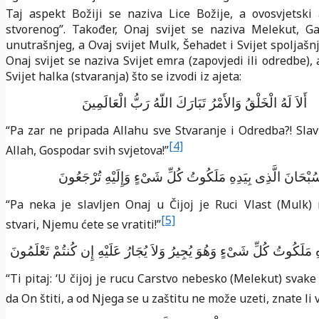
Taj aspekt Božiji se naziva Lice Božije, a ovosvjetski 
stvorenog”. Također, Onaj svijet se naziva Melekut, Gaj
unutrašnjeg, a Ovaj svijet Mulk, Šehadet i Svijet spoljašn
Onaj svijet se naziva Svijet emra (zapovjedi ili odredbe), 
Svijet halka (stvaranja) što se izvodi iz ajeta:
أَلاَ لَهُ الْخَلْقُ وَالأَمْرُ تَبَارَكَ اللّهُ رَبُّ الْعَالَمِينَ
“Pa zar ne pripada Allahu sve Stvaranje i Odredba?! Slav
[4]
Allah, Gospodar svih svjetova!”
ُبْحَانَ الَّذِى بِيَدِهِ مَلَكُوتُ كُلِّ شَىْءٍ وَإِلَيْهِ تُرْجَعُونَ
“Pa neka je slavljen Onaj u Čijoj je Ruci Vlast (Mulk
[5]
stvari, Njemu ćete se vratiti!”
 مَلَكُوتُ كُلِّ شَىْءٍ وَهُوَ يُجِيرُ وَلاَ يُجَارُ عَلَيْهِ إِن كُنتُمْ تَعْلَمُونَ
“Ti pitaj: ʻU čijoj je rucu Carstvo nebesko (Melekut) svake 
da On štiti, a od Njega se u zaštitu ne može uzeti, znate li v