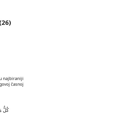
(26)
u najbiraniji
govoj časnoj
كُلُّ م