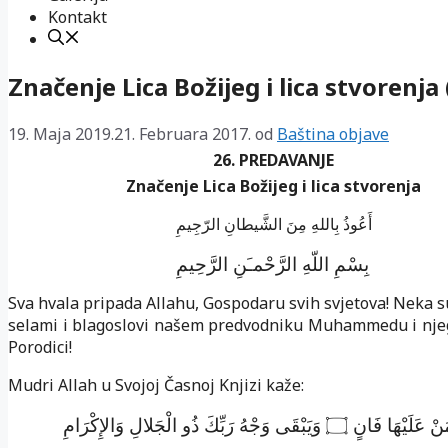
Kontakt
Značenje Lica Božijeg i lica stvorenja 
19. Maja 2019.
21. Februara 2017.
od
Baština objave
26. PREDAVANJE
Značenje Lica Božijeg i lica stvorenja
أَعُوذُ بِاللهِ مِنَ الشَّيطانِ الرّجِيمِ
بِسْمِ
اللّهِ
الرَّحْمـَنِ
الرَّحِيمِ
Sva hvala pripada Allahu, Gospodaru svih svjetova! Neka s
selami i blagoslovi našem predvodniku Muhammedu i nje
Porodici!
Mudri Allah u Svojoj Časnoj Knjizi kaže:
۝
َنْ عَلَيْهَا فَانٍ
وَيَبْقَى وَجْهُ رَبِّكَ ذُو الْجَلالِ وَالإِكْرَامِ