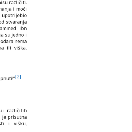
su različiti.
znanja i moći
 upotrijebio
od stvaranja
uhammed ibn
ja su jedno i
spodara nema
a ili viška,
[2]
pnuti!”
 različitih
a je prisutna
ti i višku,