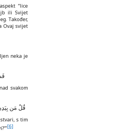
aspekt “lice
b ili Svijet
jeg. Također,
a Ovaj svijet
ljen neka je
فَس
) nad svakom
قُلْ مَن بِيَدِهِ
stvari, s tim
[6]
i?ʼ”