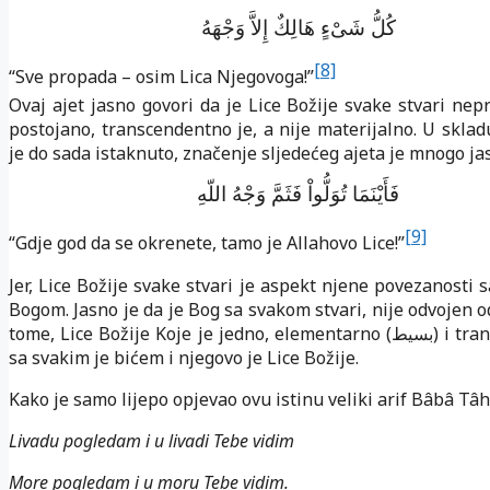
كُلُّ شَىْءٍ هَالِكٌ إِلاَّ وَجْهَهُ
[8]
“Sve propada – osim Lica Njegovoga!”
Ovaj ajet jasno govori da je Lice Božije svake stvari nep
postojano, transcendentno je, a nije materijalno. U sklad
je do sada istaknuto, značenje sljedećeg ajeta je mnogo jas
فَأَيْنَمَا
تُوَلُّواْ
فَثَمَّ وَجْهُ اللّهِ
[9]
“Gdje god da se okrenete, tamo je Allahovo Lice!”
Jer, Lice Božije svake stvari je aspekt njene povezanosti
Bogom. Jasno je da je Bog sa svakom stvari, nije odvojen 
tome, Lice Božije Koje je jedno, elementarno (
) i tr
بسيط
sa svakim je bićem i njegovo je Lice Božije.
Kako je samo lijepo opjevao ovu istinu veliki arif Bâbâ Tâh
Livadu pogledam i u livadi Tebe vidim
More pogledam i u moru Tebe vidim.