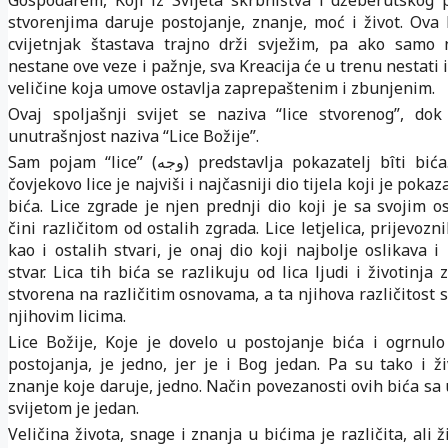
Gospodarem, Koji iz Svijeta skrbništva i džeberutskog 
stvorenjima daruje postojanje, znanje, moć i život. Ova 
cvijetnjak štastava trajno drži svježim, pa ako samo 
nestane ove veze i pažnje, sva Kreacija će u trenu nestati 
veličine koja umove ostavlja zaprepaštenim i zbunjenim.
Ovaj spoljašnji svijet se naziva “lice stvorenog”, do
unutrašnjost naziva “Lice Božije”.
Sam pojam “lice” (
) predstavlja pokazatelj bîti bića
وجه
čovjekovo lice je najviši i najčasniji dio tijela koji je poka
bića. Lice zgrade je njen prednji dio koji je sa svojim 
čini različitom od ostalih zgrada. Lice letjelica, prijevozn
kao i ostalih stvari, je onaj dio koji najbolje oslikava 
stvar. Lica tih bića se razlikuju od lica ljudi i životinja 
stvorena na različitim osnovama, a ta njihova različitost 
njihovim licima.
Lice Božije, Koje je dovelo u postojanje bića i ogrnul
postojanja, je jedno, jer je i Bog jedan. Pa su tako i ži
znanje koje daruje, jedno. Način povezanosti ovih bića sa
svijetom je jedan.
Veličina života, snage i znanja u bićima je različita, ali ž