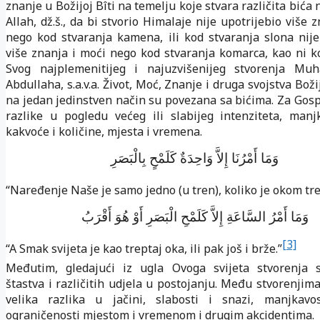
znanje u Božijoj Bîti na temelju koje stvara različita bića ni
Allah, dž.š., da bi stvorio Himalaje nije upotrijebio više 
nego kod stvaranja kamena, ili kod stvaranja slona nije
više znanja i moći nego kod stvaranja komarca, kao ni k
Svog najplemenitijeg i najuzvišenijeg stvorenja M
Abdullaha, s.a.v.a. Život, Moć, Znanje i druga svojstva Boži
na jedan jedinstven način su povezana sa bićima. Za Go
razlike u pogledu većeg ili slabijeg intenziteta, manjk
kakvoće i količine, mjesta i vremena.
وَمَا أَمْرُنَا إِلاَّ وَاحِدَةٌ كَلَمْحٍ بِالْبَصَرِ
“Naređenje Naše je samo jedno (u tren), koliko je okom tre
وَمَا أَمْرُ السَّاعَةِ إِلاَّ كَلَمْحِ الْبَصَرِ أَوْ هُوَ أَقْرَبُ
[3]
“A Smak svijeta je kao treptaj oka, ili pak još i brže.”
Međutim, gledajući iz ugla Ovoga svijeta stvorenja su
štastva i različitih udjela u postojanju. Među stvorenjim
velika razlika u jačini, slabosti i snazi, manjkavos
ograničenosti mjestom i vremenom i drugim akcidentima.