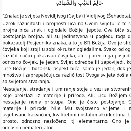
عَالِمُ الْغَيْبِ وَالشَّهَادَةِ
“Znalac je svijeta Nevidljivog (Gajba) i Vidljivog (Šehadeta).
Uzrok različitosti i brojnosti lica na Ovom svijetu je to 
brojna bića znak i ogledalo Božije ljepote. Ova bića 
postojanja brojna, ali su jedinstvena u pogledu toga 
pokazatelj Posjednika znaka, a to je Bît Božija. Ovo je sl
čovjeka koji stoji u sobi okružen ogledalima. Svako od og
različit način pokazivati čovjeka, ali i pored toga posjedn
odnosno čovjek, je jedan. Svijet odredbe ili zapovijedi, k
Lice Božije i božanski aspekt bića, samo je jedan, dok je
mnoštvo i zaprepašćujuća različitost Ovoga svijeta došla 
sa svijetom stvaranja.
Nestajanje, stradanje i umiranje stoje u vezi sa stvoreni
koje proizlazi iz materije i prirode. Ali, Licu Božijem 
nestajanje nema pristupa. Ono je čisto postojanje. 
materije i prirode. Nije Mu svojstveno vrijeme i m
uvjetovano kakvoćom, kvalitetom i ostalim akcidentima. Li
prosto, odnosno nesloženo, tj. elementarno. Ono je
odnosno nematerijalno.