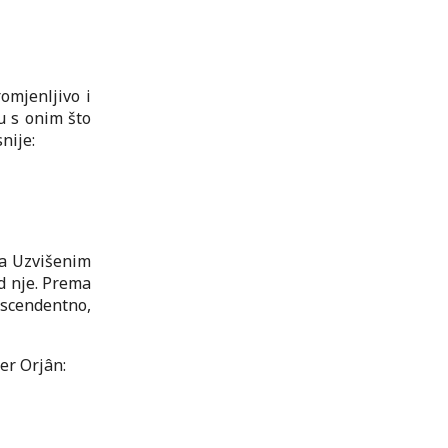
romjenljivo i
u s onim što
nije:
 sa Uzvišenim
od nje. Prema
anscendentno,
er Orjân: