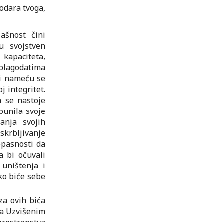
podara tvoga,
jašnost čini
u svojstven
 kapaciteta,
e blagodatima
eti nameću se
j integritet.
 se nastoje
punila svoje
anja svojih
iskrbljivanje
 opasnosti da
a bi očuvali
 uništenja i
ako biće sebe
za ovih bića
sa Uzvišenim