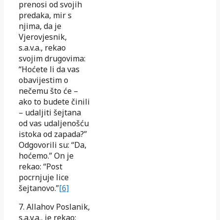
prenosi od svojih
predaka, mir s
njima, da je
Vjerovjesnik,
s.a.v.a., rekao
svojim drugovima:
“Hoćete li da vas
obavijestim o
nečemu što će –
ako to budete činili
– udaljiti šejtana
od vas udaljenošću
istoka od zapada?”
Odgovorili su: “Da,
hoćemo.” On je
rekao: “Post
pocrnjuje lice
šejtanovo.”
[6]
7. Allahov Poslanik,
s.a.v.a., je rekao: