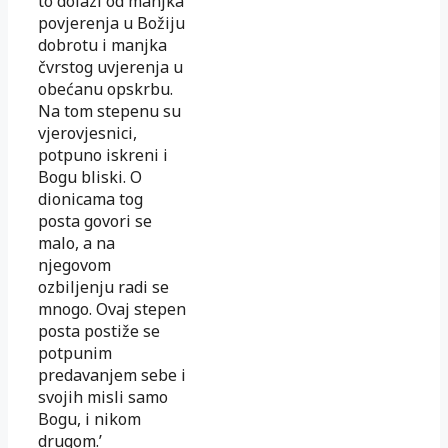
to dolazi od manjka
povjerenja u Božiju
dobrotu i manjka
čvrstog uvjerenja u
obećanu opskrbu.
Na tom stepenu su
vjerovjesnici,
potpuno iskreni i
Bogu bliski. O
dionicama tog
posta govori se
malo, a na
njegovom
ozbiljenju radi se
mnogo. Ovaj stepen
posta postiže se
potpunim
predavanjem sebe i
svojih misli samo
Bogu, i nikom
drugom.’