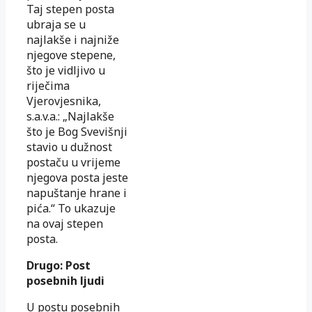
Taj stepen posta
ubraja se u
najlakše i najniže
njegove stepene,
što je vidljivo u
riječima
Vjerovjesnika,
s.a.v.a.: „Najlakše
što je Bog Svevišnji
stavio u dužnost
postaču u vrijeme
njegova posta jeste
napuštanje hrane i
pića.“ To ukazuje
na ovaj stepen
posta.
Drugo: Post
posebnih ljudi
U postu posebnih