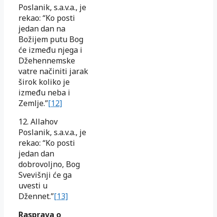
Poslanik, s.a.v.a., je
rekao: “Ko posti
jedan dan na
Božijem putu Bog
će između njega i
Džehennemske
vatre načiniti jarak
širok koliko je
između neba i
Zemlje.”
[12]
12. Allahov
Poslanik, s.a.v.a., je
rekao: “Ko posti
jedan dan
dobrovoljno, Bog
Svevišnji će ga
uvesti u
Džennet.”
[13]
Rasprava o