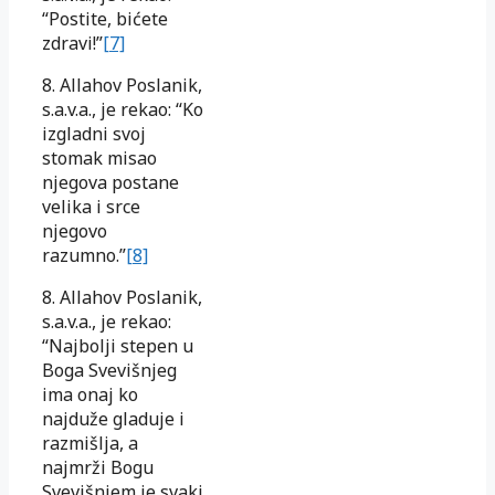
“Postite, bićete
zdravi!”
[7]
8. Allahov Poslanik,
s.a.v.a., je rekao: “Ko
izgladni svoj
stomak misao
njegova postane
velika i srce
njegovo
razumno.”
[8]
8. Allahov Poslanik,
s.a.v.a., je rekao:
“Najbolji stepen u
Boga Svevišnjeg
ima onaj ko
najduže gladuje i
razmišlja, a
najmrži Bogu
Svevišnjem je svaki