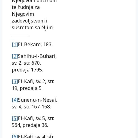
Njegovom blizinom
te žudnja za
Njegovim
zadovoljstvom i
susretom sa Njim.
[1]
El-Bekare, 183.
[2]
Sahihu-l-Buhari,
sv. 2, str. 670,
predaja 1795.
[3]
El-Kafi, sv. 2, str.
19, predaja 5.
[4]
Sunenu-n-Nesai,
sv. 4, str. 167-168.
[5]
El-Kafi, sv. 5, str.
564, predaja 36.
[6]
El-Kafi, sv. 4, str.