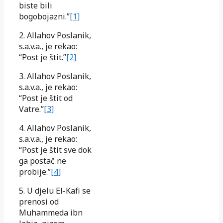
biste bili
bogobojazni.”
[1]
2. Allahov Poslanik,
s.a.v.a., je rekao:
“Post je štit.”
[2]
3. Allahov Poslanik,
s.a.v.a., je rekao:
“Post je štit od
Vatre.”
[3]
4. Allahov Poslanik,
s.a.v.a., je rekao:
“Post je štit sve dok
ga postač ne
probije.”
[4]
5. U djelu El-Kafi se
prenosi od
Muhammeda ibn