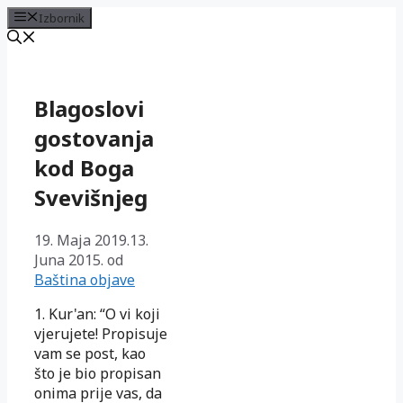
Izbornik
Preskoči
na
sadržaj
Blagoslovi
gostovanja
kod Boga
Svevišnjeg
19. Maja 2019.
13.
Juna 2015.
od
Baština objave
1. Kur'an: “O vi koji
vjerujete! Propisuje
vam se post, kao
što je bio propisan
onima prije vas, da