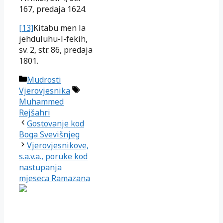
167, predaja 1624.
[13]
Kitabu men la
jehduluhu-l-fekih,
sv. 2, str. 86, predaja
1801.
Kategorije
Mudrosti
Oznake
Vjerovjesnika
Muhammed
Rejšahri
Gostovanje kod
Boga Svevišnjeg
Vjerovjesnikove,
s.a.v.a., poruke kod
nastupanja
mjeseca Ramazana