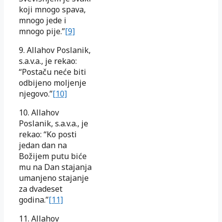
koji mnogo spava,
mnogo jede i
mnogo pije.”
[9]
9. Allahov Poslanik,
s.a.v.a., je rekao:
“Postaču neće biti
odbijeno moljenje
njegovo.”
[10]
10. Allahov
Poslanik, s.a.v.a., je
rekao: “Ko posti
jedan dan na
Božijem putu biće
mu na Dan stajanja
umanjeno stajanje
za dvadeset
godina.”
[11]
11. Allahov