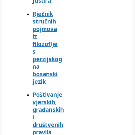
Jusufa
Rječnik
stručnih
pojmova
iz
filozofije
s
perzijskog
na
bosanski
jezik
Poštivanje
vjerskih,
građanskih
i
društvenih
pravila