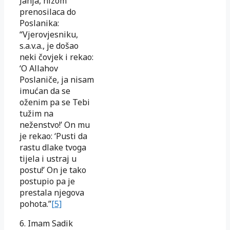
Jahja, nizom
prenosilaca do
Poslanika:
“Vjerovjesniku,
s.a.v.a., je došao
neki čovjek i rekao:
‘O Allahov
Poslaniče, ja nisam
imućan da se
oženim pa se Tebi
tužim na
neženstvo!’ On mu
je rekao: ‘Pusti da
rastu dlake tvoga
tijela i ustraj u
postu!’ On je tako
postupio pa je
prestala njegova
pohota.”
[5]
6. Imam Sadik