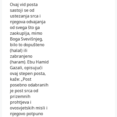
Ovaj vid posta
sastoji se od
ustezanja srca i
njegova odvajanja
od svega što ga
zaokuplja, mimo
Boga Svevišnjeg,
bilo to dopušteno
(halal) ili
zabranjeno
(haram). Ebu Hamid
Gazali, opisujući
ovaj stepen posta,
kaže: „Post
posebno odabranih
je post srca od
prizemnih
prohtjeva i
ovosvjetskih misli i
njegovo potpuno