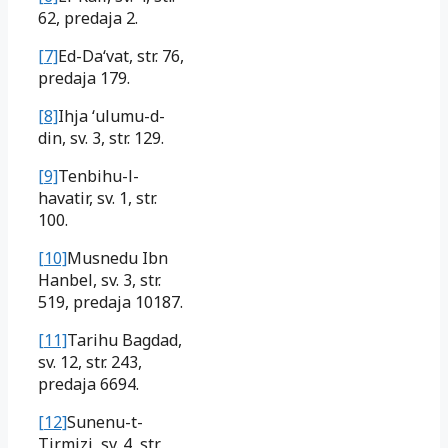
62, predaja 2.
[7]
Ed-Da‘vat, str. 76,
predaja 179.
[8]
Ihja ‘ulumu-d-
din, sv. 3, str. 129.
[9]
Tenbihu-l-
havatir, sv. 1, str.
100.
[10]
Musnedu Ibn
Hanbel, sv. 3, str.
519, predaja 10187.
[11]
Tarihu Bagdad,
sv. 12, str. 243,
predaja 6694.
[12]
Sunenu-t-
Tirmizi, sv. 4, str.