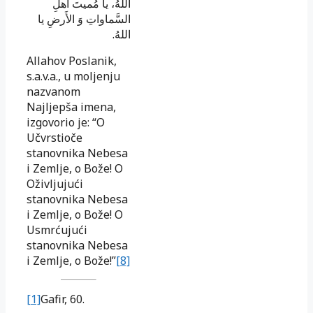
اللهُ، يا مُميتَ أهلِ
السَّماواتِ وَ الأَرضِ يا
اللهُ.
Allahov Poslanik,
s.a.v.a., u moljenju
nazvanom
Najljepša imena,
izgovorio je: “O
Učvrstioče
stanovnika Nebesa
i Zemlje, o Bože! O
Oživljujući
stanovnika Nebesa
i Zemlje, o Bože! O
Usmrćujući
stanovnika Nebesa
i Zemlje, o Bože!”
[8]
[1]
Gafir, 60.