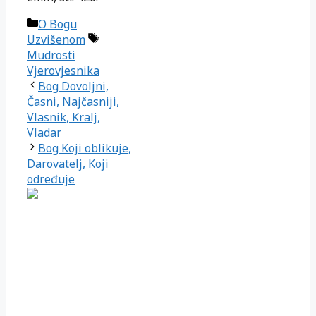
Kategorije
O Bogu
Oznake
Uzvišenom
Mudrosti
Vjerovjesnika
Bog Dovoljni,
Časni, Najčasniji,
Vlasnik, Kralj,
Vladar
Bog Koji oblikuje,
Darovatelj, Koji
određuje