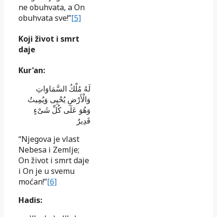
ne obuhvata, a On
obuhvata sve!”
[5]
Koji život i smrt
daje
Kur'an:
لَهُ مُلْكُ السَّمَاوَاتِ
وَالْأَرْ‌ضِ يُحْيِى وَيُمِيتُ
وَهُوَ عَلَى كُلِّ شَىْءٍ
قَدِيرٌ‌
“Njegova je vlast
Nebesa i Zemlje;
On život i smrt daje
i On je u svemu
moćan!”
[6]
Hadis: