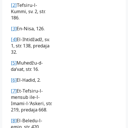
[2]
Tefsiru-l-
Kummi, sv. 2, str.
186.
[3]
En-Nisa, 126.
[4]
El-Ihtidžadž, sv.
1, str. 138, predaja
32.
[5]
Muhedžu-d-
da‘vat, str. 16.
[6]
El-Hadid, 2.
[7]
Et-Tefsiru-l-
mensub ile-l-
Imami-l-‘Askeri, str.
219, predaja 668.
[8]
El-Beledu-l-
emin, str. 420.