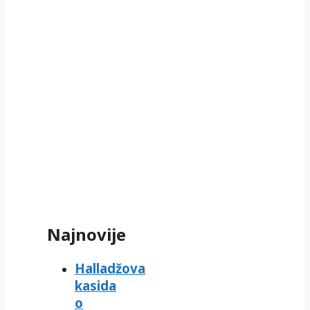
Najnovije
Halladžova
kasida
o