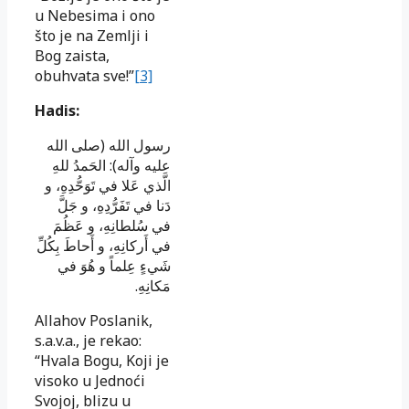
u Nebesima i ono
što je na Zemlji i
Bog zaista,
obuhvata sve!”
[3]
Hadis:
رسول الله (صلى الله
عليه وآله): الحَمدُ للهِ
الَّذي عَلا في تَوَحُّدِهِ، و
دَنا في تَفَرُّدِهِ، و جَلَّ
في سُلطانِهِ، و عَظُمَ
في أَركانِهِ، و أَحاطَ بِكُلِّ
شَيءٍ عِلماً و هُوَ في
مَكانِهِ.
Allahov Poslanik,
s.a.v.a., je rekao:
“Hvala Bogu, Koji je
visoko u Jednoći
Svojoj, blizu u