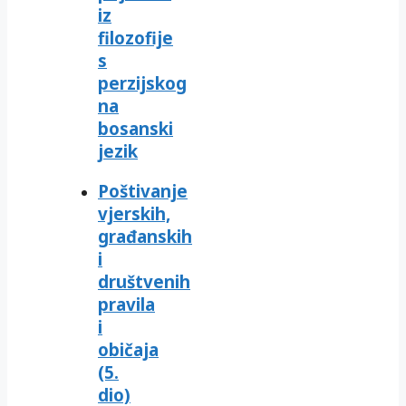
iz
filozofije
s
perzijskog
na
bosanski
jezik
Poštivanje
vjerskih,
građanskih
i
društvenih
pravila
i
običaja
(5.
dio)