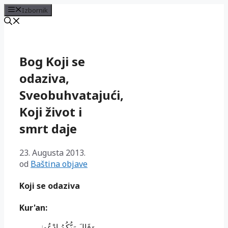
Izbornik
Preskoči
na
sadržaj
Bog Koji se
odaziva,
Sveobuhvatajući,
Koji život i
smrt daje
23. Augusta 2013.
od
Baština objave
Koji se odaziva
Kur'an:
وَقَالَ رَ‌بُّكُمُ ادْعُونِى