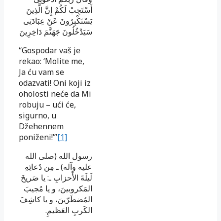
أَسْتَجِبْ لَكُمْ إِنَّ الَّذِينَ
يَسْتَكْبِرُ‌ونَ عَنْ عِبَادَتِى
سَيَدْخُلُونَ جَهَنَّمَ دَاخِرِ‌ينَ
“Gospodar vaš je
rekao: ‘Molite me,
Ja ću vam se
odazvati! Oni koji iz
oholosti neće da Mi
robuju – ući će,
sigurno, u
Džehennem
poniženi!’”
[1]
رسول الله (صلى الله
عليه وآله) ـ مِن دُعائِهِ
لَيلَةَ الأَحزابِ ـ: يا صَريخَ
المَكروبينَ، و يا مُجيبَ
المُضطَرّينَ، و يا كاشِفَ
الكَربِ العَظيمِ.