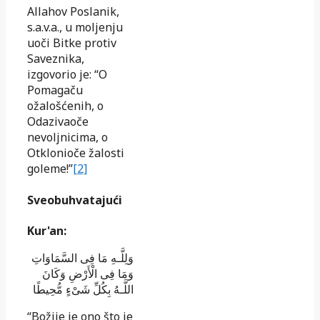
Allahov Poslanik,
s.a.v.a., u moljenju
uoči Bitke protiv
Saveznika,
izgovorio je: “O
Pomagaču
ožalošćenih, o
Odazivaoče
nevoljnicima, o
Otklonioče žalosti
goleme!”
[2]
Sveobuhvatajući
Kur'an:
وَلِلَّـهِ مَا فِى السَّمَاوَاتِ
وَمَا فِى الْأَرْ‌ضِ وَكَانَ
اللَّـهُ بِكُلِّ شَىْءٍ مُّحِيطًا
“Božije je ono što je