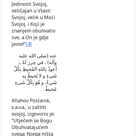
Jedinosti Svojoj,
veličajan u Vlasti
Svojoj, velik u Moći
Svojoj, i Koji je
znanjem obuhvatio
sve, a On je gdje
jeste!”
[4]
عنه (صلى الله عليه
وآله) ـ في حِرز لَهُ ـ:
أَعوذُ بِاللهِ المُحيطِ بِكُلِّ
شَيءٍ و لا يُحيطُ بِهِ
شَيءٌ، و هُوَ بِكُلِّ شَيءٍ
مُحيطٌ.
Allahov Poslanik,
s.a.v.a., u zaštiti
svojoj, izgovorio je:
“Utječem se Bogu
Obuhvatajućem
svega: Njega ništa