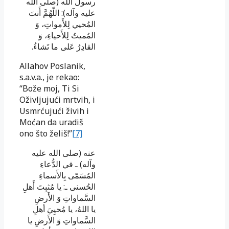
رسول الله (صلى الله
عليه وآله): اللّهُمَّ أَنتَ
المُحيي لِلأَمواتِ، وَ
المُميتُ لِلأَحياءِ، وَ
القادِرُ عَلى ما تَشاءُ.
Allahov Poslanik,
s.a.v.a., je rekao:
“Bože moj, Ti Si
Oživljujući mrtvih, i
Usmrćujući živih i
Moćan da uradiš
ono što želiš!”
[7]
عنه (صلى الله عليه
وآله) ـ في الدُّعاءِ
المُسَمّى بِالأَسماءِ
الحُسنى ـ: يا مُثبِتَ أَهلِ
السَّماواتِ وَ الأَرضِ
يا اللهُ، يا مُحيِيَ أهلِ
السَّماواتِ وَ الأَرضِ يا