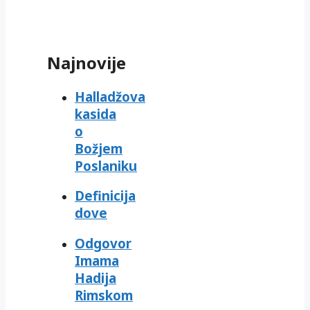
Najnovije
Halladžova
kasida
o
Božjem
Poslaniku
Definicija
dove
Odgovor
Imama
Hadija
Rimskom