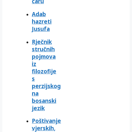
caru
Adab
hazreti
Jusufa
Rječnik
stručnih
pojmova
iz
filozofije
s
perzijskog
na
bosanski
jezik
Poštivanje
vjerskih,