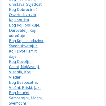
uništava, Svjetlost
Bog Dobročineći,
Osvetnik za zlo,
Koji spušta
Bog Koji oblikuje,
Darovatelj, Koji
određuje
Bog Koji se odaziva,
Sveobuhvatajući,
Koji život i smrt
daje
Bog Dovoljni,
Časni, Najčasniji,
Vlasnik, Kralj,
Vladar
Bog Bespočetni,
Vječni, Bliski, Jaki
Bog Imućni,
Samostojni, Moćni,
Svemoćni