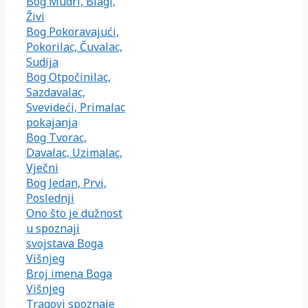
Bog Mudri, Blagi,
Živi
Bog Pokoravajući,
Pokorilac, Čuvalac,
Sudija
Bog Otpočinilac,
Sazdavalac,
Svevideći, Primalac
pokajanja
Bog Tvorac,
Davalac, Uzimalac,
Vječni
Bog Jedan, Prvi,
Poslednji
Ono što je dužnost
u spoznaji
svojstava Boga
Višnjeg
Broj imena Boga
Višnjeg
Tragovi spoznaje