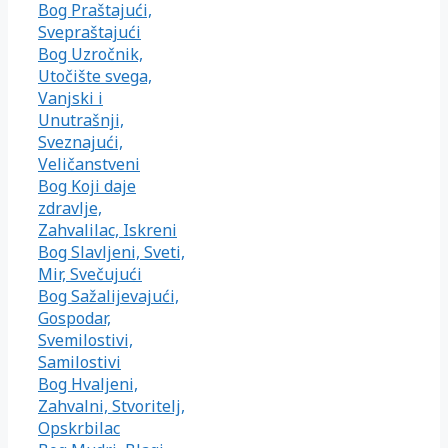
Bog Praštajući,
Svepraštajući
Bog Uzročnik,
Utočište svega,
Vanjski i
Unutrašnji,
Sveznajući,
Veličanstveni
Bog Koji daje
zdravlje,
Zahvalilac, Iskreni
Bog Slavljeni, Sveti,
Mir, Svečujući
Bog Sažalijevajući,
Gospodar,
Svemilostivi,
Samilostivi
Bog Hvaljeni,
Zahvalni, Stvoritelj,
Opskrbilac