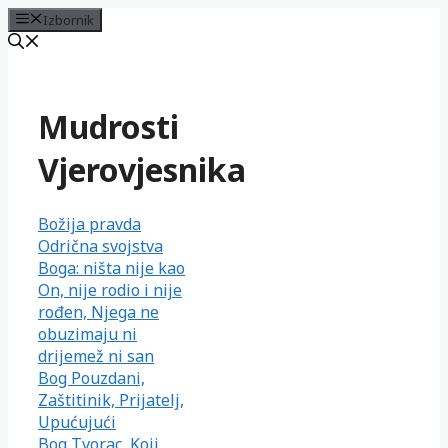
Izbornik
Preskoči
na
sadržaj
Mudrosti
Vjerovjesnika
Božija pravda
Odrična svojstva
Boga: ništa nije kao
On, nije rodio i nije
rođen, Njega ne
obuzimaju ni
drijemež ni san
Bog Pouzdani,
Zaštitinik, Prijatelj,
Upućujući
Bog Tvorac, Koji