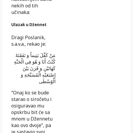
nekih od tih
učinaka:
Ulazak u Džennet
Dragi Poslanik,
s.a.v.a., rekao je:
مَنْ كَفَّلَ يَتِيماً وَ نَفَقَتَهُ
كُنْتُ أَنَا وَ هُوَ فِي الْجَنَّةِ
كَهَاتَيْنِ وَ قَرَنَ بَيْنَ
إِصْبَعَيْهِ الْمُسَبِّحَةِ وَ
الْوُسْطَى
“Onaj ko se bude
starao o siročetu i
osiguravao mu
opskrbu bit će sa
mnom u Džennetu
kao ovo dvoje”, pa
je sastavio svoj