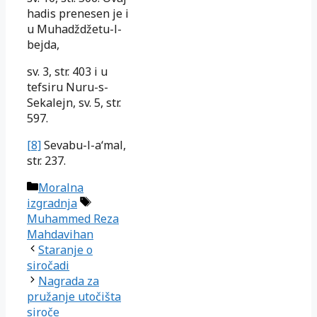
hadis prenesen je i
u Muhadždžetu-l-
bejda,
sv. 3, str. 403 i u
tefsiru Nuru-s-
Sekalejn, sv. 5, str.
597.
[8]
Sevabu-l-a‘mal,
str. 237.
Kategorije
Moralna
Oznake
izgradnja
Muhammed Reza
Mahdavihan
Staranje o
siročadi
Nagrada za
pružanje utočišta
siroče