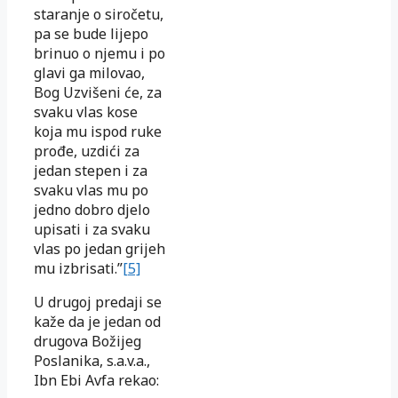
staranje o siročetu,
pa se bude lijepo
brinuo o njemu i po
glavi ga milovao,
Bog Uzvišeni će, za
svaku vlas kose
koja mu ispod ruke
prođe, uzdići za
jedan stepen i za
svaku vlas mu po
jedno dobro djelo
upisati i za svaku
vlas po jedan grijeh
mu izbrisati.”
[5]
U drugoj predaji se
kaže da je jedan od
drugova Božijeg
Poslanika, s.a.v.a.,
Ibn Ebi Avfa rekao: