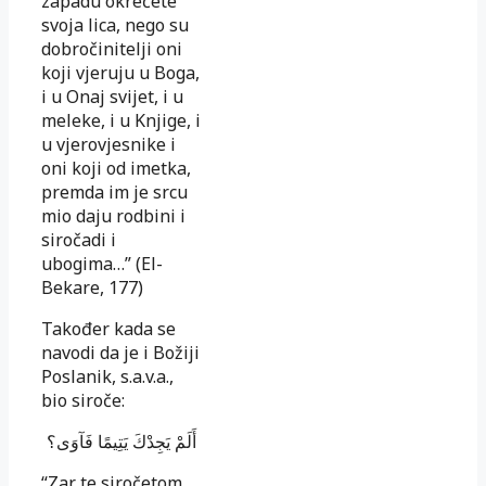
zapadu okrećete
svoja lica, nego su
dobročinitelji oni
koji vjeruju u Boga,
i u Onaj svijet, i u
meleke, i u Knjige, i
u vjerovjesnike i
oni koji od imetka,
premda im je srcu
mio daju rodbini i
siročadi i
ubogima…” (El-
Bekare, 177)
Također kada se
navodi da je i Božiji
Poslanik, s.a.v.a.,
bio siroče:
أَلَمْ يَجِدْكَ يَتِيمًا فَآوَى؟
“Zar te siročetom