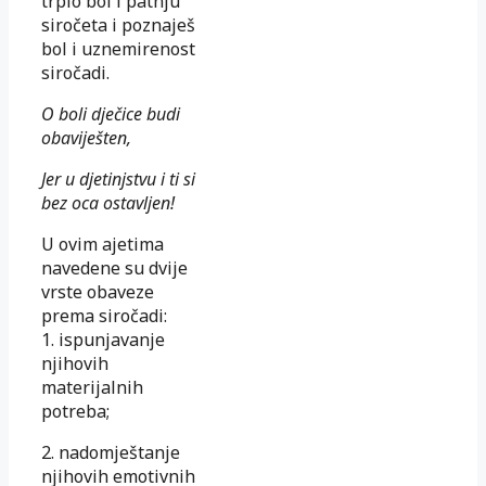
trpio bol i patnju
siročeta i poznaješ
bol i uznemirenost
siročadi.
O boli dječice budi
obaviješten,
Jer u djetinjstvu i ti si
bez oca ostavljen!
U ovim ajetima
navedene su dvije
vrste obaveze
prema siročadi:
1. ispunjavanje
njihovih
materijalnih
potreba;
2. nadomještanje
njihovih emotivnih