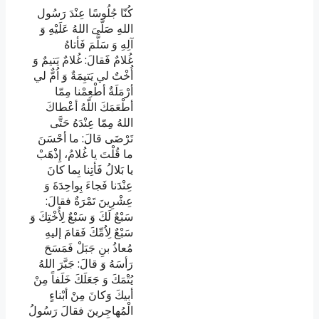
كُنّا جُلُوسًا عِنْدَ رَسُول
اللهِ صَلَّیَ اللهُ عَلَيْهِ وَ
آلِهِ وَ سَلَّمَ فَأتاهُ
غُلامٌ
فََقالَ: غُلامٌ يَتيمٌ وَ
أُخْتٌ لي يَتيِمَةٌ وَ اُمٌّ لي
أرْمَلَةٌ أطْعِمْنا مِمّا
أطْعَمَكَ اللّهُ أعْطاكَ
اللهُ مِمّا عِنْدَهُ حَتَّى
تَرْضَى
قالَ: ما أحْسَنَ
ما قُلْتَ يا غُلامُ، إِذْهَبْ
يا بَلالُ فَأتِنا بِما كانَ
عِنْدَنا فَجاءَ بِواحِدَةَ وَ
عِشْرِينَ تَمْرَةٌ فقالَ:
سَبْعٌ لَكَ وَ سَبْعٌ لِأُخْتِكَ وَ
سَبْعٌ لِاُمِّكَ
فَقامَ إليهِ
مُعاذُ بنِ جَبَلْ فَمَسَحَ
رَأسَهُ وَ قالَ: جَبَّرَ اللهُ
يُتْمَكَ وَ جَعَلَكَ خَلَفاً مِنْ
أبيكَ وَكانَ مِنْ أبْناءِِ
الْمُهاجِرينَ
فقالَ رَسُولُ