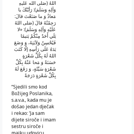
اللهُ (صَلى الله عَليهِ
وَآلِهِ وَسَلَمَ): رَأيْتُكَ يا
مَعاذُ وَ ما صَنَعْتَ
قالَ:
رَحِمْتُهُ
قالَ
(صَلى اللهُ
عَلَيْهِ وَآلِهِ وَسَلَمَ): «لا
يَلَي أَحَدٌ مِنْكُمْ يَتيمًا
فَيُحْسِنُ وَلِاَيَتِهُ، وَ وَضَعَ
يَدَهُ عَلَى رَأسِهِ إلّا كَتَبَ
اللهُ لَهُ بِكُلِّ شَعْرَةٍ
حَسَنَةً وَ مَحا عَنْهُ بِكُلِّ
شَعْرَةٍ سَيِّئَةٍ، وَ رَفَعَ لَهُ
بِكُلَّ شَعْرَةٍ دَرَجَةً
“Sjedili smo kod
Božijeg Poslanika,
s.a.v.a., kada mu je
došao jedan dječak
i rekao: ‘Ja sam
dijete siroče i imam
sestru siroče i
majku udovicu.