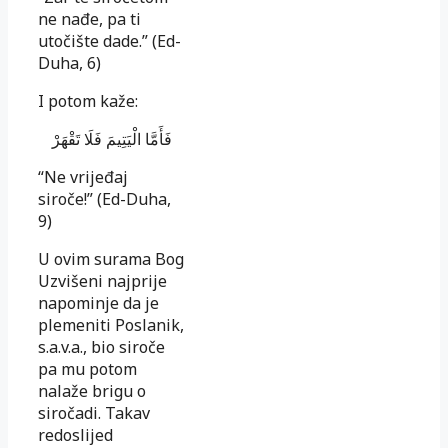
ne nađe, pa ti
utočište dade.” (Ed-
Duha, 6)
I potom kaže:
فَأَمَّا الْيَتِيمَ فَلَا تَقْهَرْ
“Ne vrijeđaj
siroče!” (Ed-Duha,
9)
U ovim surama Bog
Uzvišeni najprije
napominje da je
plemeniti Poslanik,
s.a.v.a., bio siroče
pa mu potom
nalaže brigu o
siročadi. Takav
redoslijed