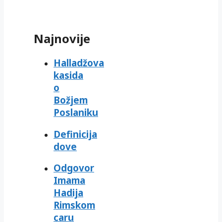
Najnovije
Halladžova
kasida
o
Božjem
Poslaniku
Definicija
dove
Odgovor
Imama
Hadija
Rimskom
caru