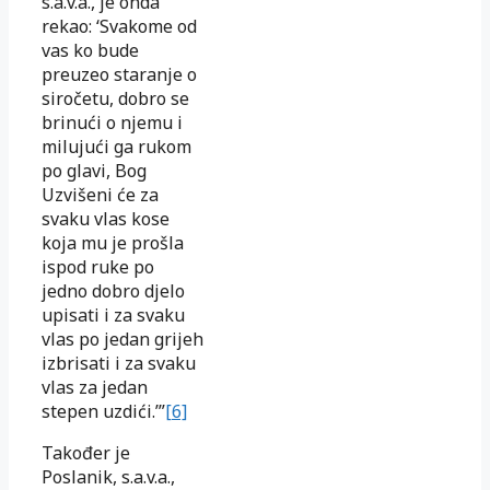
s.a.v.a., je onda
rekao: ‘Svakome od
vas ko bude
preuzeo staranje o
siročetu, dobro se
brinući o njemu i
milujući ga rukom
po glavi, Bog
Uzvišeni će za
svaku vlas kose
koja mu je prošla
ispod ruke po
jedno dobro djelo
upisati i za svaku
vlas po jedan grijeh
izbrisati i za svaku
vlas za jedan
stepen uzdići.’”
[6]
Također je
Poslanik, s.a.v.a.,