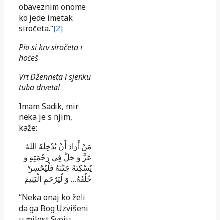
obaveznim onome
ko jede imetak
siročeta.”
[2]
Pio si krv siročeta i
hoćeš
Vrt Dženneta i sjenku
tuba drveta!
Imam Sadik, mir
neka je s njim,
kaže:
مَنْ أَرَادَ أَنْ يُدْخِلَهُ اللهُ
عَزَّ وَ جَلَّ فِي رَحْمَتِهِ وَ
يُسْكِنَهُ جَنَّتَهُ فَلْيُحْسِنْ
وَ لْيَرْحَمِ الْيَتِيمَ
…
خُلُقَهُ
“Neka onaj ko želi
da ga Bog Uzvišeni
u milost Svoju