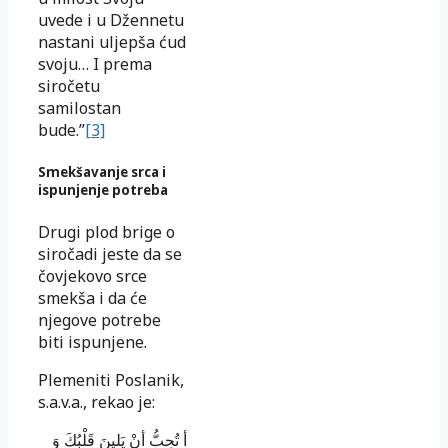
uvede i u Džennetu
nastani uljepša ćud
svoju… I prema
siročetu
samilostan
bude.”
[3]
Smekšavanje srca i
ispunjenje potreba
Drugi plod brige o
siročadi jeste da se
čovjekovo srce
smekša i da će
njegove potrebe
biti ispunjene.
Plemeniti Poslanik,
s.a.v.a., rekao je:
أ تُحِبُّ أنْ يَلينَ قَلْبُكَ وَ