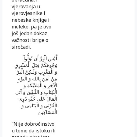
vjerovanja u
vjerovjesnike i
nebeske knjige i
meleke, pa je ovo
još jedan dokaz
važnosti brige o
siročadi.
لَّيْسَ الْبِرَّ أَن تُوَلُّواْ
وُجُوهَكُمْ قِبَلَ الْمَشْرِقِ
وَ الْمَغْرِبِ وَلَـكِنَّ الْبِرَّ
مَنْ آمَنَ بِاللهِ وَ الْيَوْمِ
الْآخِرِ وَ الْمَلآئِكَةِ وَ
الْكِتَابِ وَ النَّبِيِّينَ وَ آتَى
الْمَالَ عَلَى حُبِّهِ ذَوِى
الْقُرْبَى وَ الْيَتَامَى وَ
الْمَسَاكِينَ
“Nije dobročinstvo
u tome da istoku ili