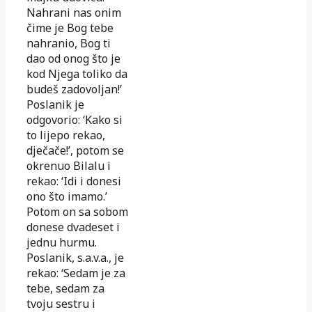
Nahrani nas onim
čime je Bog tebe
nahranio, Bog ti
dao od onog što je
kod Njega toliko da
budeš zadovoljan!’
Poslanik je
odgovorio: ‘Kako si
to lijepo rekao,
dječače!’, potom se
okrenuo Bilalu i
rekao: ‘Idi i donesi
ono što imamo.’
Potom on sa sobom
donese dvadeset i
jednu hurmu.
Poslanik, s.a.v.a., je
rekao: ‘Sedam je za
tebe, sedam za
tvoju sestru i