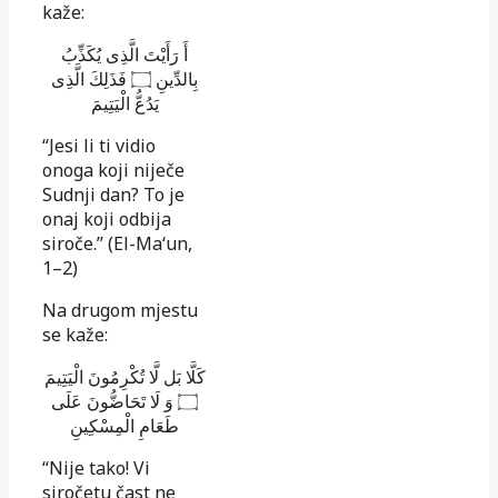
kaže:
أَ رَأَيْتَ الَّذِى يُكَذِّبُ
بِالدِّينِ ۝ فَذَلِكَ الَّذِى
يَدُعُّ الْيَتِيمَ
“Jesi li ti vidio
onoga koji niječe
Sudnji dan? To je
onaj koji odbija
siroče.” (El-Ma‘un,
1–2)
Na drugom mjestu
se kaže:
كَلَّا بَل لَّا تُكْرِمُونَ الْيَتِيمَ
۝ وَ لَا تَحَاضُّونَ عَلَى
طَعَامِ الْمِسْكِينِ
“Nije tako! Vi
siročetu čast ne