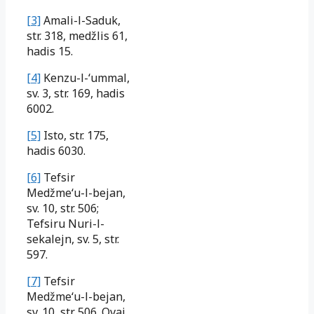
[3]
Amali-l-Saduk,
str. 318, medžlis 61,
hadis 15.
[4]
Kenzu-l-‘ummal,
sv. 3, str. 169, hadis
6002.
[5]
Isto, str. 175,
hadis 6030.
[6]
Tefsir
Medžme‘u-l-bejan,
sv. 10, str. 506;
Tefsiru Nuri-l-
sekalejn, sv. 5, str.
597.
[7]
Tefsir
Medžme‘u-l-bejan,
sv. 10, str. 506. Ovaj