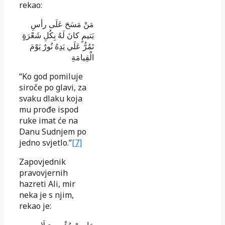
rekao:
مَنْ مَسَحَ عَلَى رأسِ
يَتيمٍ كانَ لَهُ بِكُلِ شَعْرَةٍ
تَمُرُّ عَلَي يَدِهُ نُورٌ يَوْمَ
الْقِيامَةِ
“Ko god pomiluje
siroče po glavi, za
svaku dlaku koja
mu prođe ispod
ruke imat će na
Danu Sudnjem po
jedno svjetlo.”
[7]
Zapovjednik
pravovjernih
hazreti Ali, mir
neka je s njim,
rekao je: