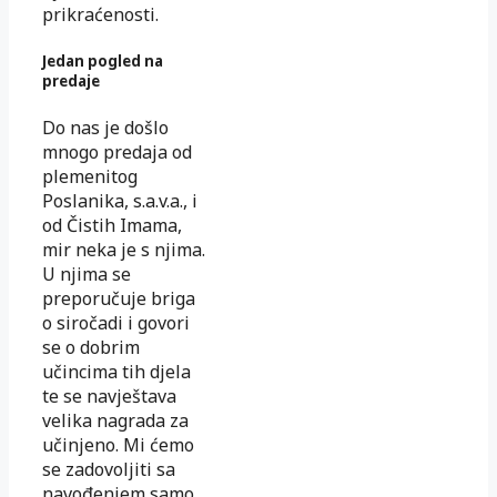
prikraćenosti.
Jedan pogled na
predaje
Do nas je došlo
mnogo predaja od
plemenitog
Poslanika, s.a.v.a., i
od Čistih Imama,
mir neka je s njima.
U njima se
preporučuje briga
o siročadi i govori
se o dobrim
učincima tih djela
te se navještava
velika nagrada za
učinjeno. Mi ćemo
se zadovoljiti sa
navođenjem samo