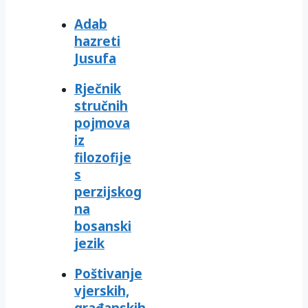
Adab
hazreti
Jusufa
Rječnik
stručnih
pojmova
iz
filozofije
s
perzijskog
na
bosanski
jezik
Poštivanje
vjerskih,
građanskih