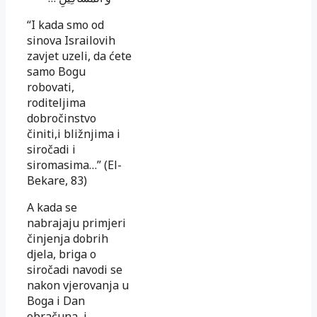
“I kada smo od
sinova Israilovih
zavjet uzeli, da ćete
samo Bogu
robovati,
roditeljima
dobročinstvo
činiti,i bližnjima i
siročadi i
siromasima…” (El-
Bekare, 83)
A kada se
nabrajaju primjeri
činjenja dobrih
djela, briga o
siročadi navodi se
nakon vjerovanja u
Boga i Dan
obračuna, i