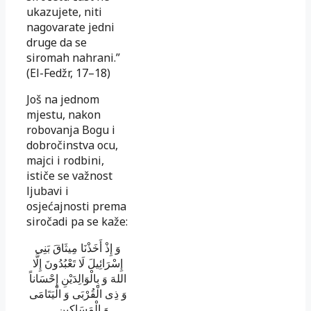
ukazujete, niti
nagovarate jedni
druge da se
siromah nahrani.”
(El-Fedžr, 17–18)
Još na jednom
mjestu, nakon
robovanja Bogu i
dobročinstva ocu,
majci i rodbini,
ističe se važnost
ljubavi i
osjećajnosti prema
siročadi pa se kaže:
وَ إِذْ أَخَذْنَا مِيثَاقَ بَنِى
إِسْرَائِيلَ لَا تَعْبُدُونَ إِلَّا
اللهَ وَ بِالْوَالِدَيْنِ إِحْسَاناً
وَ ذِى الْقُرْبَى وَ الْيَتَامَى
وَ الْمَسَاكِينِ …