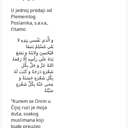
U jednoj predaji od
Plemenitog
Poslanika, s.a.v.a.,
čitamo:
وَ الَّذي نَفْسي بِيَدِهِ لا
يَلي مُسْلِمٌ يَتيمًا
قَيُحْسِنَ وِلايَتَهُ وَ يَضَعَ
يَدَهُ علَي رأسِهِ إلّا رَفَعهُ
اللهُ عَزَّ وَ جَلَّ بِكُلِ
شَعْرَةٍ دَرَجَةً وَ كَتَبَ لَهُ
بِكُلِ شَعْرَةٍ حَسَنَةً وَ
مَحي عَنْهُ بِكُلِّ شَعْرَةٍ
سَيِّئَةً
“Kunem se Onim u
Čijoj ruci je moja
duša, svakog
muslimana koji
bude preuzeo