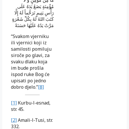
مَا مِنْ مُؤْمِنٍ وَ لَا
مُؤْمِنَةٍ يَضَعُ يَدَهُ عَلَى
رَأْسِ يَتِيمٍ تَرَحُّماً لَهُ إِلَّا
كَتَبَ اللهُ لَهُ بِكُلِّ شَعْرَةٍ
مَرَّتْ يَدُهُ عَلَيْهَا حَسَنَةً
“Svakom vjerniku
ili vjernici koji iz
samilosti pomiluju
siroče po glavi, za
svaku dlaku koja
im bude prošla
ispod ruke Bog će
upisati po jedno
dobro djelo.”
[8]
[1]
Kurbu-l-esnad,
str. 45.
[2]
Amali-l-Tusi, str.
332.