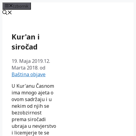
Izbornik
Preskoči
na
sadržaj
Kur'an i
siročad
19. Maja 2019.
12.
Marta 2018.
od
Baština objave
U Kur'anu Časnom
ima mnogo ajeta o
ovom sadržaju i u
nekim od njih se
bezobzirnost
prema siročadi
ubraja u nevjerstvo
i licemjerje te se