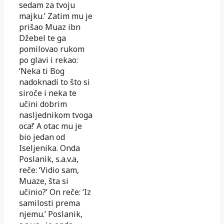
sedam za tvoju
majku.’ Zatim mu je
prišao Muaz ibn
Džebel te ga
pomilovao rukom
po glavi i rekao:
‘Neka ti Bog
nadoknadi to što si
siroče i neka te
učini dobrim
nasljednikom tvoga
oca!’ A otac mu je
bio jedan od
Iseljenika. Onda
Poslanik, s.a.v.a,
reče: ‘Vidio sam,
Muaze, šta si
učinio?’ On reče: ‘Iz
samilosti prema
njemu.’ Poslanik,