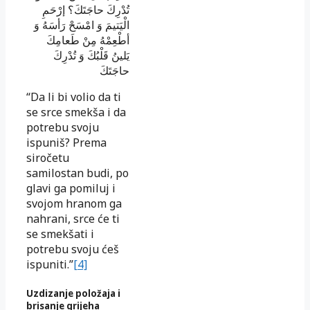
تُدْرِكَ حاجَتَكَ؟ إرْحَمِ
الْيَتيمَ وَ امْسَحْ رَأسَهُ وَ
أطْعِمْهُ مِنْ طَعامِكَ
يَلينُ قَلْبُكَ وَ تُدْرِكَ
حاجَتَكَ
“Da li bi volio da ti
se srce smekša i da
potrebu svoju
ispuniš? Prema
siročetu
samilostan budi, po
glavi ga pomiluj i
svojom hranom ga
nahrani, srce će ti
se smekšati i
potrebu svoju ćeš
ispuniti.”
[4]
Uzdizanje položaja i
brisanje grijeha