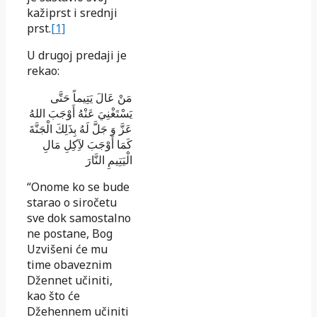
kažiprst i srednji
prst.
[1]
U drugoj predaji je
rekao:
مَنْ عَالَ يَتِيماً حَتَّى
يَسْتَغْنِيَ عَنْهُ أَوْجَبَ اللهُ
عَزَّ وَ جَلَّ لَهُ بِذَلِكَ الْجَنَّةَ
كَمَا أَوْجَبَ لآِكِلِ مَالِ
الْيَتِيمِ النَّارَ
“Onome ko se bude
starao o siročetu
sve dok samostalno
ne postane, Bog
Uzvišeni će mu
time obaveznim
Džennet učiniti,
kao što će
Džehennem učiniti