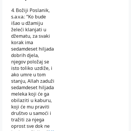
4. Božiji Poslanik,
s.a.v.a.: “Ko bude
išao u džamiju
želeći klanjati u
džematu, za svaki
korak ima
sedamdeset hiljada
dobrih djela,
njegov položaj se
isto toliko uzdiže, i
ako umre u tom
stanju, Allah zaduži
sedamdeset hiljada
meleka koji će ga
obilaziti u kaburu,
koji će mu praviti
društvo u samoći i
tražiti za njega
oprost sve dok ne