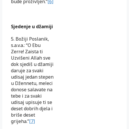
bude proživljen.”
[6]
Sjedenje u džamiji
5. Božiji Poslanik,
s.a.v.a.: “O Ebu
Zerre! Zaista ti
Uzvišeni Allah sve
dok sjediš u džamiji
daruje za svaki
udisaj jedan stepen
u Džennetu, meleci
donose salavate na
tebe i za svaki
udisaj upisuje ti se
deset dobrih djela i
briše deset
grijeha.”
[7]