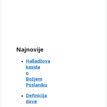
Najnovije
Halladžova
kasida
o
Božjem
Poslaniku
Definicija
dove