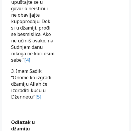
upuštajte se u
govor o neistini i
ne obavljajte
kupoprodaju. Dok
si u džamiji, prođi
se besmislica. Ako
ne učiniš ovako, na
Sudnjem danu
nikoga ne kori osim
sebe.”
[4]
3. Imam Sadik:
“Onome ko izgradi
džamiju Allah će
izgraditi kuću u
Džennetu!”
[5]
Odlazak u
džamiju