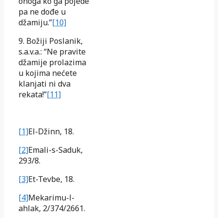
onoga ko ga pojede
pa ne dođe u
džamiju.”
[10]
9. Božiji Poslanik,
s.a.v.a.: “Ne pravite
džamije prolazima
u kojima nećete
klanjati ni dva
rekata!”
[11]
[1]
El-Džinn, 18.
[2]
Emali-s-Saduk,
293/8.
[3]
Et-Tevbe, 18.
[4]
Mekarimu-l-
ahlak, 2/374/2661.