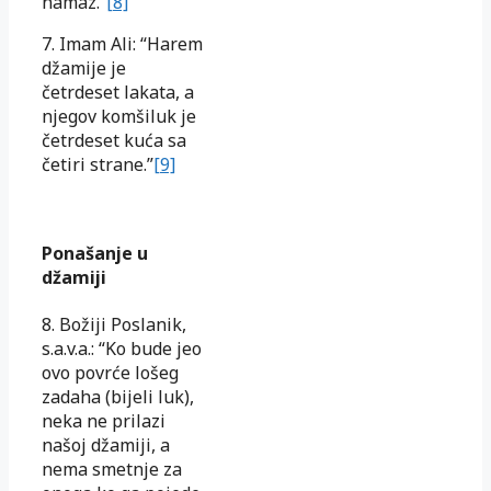
namaz.”
[8]
7. Imam Ali: “Harem
džamije je
četrdeset lakata, a
njegov komšiluk je
četrdeset kuća sa
četiri strane.”
[9]
Ponašanje u
džamiji
8. Božiji Poslanik,
s.a.v.a.: “Ko bude jeo
ovo povrće lošeg
zadaha (bijeli luk),
neka ne prilazi
našoj džamiji, a
nema smetnje za