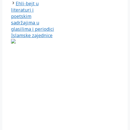
Ehli-bejt u
literaturi i
poetskim
sadržajima u
glasilima i periodici
Islamske zajednice