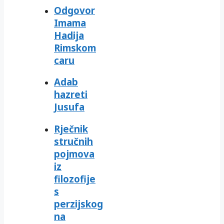
Odgovor
Imama
Hadija
Rimskom
caru
Adab
hazreti
Jusufa
Rječnik
stručnih
pojmova
iz
filozofije
s
perzijskog
na