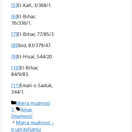
[5]
El-Kafi, 3/368/1.
[6]
El-Bihar,
76/336/1.
[7]
El-Bihar, 77/85/3.
[8]
Ibid, 83/379/47.
[9]
El-Hisal, 544/20.
[10]
El-Bihar,
84/9/83.
[11]
Emali-s-Saduk,
344/1.
Kategorije
Mjera mudrosti
Oznake
1.
Amar
Imamović
Mjera mudrosti –
o upravljanju