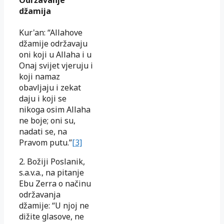
džamija
Kur'an: “Allahove
džamije održavaju
oni koji u Allaha i u
Onaj svijet vjeruju i
koji namaz
obavljaju i zekat
daju i koji se
nikoga osim Allaha
ne boje; oni su,
nadati se, na
Pravom putu.”
[3]
2. Božiji Poslanik,
s.a.v.a., na pitanje
Ebu Zerra o načinu
održavanja
džamije: “U njoj ne
dižite glasove, ne