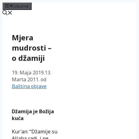
Izbornik
Preskoči
na
sadržaj
Mjera
mudrosti –
o džamiji
19. Maja 2019.
13.
Marta 2011.
od
Baština objave
Džamija je Božija
kuća
Kur'an: “Džamije su
Allaha radi, i ne