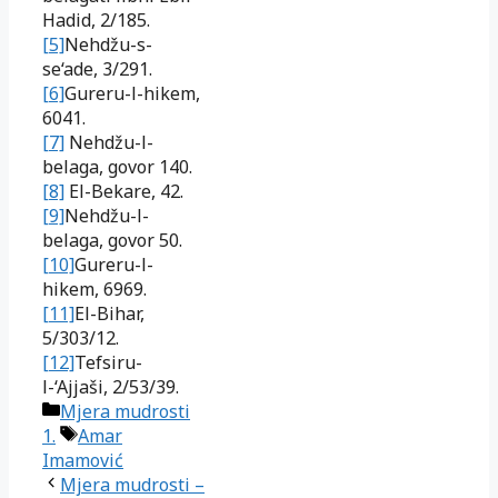
Hadid, 2/185.
[5]
Nehdžu-s-
se‘ade, 3/291.
[6]
Gureru-l-hikem,
6041.
[7]
Nehdžu-l-
belaga, govor 140.
[8]
El-Bekare, 42.
[9]
Nehdžu-l-
belaga, govor 50.
[10]
Gureru-l-
hikem, 6969.
[11]
El-Bihar,
5/303/12.
[12]
Tefsiru-
l-‘Ajjaši, 2/53/39.
Kategorije
Mjera mudrosti
Oznake
1.
Amar
Imamović
Mjera mudrosti –