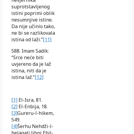
suprotstavljenog
istini poprimi oblik
nesumnjive istine.
Da nije učinio tako,
ne bi se razlikovala
istina od laži.”
[11]
588. Imam Sadik:
“Srce neće biti
uvjereno da je laž
istina, niti da je
istina laž.”
[12]
[1]
El-Isra, 81.
[2]
El-Enbija, 18.
[3]
Gureru-l-hikem,
549.
[4]
Šerhu Nehdži-l-
belagati libni Ebil-