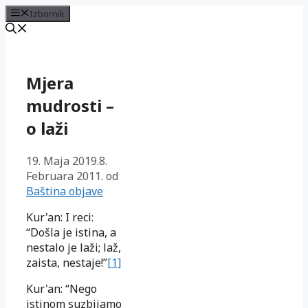
Izbornik
Preskoči
na
sadržaj
Mjera
mudrosti –
o laži
19. Maja 2019.
8.
Februara 2011.
od
Baština objave
Kur'an: I reci:
“Došla je istina, a
nestalo je laži; laž,
zaista, nestaje!”
[1]
Kur'an: “Nego
istinom suzbijamo