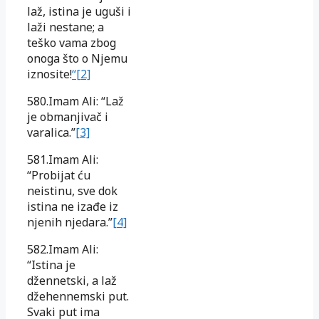
laž, istina je uguši i
laži nestane; a
teško vama zbog
onoga što o Njemu
iznosite!
“[2]
580.Imam Ali: “Laž
je obmanjivač i
varalica.”
[3]
581.Imam Ali:
“Probijat ću
neistinu, sve dok
istina ne izađe iz
njenih njedara.”
[4]
582.Imam Ali:
“Istina je
džennetski, a laž
džehennemski put.
Svaki put ima