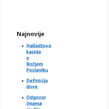
Najnovije
Halladžova
kasida
o
Božjem
Poslaniku
Definicija
dove
Odgovor
Imama