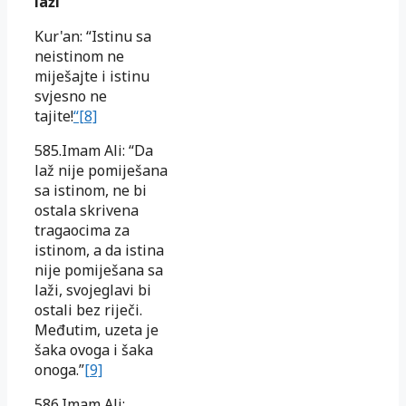
laži
Kur'an: “Istinu sa
neistinom ne
miješajte i istinu
svjesno ne
tajite!
“[8]
585.Imam Ali: “Da
laž nije pomiješana
sa istinom, ne bi
ostala skrivena
tragaocima za
istinom, a da istina
nije pomiješana sa
laži, svojeglavi bi
ostali bez riječi.
Međutim, uzeta je
šaka ovoga i šaka
onoga.”
[9]
586.Imam Ali: