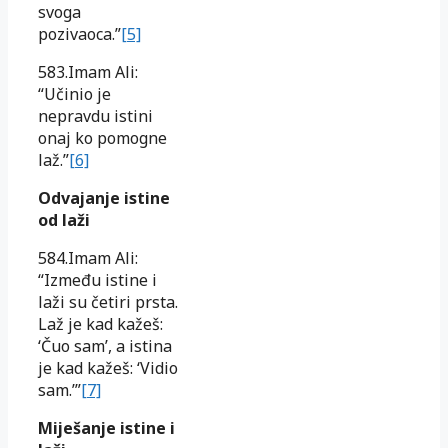
svoga
pozivaoca.”
[5]
583.Imam Ali:
“Učinio je
nepravdu istini
onaj ko pomogne
laž.”
[6]
Odvajanje istine
od laži
584.Imam Ali:
“Između istine i
laži su četiri prsta.
Laž je kad kažeš:
‘Čuo sam’, a istina
je kad kažeš: ‘Vidio
sam.’”
[7]
Miješanje istine i