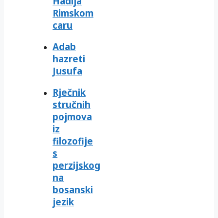
Hadija
Rimskom
caru
Adab
hazreti
Jusufa
Rječnik
stručnih
pojmova
iz
filozofije
s
perzijskog
na
bosanski
jezik