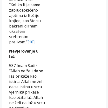
“Koliko li je samo
zabludaokićeno
ajetima iz Božije
knjige, kao što su
bakreni dirhemi
ukrašeni
srebrenim
prelivom.”
[10]
Nevjerovanje u
laž
587.Imam Sadik:
“Allah ne želi da se
laž prikaže kao
istina. Allah ne želi
da se istina u srcu
vjernika prikaže
kao očita laž. Allah
ne želi da laž u srcu
nevjernika