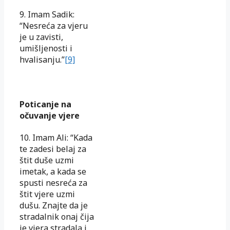
9. Imam Sadik:
“Nesreća za vjeru
je u zavisti,
umišljenosti i
hvalisanju.”
[9]
Poticanje na
očuvanje vjere
10. Imam Ali: “Kada
te zadesi belaj za
štit duše uzmi
imetak, a kada se
spusti nesreća za
štit vjere uzmi
dušu. Znajte da je
stradalnik onaj čija
je vjera stradala i