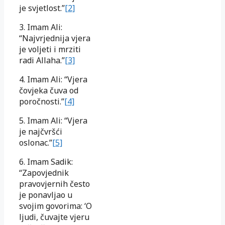
je svjetlost.”
[2]
3. Imam Ali:
“Najvrjednija vjera
je voljeti i mrziti
radi Allaha.”
[3]
4. Imam Ali: “Vjera
čovjeka čuva od
poročnosti.”
[4]
5. Imam Ali: “Vjera
je najčvršći
oslonac.”
[5]
6. Imam Sadik:
“Zapovjednik
pravovjernih često
je ponavljao u
svojim govorima: ‘O
ljudi, čuvajte vjeru