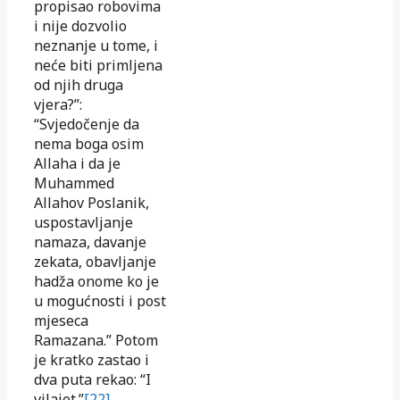
propisao robovima
i nije dozvolio
neznanje u tome, i
neće biti primljena
od njih druga
vjera?”:
“Svjedočenje da
nema boga osim
Allaha i da je
Muhammed
Allahov Poslanik,
uspostavljanje
namaza, davanje
zekata, obavljanje
hadža onome ko je
u mogućnosti i post
mjeseca
Ramazana.” Potom
je kratko zastao i
dva puta rekao: “I
vilajet.”
[22]