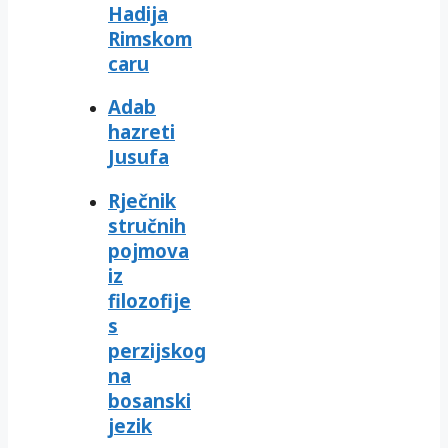
Hadija
Rimskom
caru
Adab
hazreti
Jusufa
Rječnik
stručnih
pojmova
iz
filozofije
s
perzijskog
na
bosanski
jezik