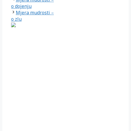
o dojenju
Mjera mudrosti –
o zlu