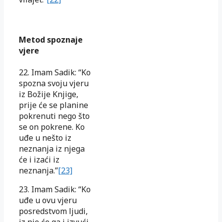
Metod spoznaje
vjere
22. Imam Sadik: “Ko
spozna svoju vjeru
iz Božije Knjige,
prije će se planine
pokrenuti nego što
se on pokrene. Ko
uđe u nešto iz
neznanja iz njega
će i izaći iz
neznanja.”
[23]
23. Imam Sadik: “Ko
uđe u ovu vjeru
posredstvom ljudi,
iz nje će ga i izvući