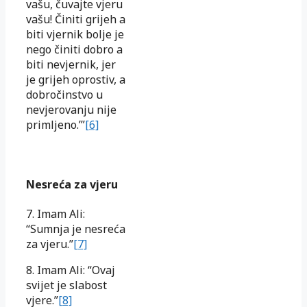
vašu, čuvajte vjeru
vašu! Činiti grijeh a
biti vjernik bolje je
nego činiti dobro a
biti nevjernik, jer
je grijeh oprostiv, a
dobročinstvo u
nevjerovanju nije
primljeno.’”
[6]
Nesreća za vjeru
7. Imam Ali:
“Sumnja je nesreća
za vjeru.”
[7]
8. Imam Ali: “Ovaj
svijet je slabost
vjere.”
[8]