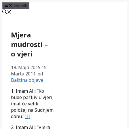
Izbornik
Preskoči
na
sadržaj
Mjera
mudrosti –
o vjeri
19. Maja 2019.
15.
Marta 2011.
od
Baština objave
1. Imam Ali: “Ko
bude pažljiv u vjeri,
imat će velik
položaj na Sudnjem
danu.”
[1]
2. Imam Ali: “Vjera