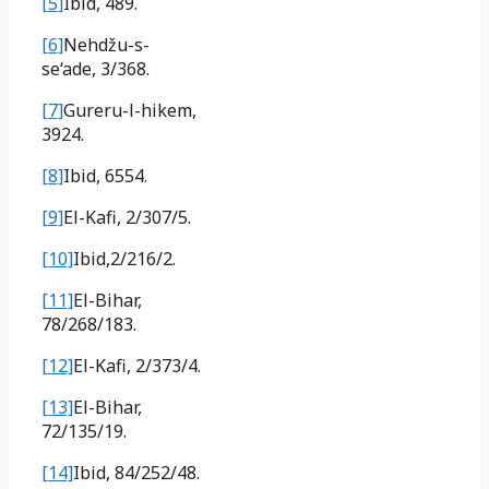
[5]
Ibid, 489.
[6]
Nehdžu-s-
se‘ade, 3/368.
[7]
Gureru-l-hikem,
3924.
[8]
Ibid, 6554.
[9]
El-Kafi, 2/307/5.
[10]
Ibid,2/216/2.
[11]
El-Bihar,
78/268/183.
[12]
El-Kafi, 2/373/4.
[13]
El-Bihar,
72/135/19.
[14]
Ibid, 84/252/48.