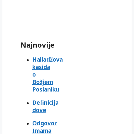
Najnovije
Halladžova
kasida
o
Božjem
Poslaniku
Definicija
dove
Odgovor
Imama