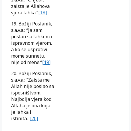
zaista je Allahova
vjera lahka.”
[18]
19. Božiji Poslanik,
s.a.v.a.: “Ja sam
poslan sa lahkom i
ispravnom vjerom,
a ko se usprotivi
mome sunnetu,
nije od mene.”
[19]
20. Božiji Poslanik,
s.a.v.a.: “Zaista me
Allah nije poslao sa
isposništvom.
Najbolja vjera kod
Allaha je ona koja
je lahka i
istinita.”
[20]