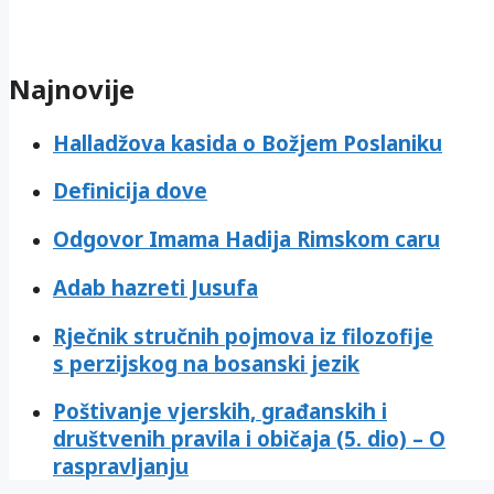
Najnovije
Halladžova kasida o Božjem Poslaniku
Definicija dove
Odgovor Imama Hadija Rimskom caru
Adab hazreti Jusufa
Rječnik stručnih pojmova iz filozofije
s perzijskog na bosanski jezik
Poštivanje vjerskih, građanskih i
društvenih pravila i običaja (5. dio) – O
raspravljanju