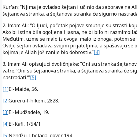
Kur'an: “Njima je ovladao šejtan i učinio da zaborave na Al
šejtanova stranka, a šejtanova stranka će sigurno nastrada
2. Imam Ali: “O ljudi, početak pojave smutnje su strasti koje
Ako bi istina bila ogoljena i jasna, ne bi bilo ni razmimoila
Međutim, uzme se malo iz ovoga, malo iz onoga, potom se 
Ovdje šejtan ovladava svojim prijateljima, a spašavaju se
kojima je Allah još ranije bio dobrostiv.”
[4]
3. Imam Ali opisujući dvoličnjake: “Oni su stranka šejtano
vatre. ‘Oni su šejtanova stranka, a šejtanova stranka će si
nastradati.’”
[5]
[1]
El-Maide, 56.
[2]
Gureru-l-hikem, 2828.
[3]
El-Mudžadele, 19.
[4]
El-Kafi, 1/54/1.
[5]
Nehdžu-l-belaga, govor 194.