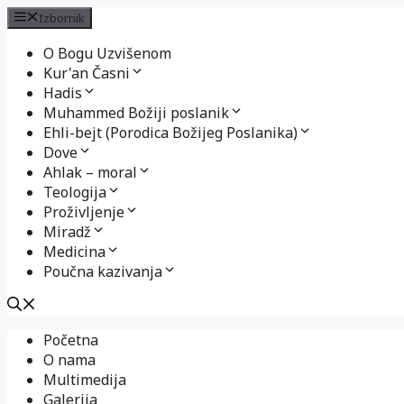
Izbornik
O Bogu Uzvišenom
Kur'an Časni
Hadis
Muhammed Božiji poslanik
Ehli-bejt (Porodica Božijeg Poslanika)
Dove
Ahlak – moral
Teologija
Proživljenje
Miradž
Medicina
Poučna kazivanja
Preskoči
Početna
na
O nama
sadržaj
Multimedija
Galerija