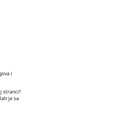
gova i
j stranci?
lah je sa