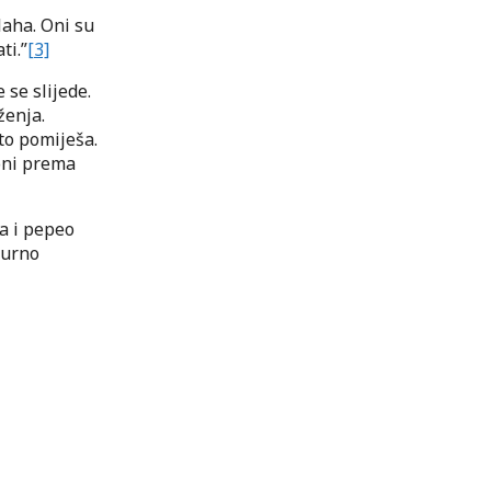
laha. Oni su
ti.”
[3]
 se slijede.
ženja.
to pomiješa.
 oni prema
va i pepeo
gurno