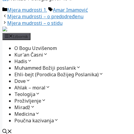
Kategorije
Oznake
Mjera mudrosti 1.
Amar Imamović
Mjera mudrosti – o predodređenu
Mjera mudrosti – o stidu
Izbornik
O Bogu Uzvišenom
Kur'an Časni
Hadis
Muhammed Božiji poslanik
Ehli-bejt (Porodica Božijeg Poslanika)
Dove
Ahlak – moral
Teologija
Proživljenje
Miradž
Medicina
Poučna kazivanja