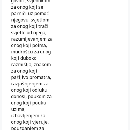
govori, svjedokom
za onog koji se
parniči uz pomoć
njegovu, svjetlom
za onog koji traži
svjetlo od njega,
razumijevanjem za
onog koji poima,
mudrošću za onog
koji duboko
razmišlja, znakom
za onog koji
pažljivo promatra,
razjašnjenjem za
onog koji odluku
donosi, poukom za
onog koji pouku
uzima,
izbavljenjem za
onog koji vjeruje,
pouzdanjem za