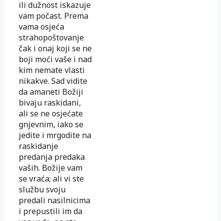
ili dužnost iskazuje
vam počast. Prema
vama osjeća
strahopoštovanje
čak i onaj koji se ne
boji moći vaše i nad
kim nemate vlasti
nikakve. Sad vidite
da amaneti Božiji
bivaju raskidani,
ali se ne osjećate
gnjevnim, iako se
jedite i mrgodite na
raskidanje
predanja predaka
vaših. Božije vam
se vraća; ali vi ste
službu svoju
predali nasilnicima
i prepustili im da