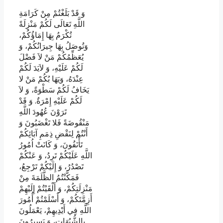
وَ قَدْ بَلَغْتُمْ مِنْ كَرَامَةِ
اللَّهِ تَعَالَى لَكُمْ مَنْزِلَةً
تُكْرَمُ بِهَا إِمَاؤُكُمْ،
وَتُوصَلُ بِهَا جِيرَانُكُمْ، وَ
يُعَظِّمُكُمْ مَنْ لاَ فَضْلَ
لَكُمْ عَلَيْهِ، وَ لاَيَدَ لَكُمْ
عِنْدَهُ، وَيَهَا بُكُمْ مَنْ لا
يَخَافُ لَكُمْ سَطْوَةً، وَ لاَ
لَكُمْ عَلَيْهِ إِمْرَةٌ. وَ قَدْ
تَرَوْنَ عُهُودَ اللَّهِ
مَنْقُوضَةً فَلا تَغْضَبُونَ وَ
أَنْتُمْ لِنَقْضِ ذِمَمِ آبَائِكُمْ
تَأْنَفُونَ، وَ كَانَتْ اُمُورُ
اللَّهِ عَلَيْكُمْ تَرِدُ، وَ عَنْكُمْ
تَصْدُرُ، وَ إِلَيْكُمْ تَرْجِعُ،
فَمَكَّنْتُمُ الظَّلَمَةَ مِنْ
مَنْزِلَتِكُمْ، وَ أَلْقَيْتُمْ إِلَيْهِمْ
أَزِمَّتَكُمْ، وَ أَسْلَمْتُمْ أُمُورَ
اللَّهِ فِي أَيْدِيهِمْ، يَعْمَلُونَ
بِالشُّبُهَاتِ، وَ يَسِيرُونَ