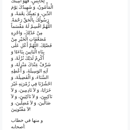
لِحَابِسٍ، فَهُوَ أَمِينُكَ
الْمَأْمُونُ، وَ شَهِيدُكَ يَوْمَ
الدِّينِ، وَ بَعِيثُكَ نِعْمَةً، وَ
رَسُولُكَ بِالْحَقِّ رَحْمَةً.
اللَّهُمَّ اقْسِمْ لَهُ مَقْسَماً
مِنْ عَدْلِكَ، وَاجْزِهِ
مُضَعَّفَاتِ الْخَيْرِ مِنْ
فَضْلِكَ. اللَّهُمَّ أَعْلِ عَلَى
بِنَاءِ الْبَانِينَ بِنَاءَهُ! وَ
أَكْرِمْ لَدَيْكَ نُزُلَهْ، وَ
شَرِّفْ عِنْدَكَ مَنْزِلَهُ، وَ
آتِهِ الوَسِيلَةَ، وَ أَعْطِهِ
السَّنَاءَ، وَ الْفَضِيلَةَ، وَ
احْشُرْنَا فِي زُمْرَتِهِ غَيْرَ
خَزَايَا، وَ لاَ نَادِمِينَ، وَ لاَ
نَاكِبِينَ، وَ لاَ نَاكِثِينَ، وَ لاَ
ضَالِّينَ، وَ لاَ مُضِلِّينَ، وَ
لاَ مَفْتُونِينَ!
و منها في خطاب
أصحابه: