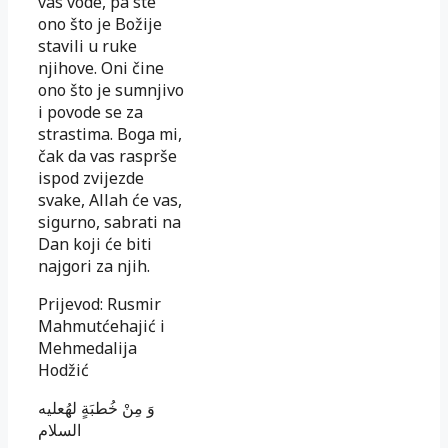
vas vode, pa ste
ono što je Božije
stavili u ruke
njihove. Oni čine
ono što je sumnjivo
i povode se za
strastima. Boga mi,
čak da vas rasprše
ispod zvijezde
svake, Allah će vas,
sigurno, sabrati na
Dan koji će biti
najgori za njih.
Prijevod: Rusmir
Mahmutćehajić i
Mehmedalija
Hodžić
وَ مِنْ خُطبَةٍ لهُ‏عليه
السلام