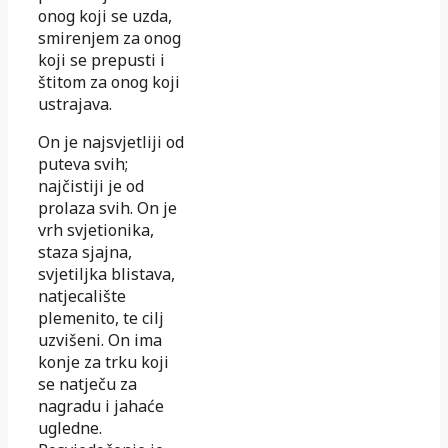
onog koji se uzda,
smirenjem za onog
koji se prepusti i
štitom za onog koji
ustrajava.
On je najsvjetliji od
puteva svih;
najčistiji je od
prolaza svih. On je
vrh svjetionika,
staza sjajna,
svjetiljka blistava,
natjecalište
plemenito, te cilj
uzvišeni. On ima
konje za trku koji
se natječu za
nagradu i jahaće
ugledne.