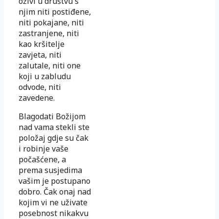
oživi u društvu s
njim niti postiđene,
niti pokajane, niti
zastranjene, niti
kao kršitelje
zavjeta, niti
zalutale, niti one
koji u zabludu
odvode, niti
zavedene.
Blagodati Božijom
nad vama stekli ste
položaj gdje su čak
i robinje vaše
počašćene, a
prema susjedima
vašim je postupano
dobro. Čak onaj nad
kojim vi ne uživate
posebnost nikakvu