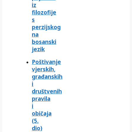
iz
filozofije
s
perzijskog
na
bosanski
jezik
Poštivanje
vjerskih,
građanskih
i
društvenih
pravila
i
običaja
(5.
dio)