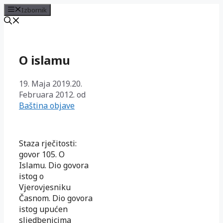
Izbornik
Preskoči
na
sadržaj
O islamu
19. Maja 2019.
20.
Februara 2012.
od
Baština objave
Staza rječitosti:
govor 105. O
Islamu. Dio govora
istog o
Vjerovjesniku
Časnom. Dio govora
istog upućen
sljedbenicima