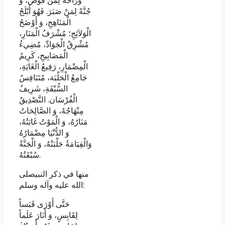
جُنَّةً لِمَنْ صَبَرَ. فَهُوَ أَبْلَجُ
الْمَنَاهِجِ، وَ أَوْضَحُ
الْوَلاَئِجِ؛ مُشْرَفُ الْمَنَارِ،
مُشْرِقُ الْجَوَادِّ، مُضِي‏ءُ
الْمَصَابِيحِ، كَرِيمُ
الْمِضْمَارِ، رَفِيعُ الْغَايَةِ،
جَامِعُ الْحَلْبَة، مُتَنَافِسُ
السُّبْقَةِ، شَرِيفُ
الْفُرْسَان. التَّصْدِيقُ
مِنْهَاجُهُ، وَ الصَّالِحَاتُ
مَنَارُهُ، وَ الْمَوْتُ غَايَتُهُ،
وَ الدُّنْيَا مِضْمَارُهُ
وَالْقِيَامَةُ حَلْبَتُهُ، وَ الْجَنَّةُ
سُبْقَتُهُ.
منها في ذكر النبي‏صلى
الله عليه وآله وسلم:
حَتَّى أَوْرَى قَبَساً
لِقَابِسٍ، وَ أَنَارَ عَلَماً