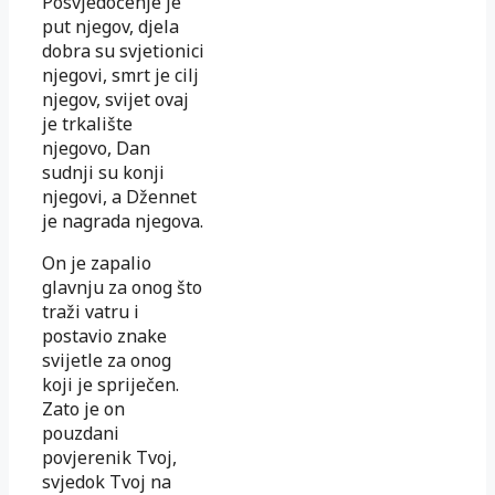
Posvjedočenje je
put njegov, djela
dobra su svjetionici
njegovi, smrt je cilj
njegov, svijet ovaj
je trkalište
njegovo, Dan
sudnji su konji
njegovi, a Džennet
je nagrada njegova.
On je zapalio
glavnju za onog što
traži vatru i
postavio znake
svijetle za onog
koji je spriječen.
Zato je on
pouzdani
povjerenik Tvoj,
svjedok Tvoj na