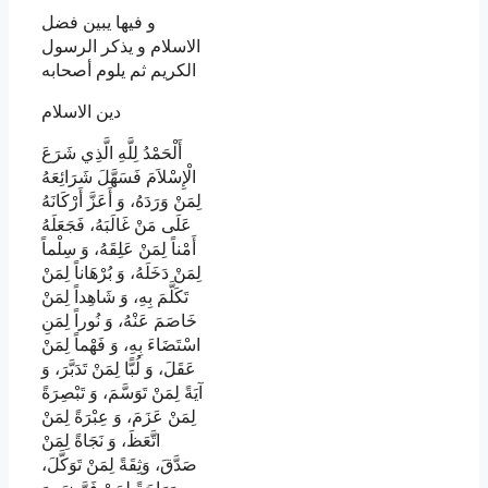
و فيها يبين فضل
الاسلام و يذكر الرسول
الكريم ثم يلوم أصحابه
دين الاسلام
أَلْحَمْدُ لِلَّهِ الَّذِي شَرَعَ
الْإِسْلاَمَ فَسَهَّلَ شَرَائِعَهُ
لِمَنْ وَرَدَهُ، وَ أَعَزَّ أَرْكَانَهُ
عَلَى مَنْ غَالَبَهُ، فَجَعَلَهُ
أَمْناً لِمَنْ عَلِقَهُ، وَ سِلْماً
لِمَنْ دَخَلَهُ، وَ بُرْهَاناً لِمَنْ
تَكَلَّمَ بِهِ، وَ شَاهِداً لِمَنْ
خَاصَمَ عَنْهُ، وَ نُوراً لِمَنِ
اسْتَضَاءَ بِهِ، وَ فَهْماً لِمَنْ
عَقَلَ، وَ لُبًّا لِمَنْ تَدَبَّرَ، وَ
آيَةً لِمَنْ تَوَسَّمَ، وَ تَبْصِرَةً
لِمَنْ عَزَمَ، وَ عِبْرَةً لِمَنْ
اتَّعَظَ، وَ نَجَاةً لِمَنْ
صَدَّقَ، وَثِقَةً لِمَنْ تَوَكَّلَ،
وَرَاحَةً لِمَنْ فَوَّضَ، وَ