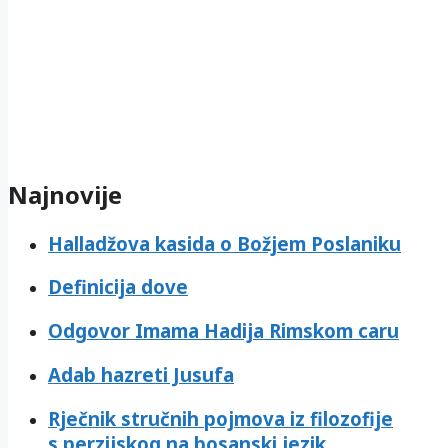
Najnovije
Halladžova kasida o Božjem Poslaniku
Definicija dove
Odgovor Imama Hadija Rimskom caru
Adab hazreti Jusufa
Rječnik stručnih pojmova iz filozofije
s perzijskog na bosanski jezik