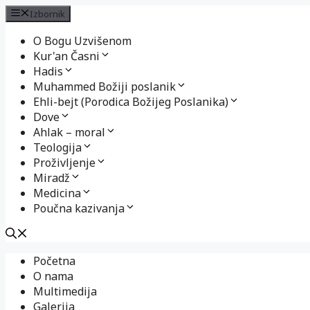
Izbornik
O Bogu Uzvišenom
Kur'an Časni
Hadis
Muhammed Božiji poslanik
Ehli-bejt (Porodica Božijeg Poslanika)
Dove
Ahlak – moral
Teologija
Proživljenje
Miradž
Medicina
Poučna kazivanja
Preskoči
Početna
na
O nama
sadržaj
Multimedija
Galerija