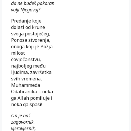
da ne budeš pokoran
volji Njegovoj?
Predanje koje
dolazi od krune
svega postojećeg,
Ponosa stvorenja,
onoga koji je Božja
milost
čovječanstvu,
najboljeg među
ljudima, završetka
svih vremena,
Muhammeda
Odabranika – neka
ga Allah pomiluje i
neka ga spasi!
On je naš
zagovornik,
vjerovjesnik,