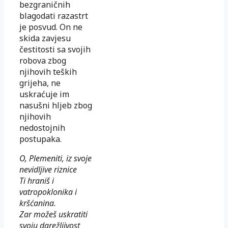
bezgraničnih
blagodati razastrt
je posvud. On ne
skida zavjesu
čestitosti sa svojih
robova zbog
njihovih teških
grijeha, ne
uskraćuje im
nasušni hljeb zbog
njihovih
nedostojnih
postupaka.
O, Plemeniti, iz svoje
nevidljive riznice
Ti hraniš i
vatropoklonika i
kršćanina.
Zar možeš uskratiti
svoju darežljivost