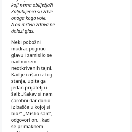
koji nema obilježja?!
Zaljubljenici su žrtve
onoga koga vole,
A od mrtvih žrtava ne
dolazi glas.
Neki pobožni
mudrac pognuo
glavu i zamislio se
nad morem
neotkrivenih tajni.
Kad je izišao iz tog
stanja, upita ga
jedan prijatelj u
šali: „Kakav si nam
čarobni dar donio
iz bašče u kojoj si
bio?” „Mislio sam”,
odgovori on, „kad
se primaknem