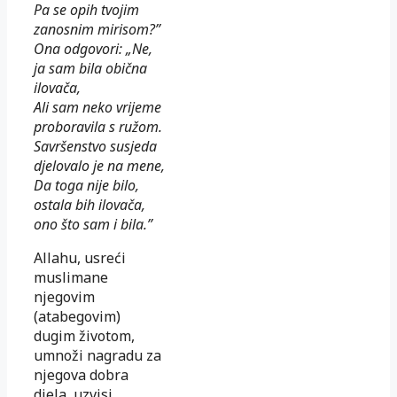
Pa se opih tvojim
zanosnim mirisom?”
Ona odgovori: „Ne,
ja sam bila obična
ilovača,
Ali sam neko vrijeme
proboravila s ružom.
Savršenstvo susjeda
djelovalo je na mene,
Da toga nije bilo,
ostala bih ilovača,
ono što sam i bila.”
Allahu, usreći
muslimane
njegovim
(atabegovim)
dugim životom,
umnoži nagradu za
njegova dobra
djela, uzvisi