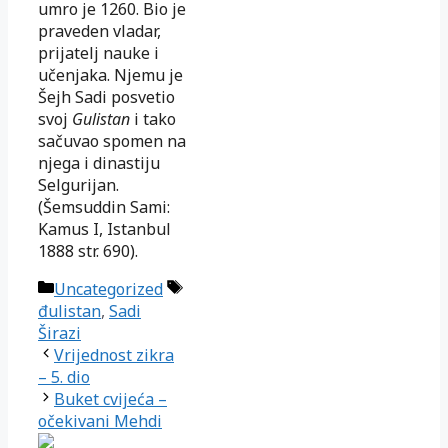
umro je 1260. Bio je
praveden vladar,
prijatelj nauke i
učenjaka. Njemu je
Šejh Sadi posvetio
svoj
Gulistan
i tako
sačuvao spomen na
njega i dinastiju
Selgurijan.
(Šemsuddin Sami:
Kamus I, Istanbul
1888 str. 690).
Kategorije
Oznake
Uncategorized
đulistan
,
Sadi
Širazi
Vrijednost zikra
– 5. dio
Buket cvijeća –
očekivani Mehdi