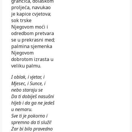
grančica, dolaskom
proljeća, navukao
je kapice cvjetova;
sok trske
Njegovom moći i
odredbom pretvara
se u prekrasni med;
palmina sjemenka
Njegovom
dobrotom izrasta u
veliku palmu.
I oblak, i vjetar, i
Mjesec, i Sunce, i
nebo staraju se
Da ti dobiješ nasušni
hljeb i da ga ne jedeš
u nemaru.
Sve ti je pokorno i
spremno da ti služi!
Zar bi bilo pravedno