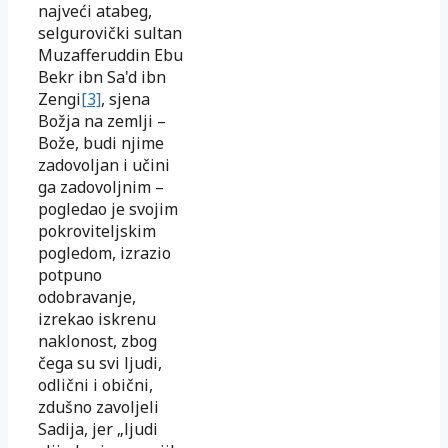
najveći atabeg,
selgurovički sultan
Muzafferuddin Ebu
Bekr ibn Sa'd ibn
Zengi
[3]
, sjena
Božja na zemlji –
Bože, budi njime
zadovoljan i učini
ga zadovoljnim –
pogledao je svojim
pokroviteljskim
pogledom, izrazio
potpuno
odobravanje,
izrekao iskrenu
naklonost, zbog
čega su svi ljudi,
odlični i obični,
zdušno zavoljeli
Sadija, jer „ljudi