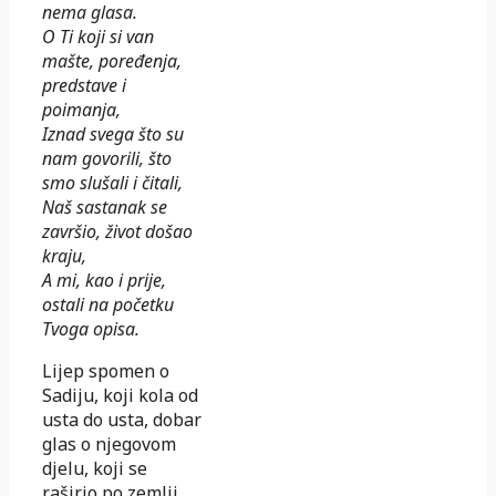
nema glasa.
O Ti koji si van
mašte, poređenja,
predstave i
poimanja,
Iznad svega što su
nam govorili, što
smo slušali i čitali,
Naš sastanak se
završio, život došao
kraju,
A mi, kao i prije,
ostali na početku
Tvoga opisa.
Lijep spomen o
Sadiju, koji kola od
usta do usta, dobar
glas o njegovom
djelu, koji se
raširio po zemlji,