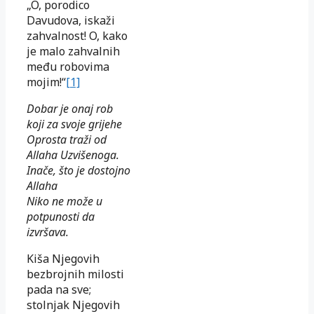
„O, porodico
Davudova, iskaži
zahvalnost! O, kako
je malo zahvalnih
među robovima
mojim!“
[1]
Dobar je onaj rob
koji za svoje grijehe
Oprosta traži od
Allaha Uzvišenoga.
Inače, što je dostojno
Allaha
Niko ne može u
potpunosti da
izvršava.
Kiša Njegovih
bezbrojnih milosti
pada na sve;
stolnjak Njegovih