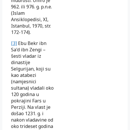
mudrosti. Umro je
962. ili 976. g. p.n.e.
(Islam
Ansiklopedisi, XI,
Istanbul, 1970, str.
172-174).
[3]
Ebu Bekr ibn
Sa'd ibn Zengi –
šesti vladar iz
dinastije
Selgurijan, koji su
kao atabezi
(namjesnici
sultana) vladali oko
120 godina u
pokrajini Fars u
Perziji. Na vlast je
došao 1231. g. i
nakon vladavine od
oko trideset godina