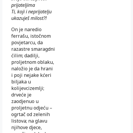
prijateljima
Ti, koji i neprijatelju
ukazuješ milost?!
On je naredio
ferrašu, istočnom
povjetarcu, da
razastre smaragdni
ćilim; dadilji,
proljetnom oblaku,
naložio je da hrani
i poji nejake kćeri
biljaka u
kolijevcizemlji;
drveće je
zaodjenuo u
proljetnu odjeću –
ogrtač od zelenih
listova; na glavu
njihove djece,