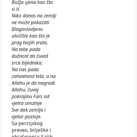
Božja sjena kao što
si ti.
Niko danas na zemlji
ne može pokazati
Blagoslovljeno
utočište kao što je
prag tvojih vrata.
Na tebe pada
dužnost da čuvaš
srca bijednika;
Na nas pada
zahvalnost tebi, a na
Allahu je da nagradi.
Allahu, čuvaj
pokrajinu Fars od
vjetra smutnje
Sve dok zemlja i
vjetar postoje.
Sa perzijskog
preveo, bilješke i
objašnjenja: Salih