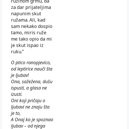
ružinom grmu, da
za dar prijateljima
napunim skut
ružama. Ali, kad
sam nekako dospio
tamo, miris ruže
me tako opio da mi
je skut ispao iz
ruku.”
O ptico ranopjevico,
od leptirice nauči šta
je ljubav!
Ona, sažežena, dušu
ispusti, a glasa ne
izusti.
Oni koji pričaju o
ljubavi ne znaju šta
je to,
A Onaj ko je spoznao
ljubav – od njega