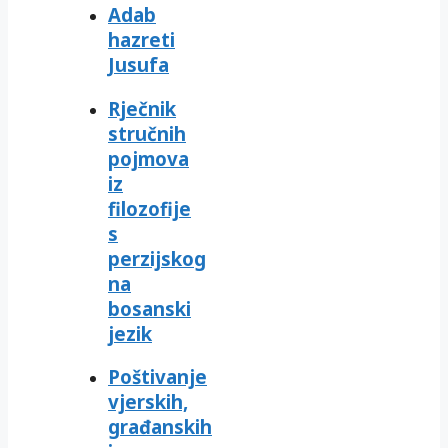
Adab
hazreti
Jusufa
Rječnik
stručnih
pojmova
iz
filozofije
s
perzijskog
na
bosanski
jezik
Poštivanje
vjerskih,
građanskih