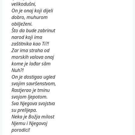
velikodušni,
On je onaj koji dijeli
dobro, muhurom
obilježeni.
Što da bude zabrinut
narod koji ima
zaštitnika kao Ti?!
Zar ima straha od
morskih valova onaj
kome je lađar sâm
Nuh?!
On je dostigao ugled
svojim savršenstvom,
Rastjerao je tminu
svojom ljepotom.
Sva Njegova svojstva
su prelijepa.
Neka je Božja milost
Njemu i Njegovoj
porodici!