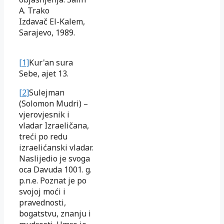
A. Trako
Izdavač El-Kalem,
Sarajevo, 1989.
[1]
Kur'an sura
Sebe, ajet 13.
[2]
Sulejman
(Solomon Mudri) –
vjerovjesnik i
vladar Izraeličana,
treći po redu
izraelićanski vladar.
Naslijedio je svoga
oca Davuda 1001. g.
p.n.e. Poznat je po
svojoj moći i
pravednosti,
bogatstvu, znanju i