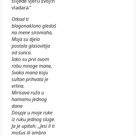
slijede vjeru svojih
vladara.”
Otkad ti
blagonaklono gledaš
na mene siromaha,
Moja su djela
postala glasovitija
od sunca.
Iako su prvi ovom
robu mnoge mane,
Svaka mana koju
sultan prihvata je
vrlina.
Mirisava ruža u
hamamu jednog
dana
Dospje u moje ruke
iz ruku jednog sluge.
Ja je upitah: ,,Jesi li ti
mošus ili ambra