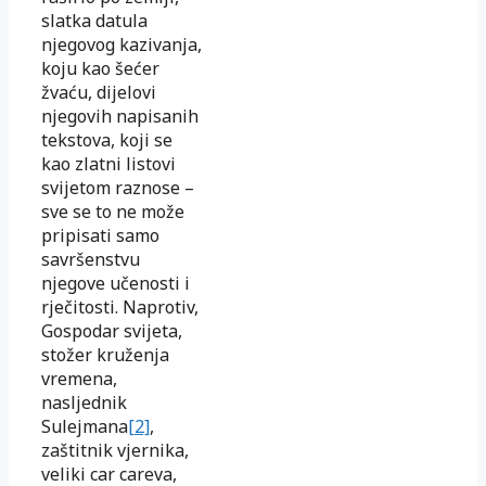
slatka datula
njegovog kazivanja,
koju kao šećer
žvaću, dijelovi
njegovih napisanih
tekstova, koji se
kao zlatni listovi
svijetom raznose –
sve se to ne može
pripisati samo
savršenstvu
njegove učenosti i
rječitosti. Naprotiv,
Gospodar svijeta,
stožer kruženja
vremena,
nasljednik
Sulejmana
[2]
,
zaštitnik vjernika,
veliki car careva,