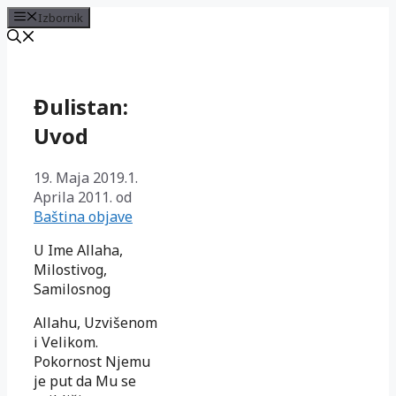
Izbornik
Preskoči
na
sadržaj
Đulistan:
Uvod
19. Maja 2019.
1.
Aprila 2011.
od
Baština objave
U Ime Allaha,
Milostivog,
Samilosnog
Allahu, Uzvišenom
i Velikom.
Pokornost Njemu
je put da Mu se