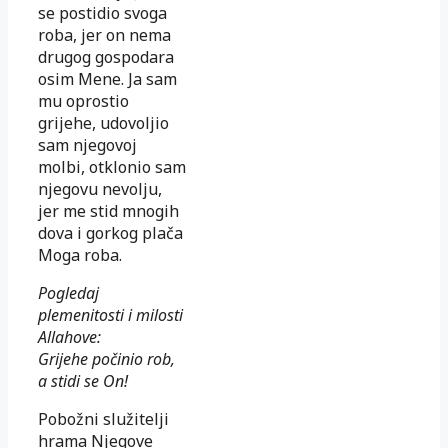
se postidio svoga
roba, jer on nema
drugog gospodara
osim Mene. Ja sam
mu oprostio
grijehe, udovoljio
sam njegovoj
molbi, otklonio sam
njegovu nevolju,
jer me stid mnogih
dova i gorkog plača
Moga roba.
Pogledaj
plemenitosti i milosti
Allahove:
Grijehe počinio rob,
a stidi se On!
Pobožni služitelji
hrama Njegove