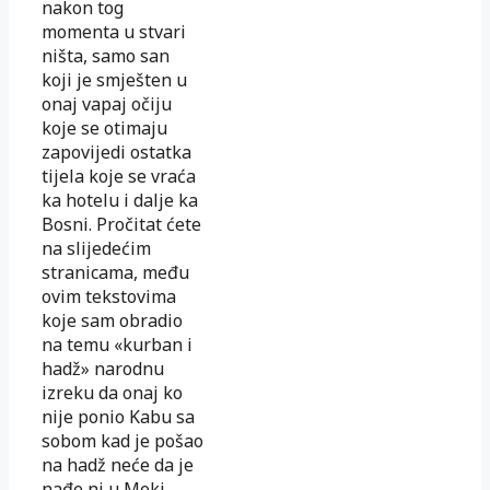
nakon tog
momenta u stvari
ništa, samo san
koji je smješten u
onaj vapaj očiju
koje se otimaju
zapovijedi ostatka
tijela koje se vraća
ka hotelu i dalje ka
Bosni. Pročitat ćete
na slijedećim
stranicama, među
ovim tekstovima
koje sam obradio
na temu «kurban i
hadž» narodnu
izreku da onaj ko
nije ponio Kabu sa
sobom kad je pošao
na hadž neće da je
nađe ni u Meki.