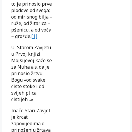
to je prinosio prve
plodove od svega;
od mirisnog bilja –
ruže, od žitarica –
pšenicu, a od voća
– grožđe.
[1]
U Starom Zavjetu
u Prvoj knjizi
Mojsijevoj kaže se
za Nuha a.s. da je
prinosio žrtvu
Bogu «od svake
čiste stoke i od
svijeh ptica
čistijeh…»
Inače Stari Zavjet
je krcat
zapovijedima o
prinošenju žrtava.