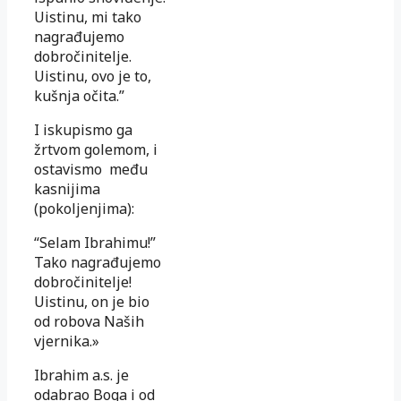
Uistinu, mi tako
nagrađujemo
dobročinitelje.
Uistinu, ovo je to,
kušnja očita.”
I iskupismo ga
žrtvom golemom, i
ostavismo među
kasnijima
(pokoljenjima):
“Selam Ibrahimu!”
Tako nagrađujemo
dobročinitelje!
Uistinu, on je bio
od robova Naših
vjernika.»
Ibrahim a.s. je
odabrao Boga i od