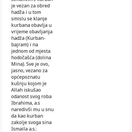
je vezan za obred
hadža i u tom
smislu se klanje
kurbana obavlja u
vrijeme obavljanja
hadža (Kurban-
bajram) i na
jednom od mjesta
hodočašća (dolina
Mina). Sve je ovo,
jasno, vezano za
općepoznatu
kušnju kojom je
Allah iskušao
odanost svog roba
Ibrahima, a.s
naredivši mu u snu
da kao kurban
zakolje svoga sina
Ismaila a.s.: