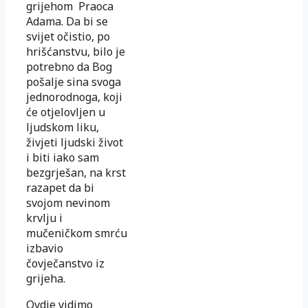
grijehom Praoca
Adama. Da bi se
svijet očistio, po
hrišćanstvu, bilo je
potrebno da Bog
pošalje sina svoga
jednorodnoga, koji
će otjelovljen u
ljudskom liku,
živjeti ljudski život
i biti iako sam
bezgrješan, na krst
razapet da bi
svojom nevinom
krvlju i
mučeničkom smrću
izbavio
čovječanstvo iz
grijeha.
Ovdje vidimo