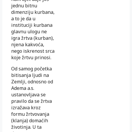
jednu bitnu
dimenziju kurbana,
a to je da u
instituciji kurbana
glavnu ulogu ne
igra žrtva (kurban),
njena kakvoća,
nego iskrenost srca
koje žrtvu prinosi.
Od samog početka
bitisanja ljudi na
Zemlji, odnosno od
Adema a.s.
ustanovljava se
pravilo da se žrtva
izražava kroz
formu žrtvovanja
(klanja) domaćih
životinja. U ta