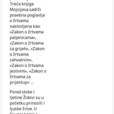
Treća knjiga
Mojsijeva sadrži
posebna poglavlja
o žrtvama
naslovljena kao:
«Zakon o žrtvama
paljenicama»,
«Zakon o žrtvama
za grijeh», «Zakon
o žrtvama
zahvalnim»,
«Zakon o žrtvama
jestivim», «Zakon o
žrtvama za
prijestup» …
Pored stoke i
ljetine Židovi su u
početku prinosili i
ljuske žrtve. U