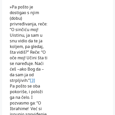
»Pa pošto je
dostigao s njim
(dobu)
privređivanja, reče:
“O sinčiću moj!
Uistinu, ja sam u
snu vidio da te ja
koljem, pa gledaj,
šta vidiš?” Reče: “O
oče moj! Učini šta ti
se naređuje. Naći
ćeš –ako Bog da –
da sam ja od
strpljivih.”
[3]
Pa pošto se oba
pokoriše, i položi
ga na čelo. I
pozvasmo ga: “O
Ibrahime! Već si
ispunio snoviđenje.