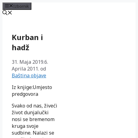
Izbornik
Preskoči
na
sadržaj
Kurban i
hadž
31. Maja 2019.
6.
Aprila 2011.
od
Baština objave
Iz knjige:Umjesto
predgovora
Svako od nas, živeći
život dunjalučki
nosi se bremenom
kruga svoje
sudbine. Nalazi se