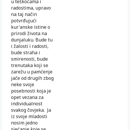
u teškoćama i
radostima, upravo
na taj način
potvrđujući
kur'anske istine o
prirodi života na
dunjaluku. Bude tu
i žalosti i radosti,
bude straha i
smirenosti, bude
trenutaka koji se
zarežu u pamćenje
jače od drugih zbog
neke svoje
posebnosti koja je
opet vezana za
individualnost
svakog čovjeka. Ja
iz svoje mladosti
nosim jedno
sjećanje koje se