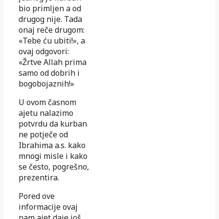
bio primljen a od
drugog nije. Tada
onaj reče drugom:
«Tebe ću ubiti!», a
ovaj odgovori:
«Žrtve Allah prima
samo od dobrih i
bogobojaznih!»
U ovom časnom
ajetu nalazimo
potvrdu da kurban
ne potječe od
Ibrahima a.s. kako
mnogi misle i kako
se često, pogrešno,
prezentira.
Pored ove
informacije ovaj
nam ajet daje još