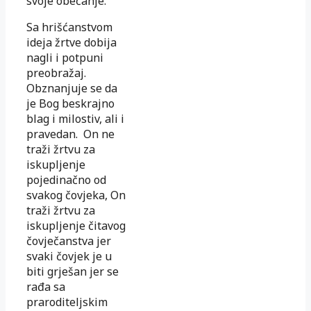
svoje obećanje.
Sa hrišćanstvom
ideja žrtve dobija
nagli i potpuni
preobražaj.
Obznanjuje se da
je Bog beskrajno
blag i milostiv, ali i
pravedan. On ne
traži žrtvu za
iskupljenje
pojedinačno od
svakog čovjeka, On
traži žrtvu za
iskupljenje čitavog
čovječanstva jer
svaki čovjek je u
biti grješan jer se
rađa sa
praroditeljskim