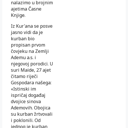
nalazimo u brojnim
ajetima Časne
Knjige.
Iz Kur'ana se posve
jasno vidi da je
kurban bio
propisan prvom
čovjeku na Zemlji
Ademu a.s. i
njegovoj porodici. U
suri Maide, 27 ajet
čitamo riječi
Gospodara našega:
«Istinski im
ispričaj događaj
dvojice sinova
Ademovih. Obojica
su kurban žrtvovali
i poklonili. Od
jednog je kurban