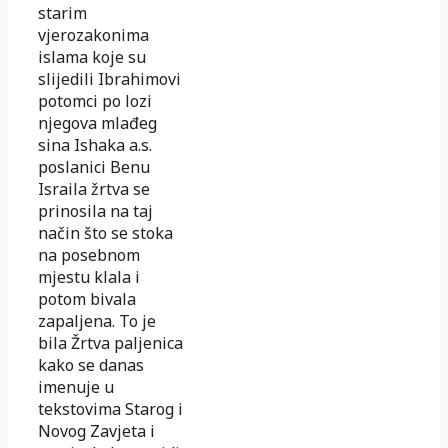
starim
vjerozakonima
islama koje su
slijedili Ibrahimovi
potomci po lozi
njegova mlađeg
sina Ishaka a.s.
poslanici Benu
Israila žrtva se
prinosila na taj
način što se stoka
na posebnom
mjestu klala i
potom bivala
zapaljena. To je
bila Žrtva paljenica
kako se danas
imenuje u
tekstovima Starog i
Novog Zavjeta i