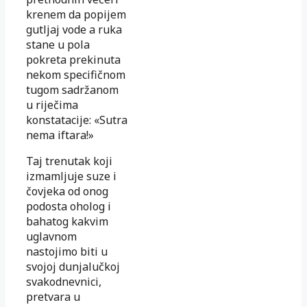
krenem da popijem
gutljaj vode a ruka
stane u pola
pokreta prekinuta
nekom specifičnom
tugom sadržanom
u riječima
konstatacije: «Sutra
nema iftara!»
Taj trenutak koji
izmamljuje suze i
čovjeka od onog
podosta oholog i
bahatog kakvim
uglavnom
nastojimo biti u
svojoj dunjalučkoj
svakodnevnici,
pretvara u