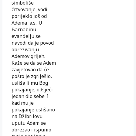
simboliše
žrtvovanje, vodi
porijeklo još od
Adema a.s.. U
Barnabinu
evanđelju se
navodi da je povod
obrezivanju
Ademov grijeh.
Kaže se da se Adem
zavjetovao da će
pošto je zgriješio,
usliša li mu Bog
pokajanje, odsjeći
jedan dio sebe. I
kad mu je
pokajanje uslišano
na Džibrilovu
uputu Adem se
obrezao i ispunio