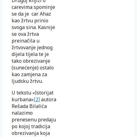
Drugoj knjizi o
carevima spominje
se da je car Ahaz
kao žrtvu prinio
svoga sina. Kasnije
se ova žrtva
preinačila u
žrtvovanje jednog
dijela tijela te je
tako obrezivanje
(sunećenje) ostalo
kao zamjena za
ljudsku žrtvu.
U tekstu «Istorijat
kurbana»
[2]
autora
Rešada Bilalića
nalazimo
prenesenu predaju
po kojoj tradicija
obrezivanja koja