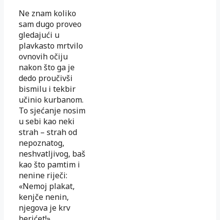
Ne znam koliko
sam dugo proveo
gledajući u
plavkasto mrtvilo
ovnovih očiju
nakon što ga je
dedo proučivši
bismilu i tekbir
učinio kurbanom.
To sjećanje nosim
u sebi kao neki
strah – strah od
nepoznatog,
neshvatljivog, baš
kao što pamtim i
nenine riječi:
«Nemoj plakat,
kenjče nenin,
njegova je krv
berićet!»