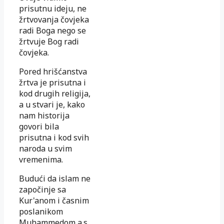
prisutnu ideju, ne
žrtvovanja čovjeka
radi Boga nego se
žrtvuje Bog radi
čovjeka.
Pored hrišćanstva
žrtva je prisutna i
kod drugih religija,
a u stvari je, kako
nam historija
govori bila
prisutna i kod svih
naroda u svim
vremenima.
Budući da islam ne
započinje sa
Kur'anom i časnim
poslanikom
Muhammedom a.s.,