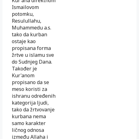
Kur'ana direktnom
Ismailovom
potomku,
Resulullahu,
Muhammedu a.s.
tako da kurban
ostaje kao
propisana forma
žrtve u islamu sve
do Sudnjeg Dana.
Također je
Kur'anom
propisano da se
meso koristi za
ishranu određenih
kategorija ljudi,
tako da žrtvovanje
kurbana nema
samo karakter
ličnog odnosa
između Allaha i