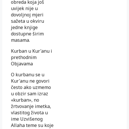
obreda koja još
uvijek nije u
dovoljnoj mjeri
sažeta u okviru
jedne knjige
dostupne širim
masama.
Kurban u Kur'anu i
prethodnim
Objavama
O kurbanu se u
Kur'anu ne govori
često ako uzmemo
u obzir sam izraz
«kurban», no
žrtvovanje imetka,
vlastitog života u
ime Uzvišenog
Allaha teme su koje