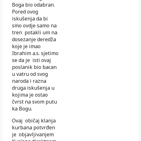
Boga bio odabran.
Pored ovog
iskušenja da bi
smo ovdje samo na
tren potakli um na
dosezanje deredža
koje je imao
Ibrahim a.s. sjetimo
se da je isti ovaj
poslanik bio bacan
u vatru od svog
naroda i razna
druga iskušenja u
kojima je ostao
čvrst na svom putu
ka Bogu.
Ovaj običaj klanja
kurbana potvrđen
je objavljivanjem