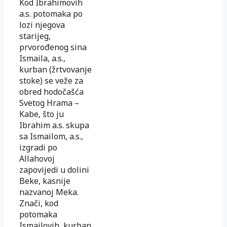
Kod Ibrahimovih
a.s. potomaka po
lozi njegova
starijeg,
prvorođenog sina
Ismaila, a.s.,
kurban (žrtvovanje
stoke) se veže za
obred hodočašća
Svetog Hrama –
Kabe, što ju
Ibrahim a.s. skupa
sa Ismailom, a.s.,
izgradi po
Allahovoj
zapovijedi u dolini
Beke, kasnije
nazvanoj Meka.
Znači, kod
potomaka
Ismailovih, kurban