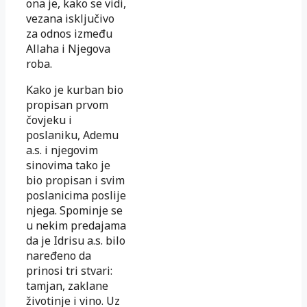
ona je, kako se vidi,
vezana isključivo
za odnos između
Allaha i Njegova
roba.
Kako je kurban bio
propisan prvom
čovjeku i
poslaniku, Ademu
a.s. i njegovim
sinovima tako je
bio propisan i svim
poslanicima poslije
njega. Spominje se
u nekim predajama
da je Idrisu a.s. bilo
naređeno da
prinosi tri stvari:
tamjan, zaklane
životinje i vino. Uz