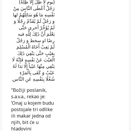
(يوم لَا ظِلَّ إِلَّا ظِلُّهُ)
رَجُلٌ أَعْطَى النَّاسَ مِنْ
نَفْسِهِ مَا هُوَ سَائِلُهُمْ لها
وَ رَجُلٌ لَمْ يُقَدِّمْ رِجْلًا وَ
لَمْ يُؤَخِّرْ أخرى حَتَّى
يَعْلَمَ أَنَّ ذَلِكَ لِلَّهِ فيه
رِضًا او سخط وَ رَجُلٌ
لَمْ يَعِبْ أَخَاهُ الْمُسْلِمَ
بِعَيْبٍ حَتَّى يَنْفِيَ ذَلِكَ
الْعَيْبَ عَنْ نَفْسِهِ فَإِنَّهُ لَا
يَنْفِي مِنْهَا عَيْباً إِلَّا بَدَا لَهُ
عَيْبٌ وَ كَفَى بِالْمَرْءِ
شُغُلًا بِنَفْسِهِ عَنِ النَّاس.
“Božiji poslanik,
s.a.v.a., rekao je:
‘Onaj u kojem budu
postojale tri odlike
ili makar jedna od
njih, bit će u
hladovini