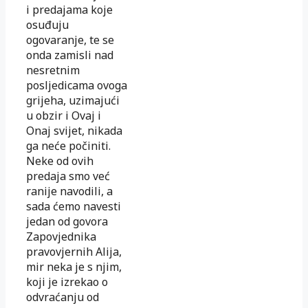
i predajama koje
osuđuju
ogovaranje, te se
onda zamisli nad
nesretnim
posljedicama ovoga
grijeha, uzimajući
u obzir i Ovaj i
Onaj svijet, nikada
ga neće počiniti.
Neke od ovih
predaja smo već
ranije navodili, a
sada ćemo navesti
jedan od govora
Zapovjednika
pravovjernih Alija,
mir neka je s njim,
koji je izrekao o
odvraćanju od