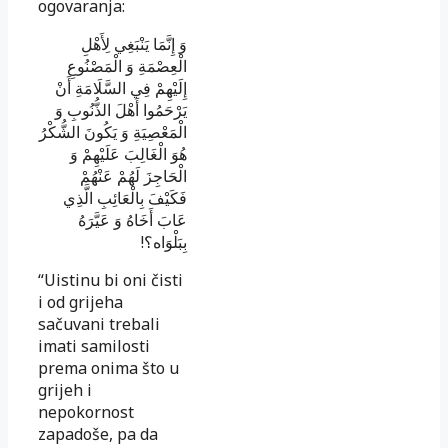
ogovaranja:
وَ إِنَّمَا يَنْبَغِي لِأَهْلِ
الْعِصْمَةِ وَ الْمَصْنُوعِ
إِلَيْهِمْ فِي السَّلَامَةِ أَنْ
يَرْحَمُوا أَهْلَ الذُّنُوبِ وَ
الْمَعْصِيَةِ وَ يَكُونَ الشُّكْرُ
هُوَ الْغَالِبَ عَلَيْهِمْ وَ
الْحَاجِزَ لَهُمْ عَنْهُمْ
فَكَيْفَ بِالْعَائِبِ الَّذِي
عَابَ أَخَاهُ وَ عَيَّرَهُ
بِبَلْوَاه
؟!
“Uistinu bi oni čisti
i od grijeha
sačuvani trebali
imati samilosti
prema onima što u
grijeh i
nepokornost
zapadoše, pa da