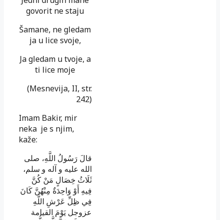
Jedni drugih mane
govorit ne staju
Šamane, ne gledam
ja u lice svoje,
Ja gledam u tvoje, a
ti lice moje
(Mesnevija, II, str.
242)
Imam Bakir, mir
neka je s njim,
kaže:
ق
الَ رَسُولُ اللَّهِ، صلى
الله عليه و آله و سلم،
ثَلَاثُ خِصَالٍ مَنْ كُنَّ
فِيهِ أَوْ وَاحِدَةٌ مِنْهُنَّ كَانَ
فِي ظِلِّ عَرْشِ اللَّهِ
عزوجل
يَوْمَ القيامة