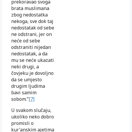
prekoravao svoga
brata muslimana
zbog nedostatka
nekoga, sve dok taj
nedostatak od sebe
ne odstrani, jer on
neće od sebe
odstraniti nijedan
nedostatak, a da
mu se neće ukazati
neki drugi, a
čovjeku je dovoljno
da se umjesto
drugim ljudima
bavi samim
sobom.”
[7]
U svakom slučaju,
ukoliko neko dobro
promisli o
kur'anskim ajetima