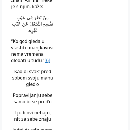
Imam Ali, mir neka
je s njim, kaže:
مَنْ نَظَرَ فِي عَيْبِ
نَفْسِهِ اشْتَغَلَ عَنْ عَيْبِ
.
غَيْرِه
“Ko god gleda u
vlastitu manjkavost
nema vremena
gledati u tuđu.”
[6]
Kad bi svak’ pred
sobom svoju manu
gled'o
Popravljanju sebe
samo bi se pred'o
Ljudi ovi nehaju,
nit za sebe znaju