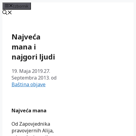
Izbornik
Preskoči
na
sadržaj
Najveća
mana i
najgori ljudi
19. Maja 2019.
27.
Septembra 2013.
od
Baština objave
Najveća mana
Od Zapovjednika
pravovjernih Alija,