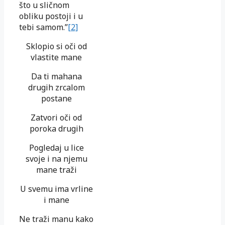
što u sličnom
obliku postoji i u
tebi samom.”
[2]
Sklopio si oči od
vlastite mane
Da ti mahana
drugih zrcalom
postane
Zatvori oči od
poroka drugih
Pogledaj u lice
svoje i na njemu
mane traži
U svemu ima vrline
i mane
Ne traži manu kako