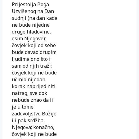
Prijestolja Boga
Uzvišenog na Dan
sudnji (na dan kada
ne bude nijedne
druge hladovine,
osim Njegove):
čovjek koji od sebe
bude davao drugim
ljudima ono što i
sam od njih traži;
čovjek koji ne bude
učinio nijedan
korak naprijed niti
natrag, sve dok
ne
bude znao da li
je u tome
zadovoljstvo Božije
ili pak srdžba
Njegova; konačno,
čovjek koji ne bude