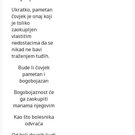
Ukratko, pametan
čovjek je onaj koji
je toliko
zaokupljen
vlastitim
nedostacima da se
nikad ne bavi
traženjem tuđih.
Bude li čovjek
pametan i
bogobojazan
Bogobojaznost će
ga zaokupiti
manama njegovim
Kao što bolesnika
odvraća