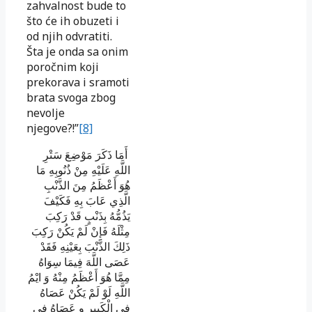
zahvalnost bude to
što će ih obuzeti i
od njih odvratiti.
Šta je onda sa onim
poročnim koji
prekorava i sramoti
brata svoga zbog
nevolje
njegove?!”
[8]
أَمَا ذَكَرَ مَوْضِعَ سَتْرِ
اللَّهِ عَلَيْهِ مِنْ ذُنُوبِهِ مَا
هُوَ أَعْظَمُ مِنَ الذَّنْبِ
الَّذِي عَابَ بِهِ فَكَيْفَ
يَذُمُّهُ بِذَنْبٍ قَدْ رَكِبَ
مِثْلَهُ فَإِنْ لَمْ يَكُنْ رَكِبَ
ذَلِكَ الذَّنْبَ بِعَيْنِهِ فَقَدْ
عَصَى اللَّهَ فِيمَا سِوَاهُ
مِمَّا هُوَ أَعْظَمُ مِنْهُ وَ ايْمُ
اللَّهِ لَوْ لَمْ يَكُنْ عَصَاهُ
فِي الْكَبِيرِ
و
عَصَاهُ فِي