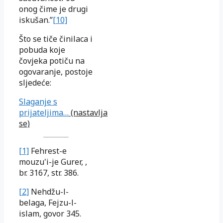
onog čime je drugi
iskušan.”
[10]
Što se tiče činilaca i
pobuda koje
čovjeka potiču na
ogovaranje, postoje
sljedeće:
Slaganje s
prijateljima…
(nastavlja
se)
[1]
Fehrest-e
mouzu'i-je Gurer, ,
br. 3167, str. 386.
[2]
Nehdžu-l-
belaga, Fejzu-l-
islam, govor 345.