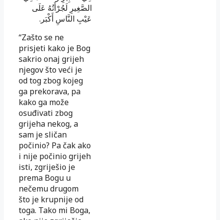
الصَّغِيرِ لَجُرْأَتُهُ عَلَى
.
عَيْبِ النَّاسِ أَكْبَر
“Zašto se ne
prisjeti kako je Bog
sakrio onaj grijeh
njegov što veći je
od tog zbog kojeg
ga prekorava, pa
kako ga može
osuđivati zbog
grijeha nekog, a
sam je sličan
počinio? Pa čak ako
i nije počinio grijeh
isti, zgriješio je
prema Bogu u
nečemu drugom
što je krupnije od
toga. Tako mi Boga,