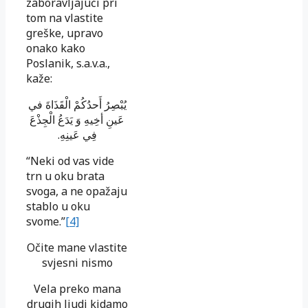
zaboravljajući pri
tom na vlastite
greške, upravo
onako kako
Poslanik, s.a.v.a.,
kaže:
يُبْصِرُ أَحدُكُمْ الْقَذَاةَ في
عَينِ أخِيهِ وَ يَدَعُ الْجِذْعَ
فِي عَينِهِ.
“Neki od vas vide
trn u oku brata
svoga, a ne opažaju
stablo u oku
svome.”
[4]
Očite mane vlastite
svjesni nismo
Vela preko mana
drugih ljudi kidamo