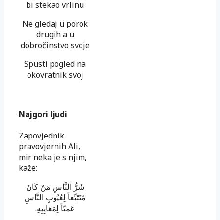
bi stekao vrlinu
Ne gledaj u porok
drugih a u
dobročinstvo svoje
Spusti pogled na
okovratnik svoj
Najgori ljudi
Zapovjednik
pravovjernih Ali,
mir neka je s njim,
kaže:
شَرُّ النَّاسِ مَنْ كَانَ
مُتَتَبِّعاً لِعُيُوبِ النَّاسِ
.
يّاً لِمَعَايِبِهِ
عَم