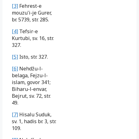
[3]
Fehrest-e
mouzu'i-je Gurer,
br. 5739, str. 285.
[4]
Tefsir-e
Kurtubi
, sv. 16, str.
327.
[5]
Isto, str. 327.
[6]
Nehdžu-l-
belaga, Fejzu-l-
islam, govor 341;
Biharu-l-envar,
Bejrut, sv. 72, str.
49.
[7]
Hisalu Suduk,
sv. 1, hadis br. 3, str.
109.