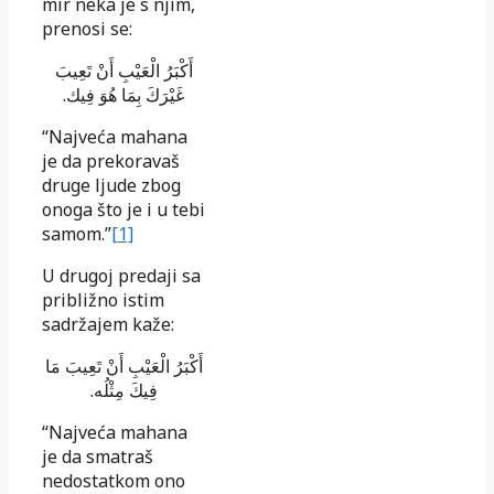
mir neka je s njim,
prenosi se:
أَكْبَرُ الْعَيْبِ أَنْ تَعِيبَ
.
غَيْرَكَ بِمَا هُوَ فِيك
“Najveća mahana
je da prekoravaš
druge ljude zbog
onoga što je i u tebi
samom.”
[1]
U drugoj predaji sa
približno istim
sadržajem kaže:
أَكْبَرُ الْعَيْبِ أَنْ تَعِيبَ مَا
.
فِيكَ مِثْلُه
“Najveća mahana
je da smatraš
nedostatkom ono