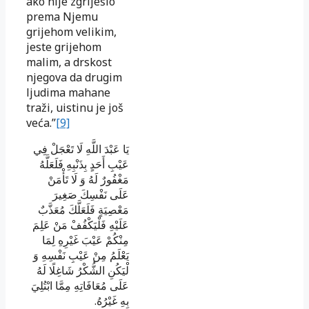
ako nije zgriješio
prema Njemu
grijehom velikim,
jeste grijehom
malim, a drskost
njegova da drugim
ljudima mahane
traži, uistinu je još
veća.”
[9]
يَا عَبْدَ اللَّهِ لَا تَعْجَلْ فِي
عَيْبِ أَحَدٍ بِذَنْبِهِ فَلَعَلَّهُ
مَغْفُورٌ لَهُ وَ لَا تَأْمَنْ
عَلَى نَفْسِكَ صَغِيرَ
مَعْصِيَةٍ فَلَعَلَّكَ مُعَذَّبٌ
عَلَيْهِ فَلْيَكْفُفْ مَنْ عَلِمَ
مِنْكُمْ عَيْبَ غَيْرِهِ لِمَا
يَعْلَمُ مِنْ عَيْبِ نَفْسِهِ وَ
لْيَكُنِ الشُّكْرُ شَاغِلًا لَهُ
عَلَى مُعَافَاتِهِ مِمَّا ابْتُلِيَ
.
بِهِ غَيْرُهُ