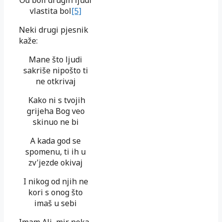
Od boli drugih ljudi
vlastita bol
[5]
Neki drugi pjesnik
kaže:
Mane što ljudi
sakriše nipošto ti
ne otkrivaj
Kako ni s tvojih
grijeha Bog veo
skinuo ne bi
A kada god se
spomenu, ti ih u
zv'jezde okivaj
I nikog od njih ne
kori s onog što
imaš u sebi