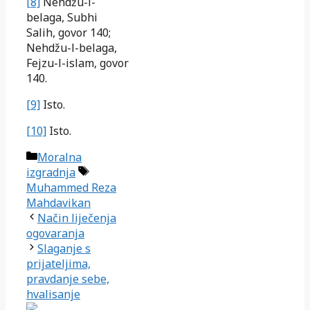
[8]
Nehdžu-l-
belaga, Subhi
Salih, govor 140;
Nehdžu-l-belaga,
Fejzu-l-islam, govor
140.
[9]
Isto.
[10]
Isto.
Kategorije
Moralna
Oznake
izgradnja
Muhammed Reza
Mahdavikan
Način liječenja
ogovaranja
Slaganje s
prijateljima,
pravdanje sebe,
hvalisanje