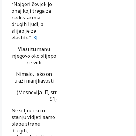
“Najgori čovjek je
onaj koji traga za
nedostacima
drugih ljudi, a
slijep je za
vlastite.”
[3]
Vlastitu manu
njegovo oko slijepo
ne vidi
Nimalo, iako on
traži manjkavosti
(Mesnevija, II, str.
51)
Neki ljudi su u
stanju vidjeti samo
slabe strane
drugih,