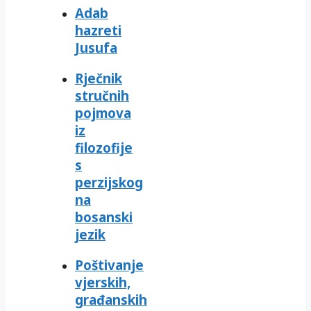
Adab
hazreti
Jusufa
Rječnik
stručnih
pojmova
iz
filozofije
s
perzijskog
na
bosanski
jezik
Poštivanje
vjerskih,
građanskih