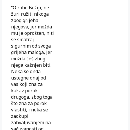
“O robe Božiji, ne
žuri ružiti nikoga
zbog grijeha
njegova, jer možda
mu je oprošten, niti
se smatraj
sigurnim od svoga
grijeha maloga, jer
možda ćeš zbog
njega kažnjen biti.
Neka se onda
ustegne onaj od
vas koji zna za
kakav porok
drugoga, zbog toga
što zna za porok
vlastiti, i neka se
zaokupi
zahvaljivanjem na
sačuvanosti od