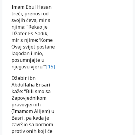
Imam Ebul Hasan
treći, prenosi od
svojih čeva, mir s
njima: “Rekao je
Džafer Es-Sadik,
mir s njime: ‘Kome
Ovaj svijet postane
lagodan i mio,
posumnjajte u
njegovu vjeru.’”
[15]
Džabir ibn
Abdullaha Ensari
kaže: “Bili smo sa
Zapovjednikom
pravovjernih
(Imamom Alijem) u
Basri, pa kada je
završio sa borbom
protiv onih koji će