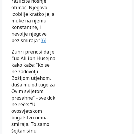
različite nošnje,
otimač. Njegovo
izobilje kratko je, a
muke na njemu
konstantne, i
nevolje njegove
bez smiraja.”
[6]
Zuhri prenosi da je
čuo Ali ibn Husejna
kako kaže: “Ko se
ne zadovolji
Božijom utjehom,
duša mu od tuge za
Ovim svijetom
presahne” –sve dok
ne reče: “U
ovosvjetskom
bogatstvu nema
smiraja. To samo
šejtan sinu