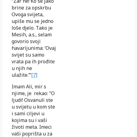
“Zar ne! Ko se jako
brine za opskrbu
Ovoga svijeta,
upiše mu se jedno
loše djelo. Tako je
Mesih, a.s., selam
govorio svoji
havarijunima: ‘Ovaj
svijet su samo
vrata pa ih prođite
u njih ne
ulažite.’”
[7]
Imam Ali, mir s
njime, je rekao: “O
ljudi! Osvanuli ste
u svijetu u kom ste
i sami ciljevi u
kojima su i vaši
životi meta. Imeci
vaši poprišta u za