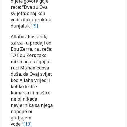
dijela govora gdje
reče: “Dva su Ova
svijeta: onaj koji
vodi cilju, i prokleti
dunjaluk.”
[9]
Allahov Poslanik,
s.a.v.a., u predaji od
Ebu Zerra, r.a., reče:
“O Ebu Zerr, tako
mi Onoga u čijoj je
ruci Muhamedova
duša, da Ovaj svijet
kod Allaha vrijedi i
koliko krilce
komarca ili mušice,
ne bi nikada
nevjernika sa njega
napojio ni
gutljajem
vode.”
[10]