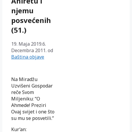
Ahiretu i
njemu
posvećenih
(51.)
19. Maja 2019.
6.
Decembra 2011.
od
Baština objave
Na Miradžu
Uzvišeni Gospodar
reče Svom
Miljeniku: “O
Ahmede! Preziri
Ovaj svijet i one što
su mu se posvetili.”
Kur’an: