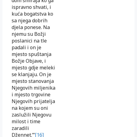
dom smiraja ko ga
ispravno shvati, i
kuća bogatstva ko
sa njega dobrih
djela ponese. Na
njemu su Božji
poslanici na tle
padali i on je
mjesto spuštanja
Božje Objave, i
mjesto gdje meleki
se klanjaju. On je
mjesto stanovanja
Njegovih miljenika
i mjesto trgovine
Njegovih prijatelja
na kojem su oni
zaslužili Njegovu
milost i time
zaradili
Džennet.’”
[16]