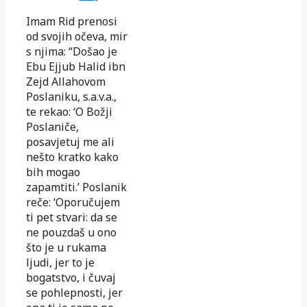
Imam Rid prenosi
od svojih očeva, mir
s njima: “Došao je
Ebu Ejjub Halid ibn
Zejd Allahovom
Poslaniku, s.a.v.a.,
te rekao: ‘O Božji
Poslaniče,
posavjetuj me ali
nešto kratko kako
bih mogao
zapamtiti.’ Poslanik
reče: ‘Oporučujem
ti pet stvari: da se
ne pouzdaš u ono
što je u rukama
ljudi, jer to je
bogatstvo, i čuvaj
se pohlepnosti, jer