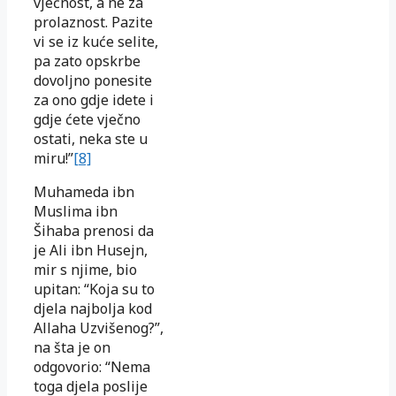
vječnost, a ne za
prolaznost. Pazite
vi se iz kuće selite,
pa zato opskrbe
dovoljno ponesite
za ono gdje idete i
gdje ćete vječno
ostati, neka ste u
miru!”
[8]
Muhameda ibn
Muslima ibn
Šihaba prenosi da
je Ali ibn Husejn,
mir s njime, bio
upitan: “Koja su to
djela najbolja kod
Allaha Uzvišenog?”,
na šta je on
odgovorio: “Nema
toga djela poslije