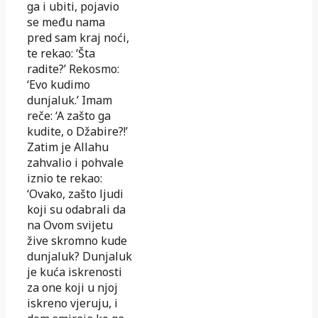
ga i ubiti, pojavio
se među nama
pred sam kraj noći,
te rekao: ‘Šta
radite?’ Rekosmo:
‘Evo kudimo
dunjaluk.’ Imam
reče: ‘A zašto ga
kudite, o Džabire?!’
Zatim je Allahu
zahvalio i pohvale
iznio te rekao:
‘Ovako, zašto ljudi
koji su odabrali da
na Ovom svijetu
žive skromno kude
dunjaluk? Dunjaluk
je kuća iskrenosti
za one koji u njoj
iskreno vjeruju, i