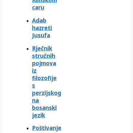
caru
Adab
hazreti
Jusufa
Rječnik
stručnih
pojmova
iz
filozofije
s
perzijskog
na
bosanski
jezik
Poštivanje