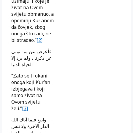
uzimaju, i koje je
život na Ovom
svijetu obmanuo, a
opominji Kur’anom
da čovjek, zbog
onoga što radi, ne
bi stradao.”
[2]
فأعرض عن من تولى
عن ذكرنا ، ولم يرد إلا
الحياة الدنيا
“Zato se ti okani
onoga koji Kur’an
izbjegava i koji
samo život na
Ovom svijetu
želi.”
[3]
وابتغ فيما آتاك الله
الدار الآخرة ولا تنس
نصيبك من الدنيا