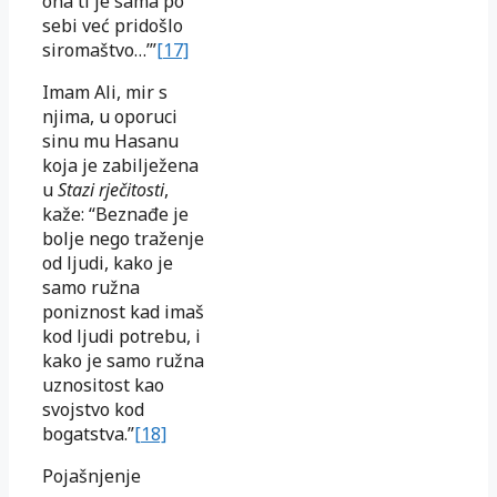
ona ti je sama po
sebi već pridošlo
siromaštvo…’”
[17]
Imam Ali, mir s
njima, u oporuci
sinu mu Hasanu
koja je zabilježena
u
Stazi rječitosti
,
kaže: “Beznađe je
bolje nego traženje
od ljudi, kako je
samo ružna
poniznost kad imaš
kod ljudi potrebu, i
kako je samo ružna
uznositost kao
svojstvo kod
bogatstva.”
[18]
Pojašnjenje