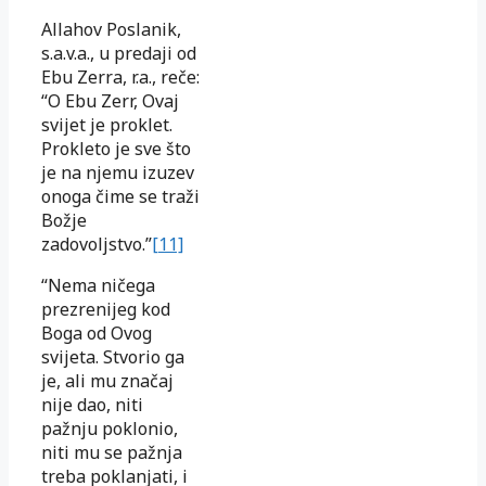
Allahov Poslanik,
s.a.v.a., u predaji od
Ebu Zerra, r.a., reče:
“O Ebu Zerr, Ovaj
svijet je proklet.
Prokleto je sve što
je na njemu izuzev
onoga čime se traži
Božje
zadovoljstvo.”
[11]
“Nema ničega
prezrenijeg kod
Boga od Ovog
svijeta. Stvorio ga
je, ali mu značaj
nije dao, niti
pažnju poklonio,
niti mu se pažnja
treba poklanjati, i