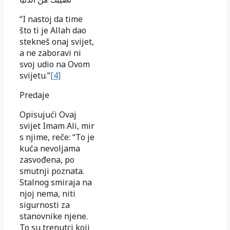
“I nastoj da time
što ti je Allah dao
stekneš onaj svijet,
a ne zaboravi ni
svoj udio na Ovom
svijetu.”
[4]
Predaje
Opisujući Ovaj
svijet Imam Ali, mir
s njime, reče: “To je
kuća nevoljama
zasvođena, po
smutnji poznata.
Stalnog smiraja na
njoj nema, niti
sigurnosti za
stanovnike njene.
To su trenutci koji