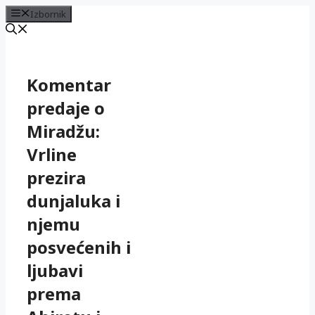
Izbornik
Preskoči
na
sadržaj
Komentar
predaje o
Miradžu:
Vrline
prezira
dunjaluka i
njemu
posvećenih i
ljubavi
prema