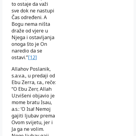
to ostaje da važi
sve dok ne nastupi
Čas određeni. A
Bogu nema ništa
draže od vjere u
Njega i ostavljanja
onoga što je On
naredio da se
ostavi.”
[12]
Allahov Poslanik,
s.a.v.a., u predaji od
Ebu Zerra, r.a., reče:
“O Ebu Zerr, Allah
Uzvišeni objavio je
mome bratu Isau,
a.s.: ‘O Isa! Nemoj
gajiti ljubav prema
Ovom svijetu, jer i
Ja ga ne volim.
Nego ljubav gaji