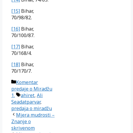
[15]
Bihar,
70/98/82.
[16]
Bihar,
70/100/87.
[17]
Bihar,
70/168/4.
[18]
Bihar,
70/170/7.
Kategorije
Komentar
predaje o Miradžu
Oznake
1.
ahiret
,
Ali
Seadatparvar
,
predaja o miradžu
Mjera mudrosti –
Znanje o
skrivenom