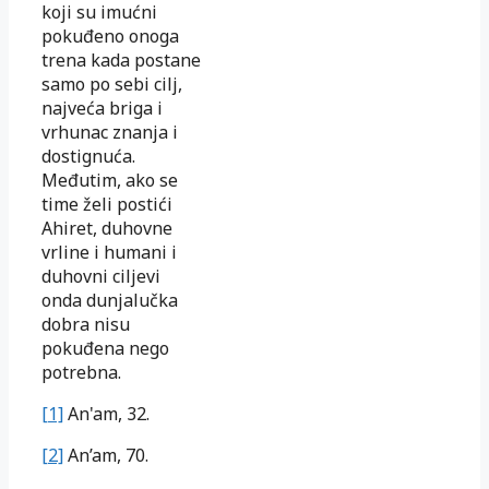
koji su imućni
pokuđeno onoga
trena kada postane
samo po sebi cilj,
najveća briga i
vrhunac znanja i
dostignuća.
Međutim, ako se
time želi postići
Ahiret, duhovne
vrline i humani i
duhovni ciljevi
onda dunjalučka
dobra nisu
pokuđena nego
potrebna.
[1]
An'am, 32.
[2]
An’am, 70.