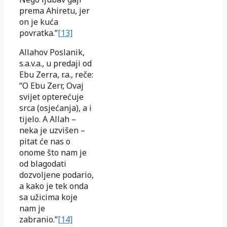
prema Ahiretu, jer
on je kuća
povratka.”
[13]
Allahov Poslanik,
s.a.v.a., u predaji od
Ebu Zerra, r.a., reče:
“O Ebu Zerr, Ovaj
svijet opterećuje
srca (osjećanja), a i
tijelo. A Allah –
neka je uzvišen –
pitat će nas o
onome što nam je
od blagodati
dozvoljene podario,
a kako je tek onda
sa užicima koje
nam je
zabranio.”
[14]