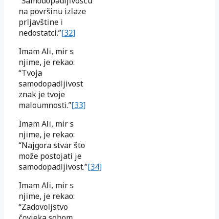
“Samodopadljivošću
na površinu izlaze
prljavštine i
nedostatci.”
[32]
Imam Ali, mir s
njime, je rekao:
“Tvoja
samodopadljivost
znak je tvoje
maloumnosti.”
[33]
Imam Ali, mir s
njime, je rekao:
“Najgora stvar što
može postojati je
samodopadljivost.”
[34]
Imam Ali, mir s
njime, je rekao:
“Zadovoljstvo
čovjeka sobom