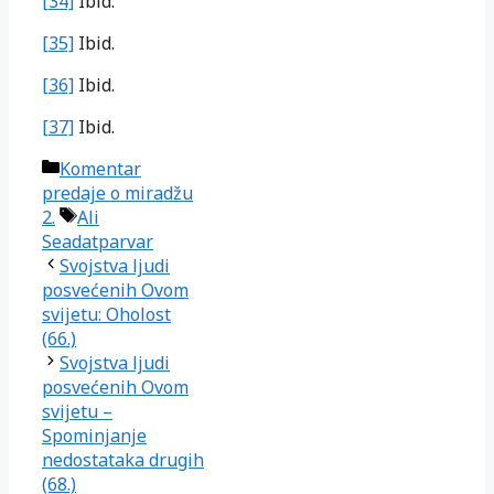
[34]
Ibid.
[35]
Ibid.
[36]
Ibid.
[37]
Ibid.
Kategorije
Komentar
predaje o miradžu
Oznake
2.
Ali
Seadatparvar
Svojstva ljudi
posvećenih Ovom
svijetu: Oholost
(66.)
Svojstva ljudi
posvećenih Ovom
svijetu –
Spominjanje
nedostataka drugih
(68.)