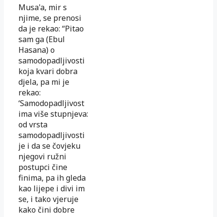
Musa'a, mir s
njime, se prenosi
da je rekao: “Pitao
sam ga (Ebul
Hasana) o
samodopadljivosti
koja kvari dobra
djela, pa mi je
rekao:
‘Samodopadljivost
ima više stupnjeva:
od vrsta
samodopadljivosti
je i da se čovjeku
njegovi ružni
postupci čine
finima, pa ih gleda
kao lijepe i divi im
se, i tako vjeruje
kako čini dobre