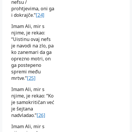
nefsu /
prohtjevima, oni ga
i dokrajče.”
[24]
Imam Ali, mir s
njime, je rekao:
“Uistinu ovaj nefs
je navodi na zlo, pa
ko zanemari da ga
oprezno motri, on
ga postepeno
spremi među
mrtve.”
[25]
Imam Ali, mir s
njime, je rekao: “Ko
je samokritičan već
je šejtana
nadvladao.”
[26]
Imam Ali, mir s