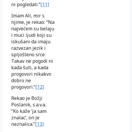
ni pogledati.”
[11]
Imam Ali, mir s
njime, je rekao: “Na
najvećem su belaju
i muci ljudi koji su
iskušani da imaju
razvezan jezik i
spljošteno srce.
Takav ne pogodi ni
kada šuti, a kada
progovori nikakvo
dobro ne
progovori.”
[12]
Rekao je Božji
Poslanik, s.a.v.a.:
“Ko kaže ‘ja sam
znalac’, on je
neznalica.”
[13]