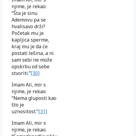
njime, je rekao:
“Šta je sinu
Ademovu pa se
hvalisavo drži?
Početak mu je
kapljica sperme,
kraj mu je da će
postati lešina, a ni
sam sebi ne može
opskrbu od sebe
stvoriti.”
[30]
Imam Ali, mir s
njime, je rekao:
“Nema gluposti kao
što je
uznositost.”
[31]
Imam Ali, mir s
njime, je rekao: