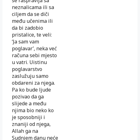
se raspravlja sa
neznalicama ili sa
ciljem da se diči
među učenima ili
da bi zadobio
pristalice, te veli:
‘Ja sam vam
poglavar’, neka već
računa sebi mjesto
u vatri. Uistinu
poglavarstvo
zaslužuju samo
obdareni za njega.
Pa ko bude ljude
pozivao da ga
slijede a među
njima bio neko ko
je sposobniji i
znaniji od njega,
Allah ga na
Sudnjem danu neće