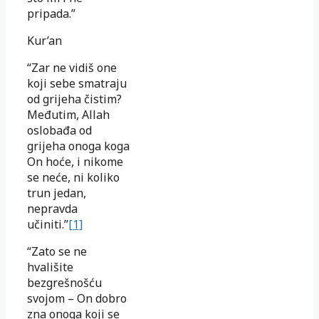
pripada.”
Kur’an
“Zar ne vidiš one
koji sebe smatraju
od grijeha čistim?
Međutim, Allah
oslobađa od
grijeha onoga koga
On hoće, i nikome
se neće, ni koliko
trun jedan,
nepravda
učiniti.”
[1]
“Zato se ne
hvališite
bezgrešnošću
svojom – On dobro
zna onoga koji se