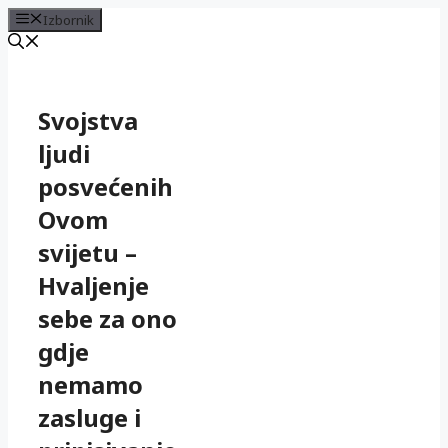
Izbornik
Preskoči
na
sadržaj
Svojstva
ljudi
posvećenih
Ovom
svijetu –
Hvaljenje
sebe za ono
gdje
nemamo
zasluge i