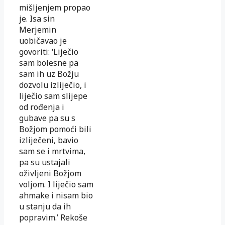
mišljenjem propao
je. Isa sin
Merjemin
uobičavao je
govoriti: ‘Liječio
sam bolesne pa
sam ih uz Božju
dozvolu izliječio, i
liječio sam slijepe
od rođenja i
gubave pa su s
Božjom pomoći bili
izliječeni, bavio
sam se i mrtvima,
pa su ustajali
oživljeni Božjom
voljom. I liječio sam
ahmake i nisam bio
u stanju da ih
popravim.’ Rekoše