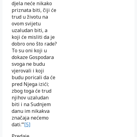
djela neće nikako
priznata biti, čiji će
trud u životu na
ovom svijetu
uzaludan biti, a
koji će misliti da je
dobro ono što rade?
To su oni koji u
dokaze Gospodara
svoga ne budu
vjerovali i koji
budu poricali da će
pred Njega izići;
zbog toga će trud
njihov uzaludan
biti i na Sudnjem
danu im nikakva
značaja nećemo
dati.’”
[5]
Predaje