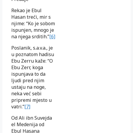
Rekao je Ebul
Hasan treći, mir s
njime: “Ko je sobom
ispunjen, mnogo je
na njega srditih.”
[6]
Poslanik, s.a.v.a., je
u poznatom hadisu
Ebu Zerru kaže: “O
Ebu Zerr, koga
ispunjava to da
ljudi pred njim
ustaju na noge,
neka već sebi
pripremi mjesto u
vatri.”
[7]
Od Ali ibn Suvejda
el Medenija od
Ebul Hasana