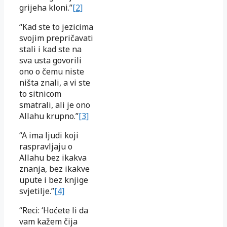
grijeha kloni.”
[2]
“Kad ste to jezicima
svojim prepričavati
stali i kad ste na
sva usta govorili
ono o čemu niste
ništa znali, a vi ste
to sitnicom
smatrali, ali je ono
Allahu krupno.”
[3]
“A ima ljudi koji
raspravljaju o
Allahu bez ikakva
znanja, bez ikakve
upute i bez knjige
svjetilje.”
[4]
“Reci: ‘Hoćete li da
vam kažem čija