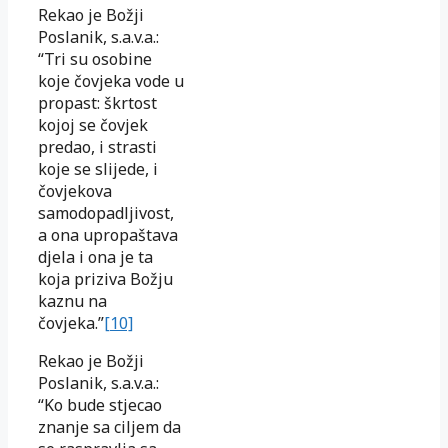
Rekao je Božji
Poslanik, s.a.v.a.:
“Tri su osobine
koje čovjeka vode u
propast: škrtost
kojoj se čovjek
predao, i strasti
koje se slijede, i
čovjekova
samodopadljivost,
a ona upropaštava
djela i ona je ta
koja priziva Božju
kaznu na
čovjeka.”
[10]
Rekao je Božji
Poslanik, s.a.v.a.:
“Ko bude stjecao
znanje sa ciljem da