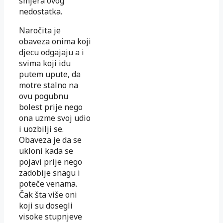
smjera ovog
nedostatka.
Naročita je
obaveza onima koji
djecu odgajaju a i
svima koji idu
putem upute, da
motre stalno na
ovu pogubnu
bolest prije nego
ona uzme svoj udio
i uozbilji se.
Obaveza je da se
ukloni kada se
pojavi prije nego
zadobije snagu i
poteče venama.
Čak šta više oni
koji su dosegli
visoke stupnjeve