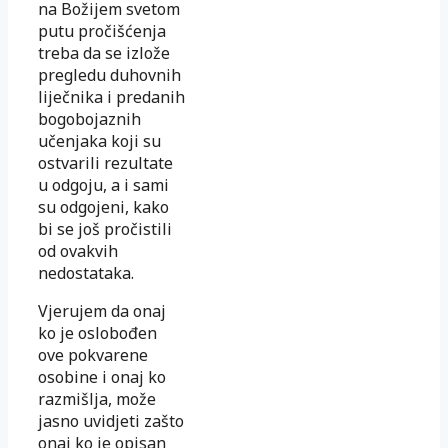
na Božijem svetom
putu pročišćenja
treba da se izlože
pregledu duhovnih
liječnika i predanih
bogobojaznih
učenjaka koji su
ostvarili rezultate
u odgoju, a i sami
su odgojeni, kako
bi se još pročistili
od ovakvih
nedostataka.
Vjerujem da onaj
ko je oslobođen
ove pokvarene
osobine i onaj ko
razmišlja, može
jasno uvidjeti zašto
onaj ko je opisan