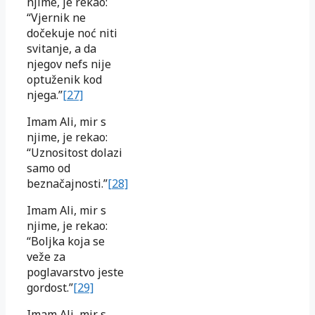
njime, je rekao:
“Vjernik ne
dočekuje noć niti
svitanje, a da
njegov nefs nije
optuženik kod
njega.”
[27]
Imam Ali, mir s
njime, je rekao:
“Uznositost dolazi
samo od
beznačajnosti.”
[28]
Imam Ali, mir s
njime, je rekao:
“Boljka koja se
veže za
poglavarstvo jeste
gordost.”
[29]
Imam Ali, mir s