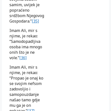
samim, uvijek je
popraćeno
srdžbom Njegovog
Gospodara.”
[35]
Imam Ali, mir s
njime, je rekao:
“Samodopadljiva
osoba ima mnogo
onih što je ne
vole.”
[36]
Imam Ali, mir s
njime, je rekao:
“Propao je onaj ko
se svojim nefsom
zadovoljio i
samopouzdanje
našao tamo gdje
mu ga je on
pokazao.”
[37]