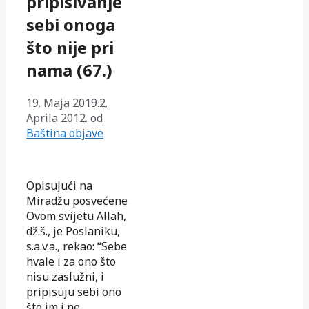
pripisivanje
sebi onoga
što nije pri
nama (67.)
19. Maja 2019.
2.
Aprila 2012.
od
Baština objave
Opisujući na
Miradžu posvećene
Ovom svijetu Allah,
dž.š., je Poslaniku,
s.a.v.a., rekao: “Sebe
hvale i za ono što
nisu zaslužni, i
pripisuju sebi ono
što im i ne