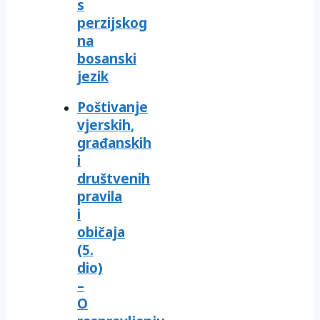
s
perzijskog
na
bosanski
jezik
Poštivanje
vjerskih,
građanskih
i
društvenih
pravila
i
običaja
(5.
dio)
–
O