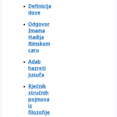
Definicija
dove
Odgovor
Imama
Hadija
Rimskom
caru
Adab
hazreti
Jusufa
Rječnik
stručnih
pojmova
iz
filozofije