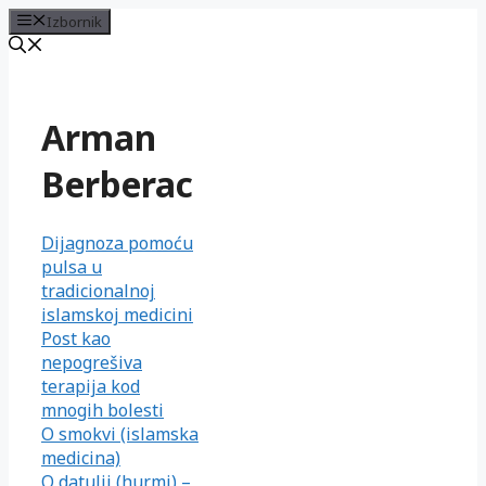
Izbornik
Preskoči
na
sadržaj
Arman
Berberac
Dijagnoza pomoću
pulsa u
tradicionalnoj
islamskoj medicini
Post kao
nepogrešiva
terapija kod
mnogih bolesti
O smokvi (islamska
medicina)
O datulji (hurmi) –